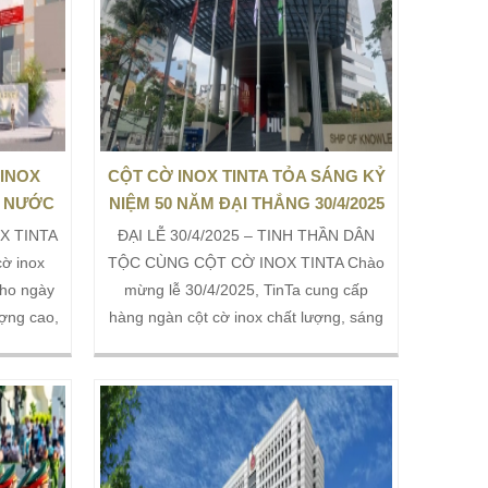
 INOX
CỘT CỜ INOX TINTA TỎA SÁNG KỶ
Ả NƯỚC
NIỆM 50 NĂM ĐẠI THẮNG 30/4/2025
OX TINTA
ĐẠI LỄ 30/4/2025 – TINH THẦN DÂN
ờ inox
TỘC CÙNG CỘT CỜ INOX TINTA Chào
cho ngày
mừng lễ 30/4/2025, TinTa cung cấp
ợng cao,
hàng ngàn cột cờ inox chất lượng, sáng
hời gian.
bóng, bền bỉ, phục vụ các công trình, cơ
àng tận
quan, trường học. Thiết kế theo yêu
có cột cờ
cầu, đảm bảo thời gian giao hàng nhanh
chóng. Liên hệ ngay để nhận báo giá ưu
đãi!