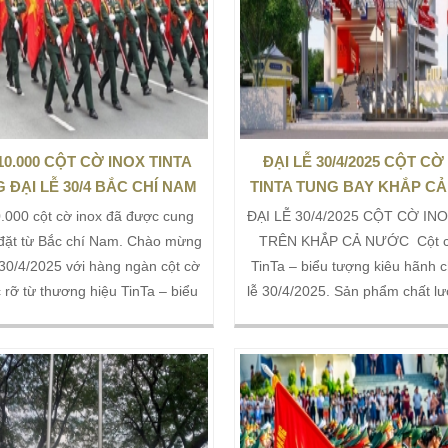
0.000 CỘT CỜ INOX TINTA
ĐẠI LỄ 30/4/2025 CỘT CỜ
 ĐẠI LỄ 30/4 BẮC CHÍ NAM
TINTA TUNG BAY KHẮP C
.000 cột cờ inox đã được cung
ĐẠI LỄ 30/4/2025 CỘT CỜ IN
 đặt từ Bắc chí Nam. Chào mừng
TRÊN KHẮP CẢ NƯỚC Cột c
 30/4/2025 với hàng ngàn cột cờ
TinTa – biểu tượng kiêu hãnh 
c rỡ từ thương hiệu TinTa – biểu
lễ 30/4/2025. Sản phẩm chất lư
ủa niềm tự hào dân tộc và tinh
inox 304 chống gỉ, bền bỉ theo t
n kết. Với thiết kế tinh xảo, bền
Đặt hàng nhanh chóng, giao h
ang trọng, cột cờ inox TinTa góp
nơi với giá tốt. Liên hệ ngay để 
ạo nên không gian lễ hội trang
đẹp cho lễ hội!
 linh thiêng tại khắp mọi miền.
.000 cột cờ inox đã được cung