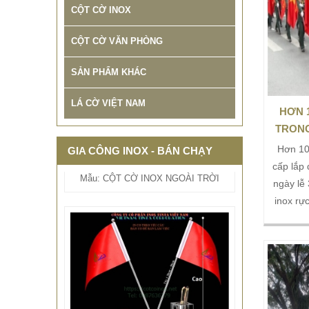
CỘT CỜ INOX
CỘT CỜ VĂN PHÒNG
SẢN PHẨM KHÁC
THIẾT KẾ THI CÔNG CỘT CỜ
QUẢNG TRƯỜNG INOX BẢO
LÁ CỜ VIỆT NAM
HÀNH 10 NĂM
HƠN 1
TRONG
678.999 VNĐ
687.999 VNĐ
Hơn 10
Mẫu: CỘT CỜ INOX NGOÀI TRỜI
GIA CÔNG INOX - BÁN CHẠY
cấp lắp
ngày lễ
inox rự
tượng c
thần đoà
bỉ và s
phần t
nghiêm,
Hơn 10