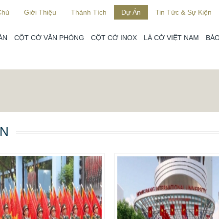
Chủ
Giới Thiệu
Thành Tích
Dự Án
Tin Tức & Sự Kiện
ÀN
CỘT CỜ VĂN PHÒNG
CỘT CỜ INOX
LÁ CỜ VIỆT NAM
BÁO
ÁN