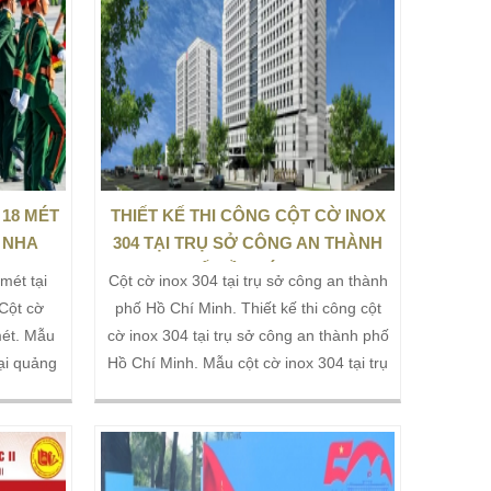
 18 MÉT
THIẾT KẾ THI CÔNG CỘT CỜ INOX
 NHA
304 TẠI TRỤ SỞ CÔNG AN THÀNH
PHỐ HỒ CHÍ MINH
mét tại
Cột cờ inox 304 tại trụ sở công an thành
Cột cờ
phố Hồ Chí Minh. Thiết kế thi công cột
mét. Mẫu
cờ inox 304 tại trụ sở công an thành phố
ại quảng
Hồ Chí Minh. Mẫu cột cờ inox 304 tại trụ
 án cấp
sở công an thành phố Hồ Chí Minh do
o 18 mét
INOX TINTA tư vấn và thiết kế thi công
ang do
trọn gói. Ngày từ những ngày đầu xây
trọn gói.
dựng trụ sở Công an Thành phố Hồ Chí