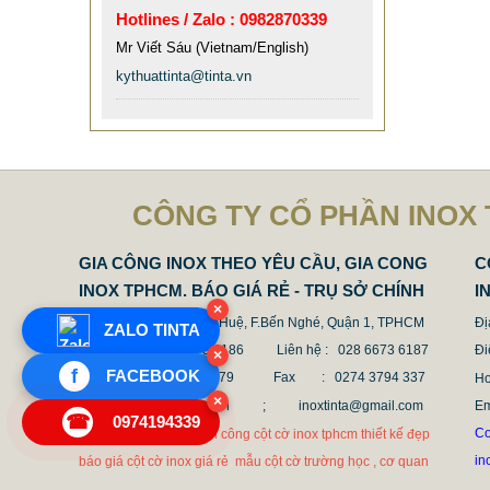
Hotlines / Zalo : 0982870339
Mr Viết Sáu (Vietnam/English)
kythuattinta@tinta.vn
CỘT CHỐNG VA ĐẬP INOX
1.682.500 VNĐ
1.862.500 VNĐ
CÔNG TY CỔ PHẦN INOX 
Mẫu: COT CHONG VA DAP INOX
GIA CÔNG INOX THEO YÊU CẦU, GIA CONG
C
INOX TPHCM. BÁO GIÁ RẺ - TRỤ SỞ CHÍNH
I
×
Địa chỉ : 68 Nguyễn Huệ, F.Bến Nghé, Quận 1, TPHCM
Đị
ZALO TINTA
Điện thoại : 028 6673 6186
Liên hệ : 028 6673 6187
Đi
×
f
FACEBOOK
Hotline : 0987 636 779 Fax
: 0274 3794 337
Ho
×
Email : tinta@tinta.vn ;
inoxtinta@gmail.com
E
☎
0974194339
Co
Cot co inox 304 hcm thi công cột cờ inox tphcm thiết kế đẹp
in
báo giá cột cờ inox giá rẻ mẫu cột cờ trường học , cơ quan
CHÂN BÀN ĂN INOX MẠ VÀNG