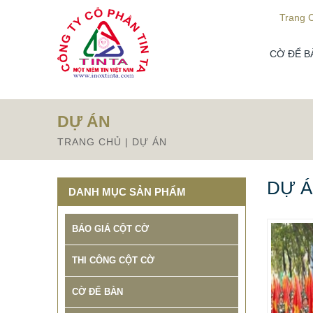
Từ mục này trở xuống là mã nguồn Zalo
Trang 
CỜ ĐỂ B
DỰ ÁN
TRANG CHỦ
| DỰ ÁN
DỰ 
DANH MỤC SẢN PHẨM
BÁO GIÁ CỘT CỜ
THI CÔNG CỘT CỜ
CỜ ĐỂ BÀN