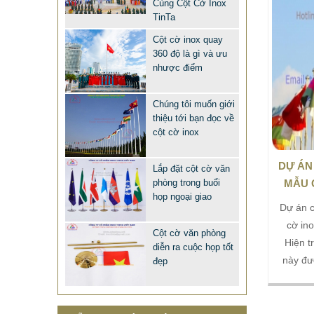
bạn tr
Cùng Cột Cờ Inox
XE ĐẨY HÀNH LÝ SÂN BAY TẠI
TinTa
inox 
TPHCM THƯƠNG HIỆU TINTA
cung c
Cột cờ inox quay
9.577.900 VNĐ
9.757.900 VNĐ
360 độ là gì và ưu
lượng c
nhược điểm
Mẫu: MAU XE DAY INOX 304 GIA RE
kế ch
Chúng tôi muốn giới
thiệu tới bạn đọc về
cột cờ inox
DỰ ÁN
Lắp đặt cột cờ văn
phòng trong buổi
MẪU 
họp ngoại giao
Dự án c
cờ in
MẪU CỘT CỜ INOX ĐẸP GIÁ RẺ
Cột cờ văn phòng
Hiện t
2.896.700 VNĐ
2.986.700 VNĐ
diễn ra cuộc họp tốt
này đư
đẹp
Mẫu: MAU COT CO INOX 304
ha nằm 
Hớn Quả
huyện 