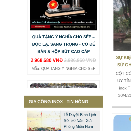
cấp lắp
lớn, 
lượng
QUÀ TẶNG Ý NGHĨA CHO SẾP –
TinTa –
ĐỘC LẠ, SANG TRỌNG - CỜ ĐỂ
dịp
BÀN & HỘP BÚT CAO CẤP
2.968.680 VNĐ
2.986.860 VNĐ
Mẫu: QUA TANG Y NGHIA CHO SEP
SỰ KIỆ
SỬ GH
CỘT CỜ
UY TÍN
inox T
30/4/2
GIA CÔNG INOX - TIN NÓNG
toàn q
phẩm t
Lễ Duyệt Binh Lịch
cùng 
Sử: 50 Năm Giải
cùng b
Phóng Miền Nam
MẪU XE ĐẨY INOX ĐẸP GIÁ RẺ -