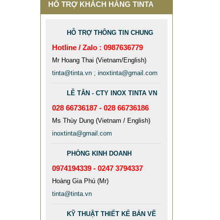
HỖ TRỢ KHÁCH HÀNG TINTA
Chí Mi
đất đã 
HỖ TRỢ THÔNG TIN CHUNG
khoán 
Hotline / Zalo : 0987636779
ruộng l
Mr Hoang Thai (Vietnam/English)
để thu 
công ng
tinta@tinta.vn ; inoxtinta@gmail.com
công t
LỄ TÂN - CTY INOX TINTA VN
028 66736187 - 028 66736186
CỘT INOX 304 NÂNG HẠ
Ms Thùy Dung (Vietnam / English)
685.700 VNĐ
865.700 VNĐ
inoxtinta@gmail.com
Mẫu: COT INOX 304 SUS
PHÒNG KINH DOANH
0974194339 - 0247 3794337
Hoàng Gia Phú (Mr)
tinta@tinta.vn
KỸ THUẬT THIẾT KẾ BẢN VẼ