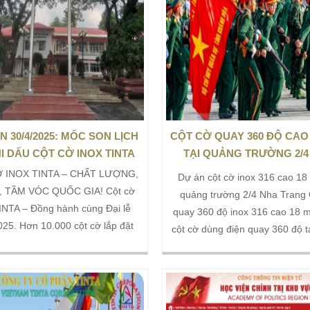
 đặt từ Bắc chí Nam trong dịp lễ
minh chứng cho uy tín và chất
 hàng đầu của xưởng sản xuất
 đối tác đáng tin cậy trong mỗi
 lễ trọng đại của đất nước.
N 30/4/2025: MỐC SON LỊCH
CỘT CỜ QUAY 360 ĐỘ CAO
I DẤU CỘT CỜ INOX TINTA
TẠI QUẢNG TRƯỜNG 2/4
TRANG
 INOX TINTA – CHẤT LƯỢNG,
Dự án cột cờ inox 316 cao 18 
, TẦM VÓC QUỐC GIA! Cột cờ
quảng trường 2/4 Nha Trang 
INTA – Đồng hành cùng Đại lễ
quay 360 độ inox 316 cao 18 
025. Hơn 10.000 cột cờ lắp đặt
cột cờ dùng điện quay 360 độ t
uốc. Biểu tượng quốc gia, sản
trường 2/4 Nha Trang. Một dự
hương hiệu Việt đẳng cấp. Hãy
quốc gia về cột cờ inox 316 ca
Cột Cờ Inox TINTA đồng hành
tại quảng trường 2/4 Nha Tr
ạn với niềm tự hào dân tộc của
INOX TINTA thiết kế và thi công 