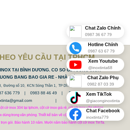
ho các cơ
 ....
Chat Zalo Chính
0987 36 67 79
Hotline Chính
0987 63 67 79
THEO YÊU CẦU TẠI TPHCM
Xem Youtube
@inoxtinta68
INOX TẠI BÌNH DƯƠNG. CO SO GIA CONG INOX
DUONG BANG BAO GIA RE - NHÀ MÁY SẢN XUẤT
Chat Zalo Phụ
0982 87 03 39
 3, Đường số 10, KCN Sóng Thần 1, TP Dĩ An, Tỉnh Bình Duong.
 0987 636 779 | 0983 88 46 49 |
Fax: 0274.3794337
Xem TikTok
inoxtinta@gmail.com | tinta@tinta.vn
@giaconginoxtinta
ột cờ inox 304 tại tphcm, cột cờ inox giá rẻ, cột cờ inox văn phòng,
Chat Facebook
ox dùng
trong
văn phòng.
Thiết kế bản vẽ cột cờ file cad thi công cột
inoxtinta779
t trọn gói. Bảo hành 10 năm. Mười năm bảo hành cột cờ inox TinTa.