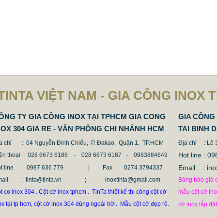
thi công lắp dựng cột cờ inox c
quan nhà nước các ban ngành
TINTA VIỆT NAM - GIA CÔNG INOX 
ÔNG TY GIA CÔNG INOX TẠI TPHCM GIA CONG
GIA CÔNG 
NOX 304 GIA RE - VĂN PHÒNG CHI NHÁNH HCM
TAI BINH 
a chỉ
: 04 Nguyễn Đình Chiểu, P. Đakao, Quận 1, TP.HCM
Địa chỉ
: Lô
Hot line :
ện thoại
: 028 6673 6186 - 028 6673 6187 -
0983884649
Email : 
t line
: 0987 636 779 | Fax :
0274 3794337
mail
: tinta@tinta.vn ; inoxtinta@gmail.com
Bảng báo giá c
t co inox 304 . Cột cờ inox tphcm . TinTa thiết kế thi công cột cờ
mẫu cột cờ in
ox tại tp hcm, cột cờ inox 304 dùng ngoài trời. Mẫu cột cờ đẹp rẻ.
cờ inox lắp đặ