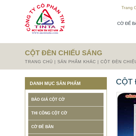
Từ mục này trở xuống là mã nguồn Zalo
Trang 
CỜ ĐỂ B
CỘT ĐÈN CHIẾU SÁNG
TRANG CHỦ
|
SẢN PHẨM KHÁC
|
CỘT ĐÈN CHIẾ
CỘT 
DANH MỤC SẢN PHẨM
BÁO GIÁ CỘT CỜ
THI CÔNG CỘT CỜ
CỜ ĐỂ BÀN