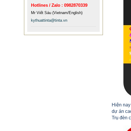
Hotlines / Zalo : 0982870339
Mr Viết Sáu (Vietnam/English)
kythuattinta@tinta.vn
CỘT CHỐNG VA ĐẬP INOX
1.682.500 VNĐ
1.862.500 VNĐ
Mẫu: COT CHONG VA DAP INOX
Hiện nay
CHÂN BÀN ĂN INOX MẠ VÀNG
dự án ca
PVD TIÊU CHUẨN CAO BÁO GIÁ
Trụ đèn 
PHÙ HỢP
0 VNĐ