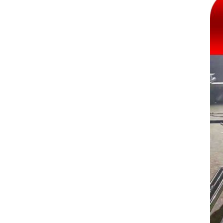
Mẫu: CHAN BAN AN INOX MA VANG
TITAN GOLD BONG GUONG XUOC
MO
GIA CÔNG INOX MẠ VÀNG MỜ
XƯỚC BÓNG ĐỒNG GƯƠNG
HÔNG XÁM ĐỎ
68.000 VNĐ
85.600 VNĐ