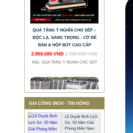
QUÀ TẶNG Ý NGHĨA CHO SẾP –
ĐỘC LẠ, SANG TRỌNG - CỜ ĐỂ
BÀN & HỘP BÚT CAO CẤP
2.968.680 VNĐ
2.986.860 VNĐ
Mẫu: QUA TANG Y NGHIA CHO SEP
GIA CÔNG INOX - TIN NÓNG
MẪU XE ĐẨY INOX ĐẸP GIÁ RẺ -
Lễ Duyệt Binh Lịch
XE ĐẨY HÀNH LÝ SÂN BAY TẠI
Sử: 50 Năm Giải
TPHCM THƯƠNG HIỆU TINTA
Phóng Miền Nam