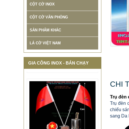
CỘT CỜ INOX
THIẾT KẾ THI CÔNG CỘT CỜ
CỘT CỜ VĂN PHÒNG
QUẢNG TRƯỜNG INOX BẢO
HÀNH 10 NĂM
SẢN PHẨM KHÁC
678.999 VNĐ
687.999 VNĐ
Mẫu: CỘT CỜ INOX NGOÀI TRỜI
LÁ CỜ VIỆT NAM
GIA CÔNG INOX - BÁN CHẠY
CHI 
Trụ đèn 
Trụ đèn 
chiếu sá
sang Da 