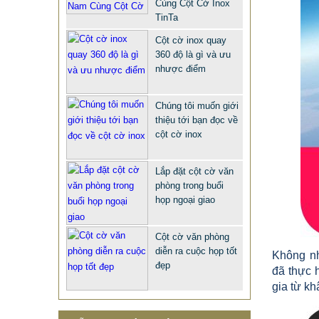
9.577.900 VNĐ
9.757.900 VNĐ
Cùng Cột Cờ Inox
TinTa
Mẫu: MAU XE DAY INOX 304 GIA RE
Cột cờ inox quay
360 độ là gì và ưu
nhược điểm
Chúng tôi muốn giới
thiệu tới bạn đọc về
cột cờ inox
Lắp đặt cột cờ văn
MẪU CỘT CỜ INOX ĐẸP GIÁ RẺ
phòng trong buổi
họp ngoại giao
2.896.700 VNĐ
2.986.700 VNĐ
Mẫu: MAU COT CO INOX 304
Cột cờ văn phòng
diễn ra cuộc họp tốt
Không nh
đẹp
đã thực 
gia từ kh