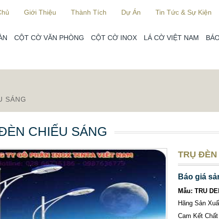
Chủ
Giới Thiệu
Thành Tích
Dự Án
Tin Tức & Sự Kiện
ÀN
CỘT CỜ VĂN PHÒNG
CỘT CỜ INOX
LÁ CỜ VIỆT NAM
BÁO
U SÁNG
ĐÈN CHIẾU SÁNG
TRỤ ĐÈN
Báo giá sả
Mẫu: TRU D
Hãng Sản Xu
Cam Kết Chất