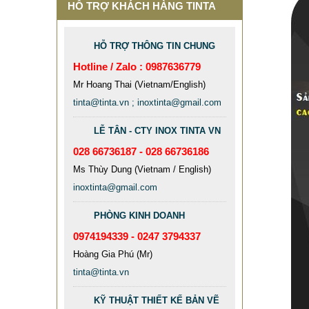
HỖ TRỢ KHÁCH HÀNG TINTA
HỖ TRỢ THÔNG TIN CHUNG
Hotline / Zalo : 0987636779
Mr Hoang Thai (Vietnam/English)
tinta@tinta.vn ; inoxtinta@gmail.com
CỘT INOX 304 NÂNG HẠ
LỄ TÂN - CTY INOX TINTA VN
685.700 VNĐ
865.700 VNĐ
028 66736187 - 028 66736186
Mẫu: COT INOX 304 SUS
Ms Thùy Dung (Vietnam / English)
inoxtinta@gmail.com
PHÒNG KINH DOANH
0974194339 - 0247 3794337
Hoàng Gia Phú (Mr)
tinta@tinta.vn
KỸ THUẬT THIẾT KẾ BẢN VẼ