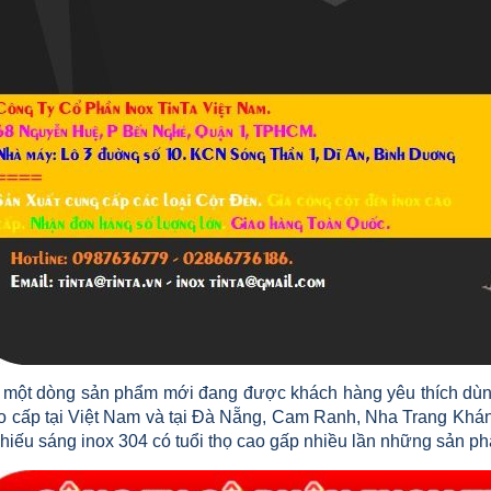
 một dòng sản phẩm mới đang được khách hàng yêu thích dùn
o cấp tại Việt Nam và tại Đà Nẵng, Cam Ranh, Nha Trang Khánh
chiếu sáng inox 304 có tuổi thọ cao gấp nhiều lần những sản p