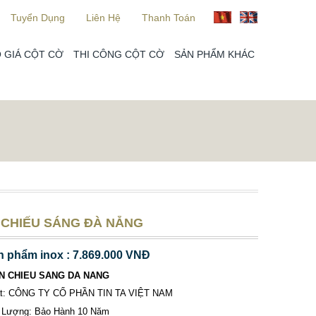
Tuyển Dụng
Liên Hệ
Thanh Toán
 GIÁ CỘT CỜ
THI CÔNG CỘT CỜ
SẢN PHẨM KHÁC
 CHIẾU SÁNG ĐÀ NẴNG
n phẩm inox : 7.869.000 VNĐ
EN CHIEU SANG DA NANG
ất: CÔNG TY CỔ PHẦN TIN TA VIỆT NAM
 Lượng: Bảo Hành 10 Năm