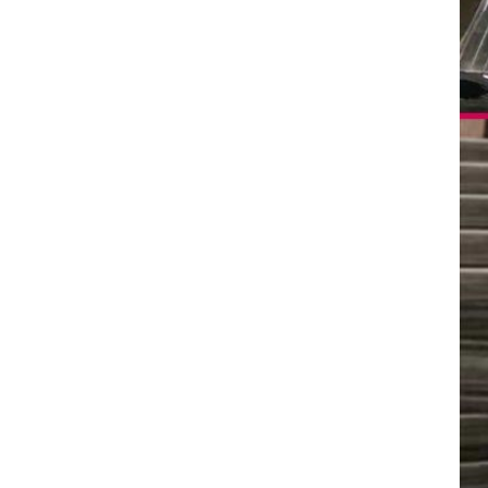
Mẫu: GIA CÔNG INOX MẠ VÀNG
XƯỚC BÓNG MỜ ĐỒNG
BÁN CỜ TỔ QUỐC TẠI ĐÀ NẴNG
135.000 VNĐ
153.000 VNĐ
Mẫu: 4002 BAN CO TO QUOC TAI DA
NANG GIA RE CHAT LUONG CAO
CAP