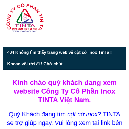
Từ mục này trở xuống là mã nguồn Zalo
404 Không tìm thấy trang web về cột cờ inox TinTa !
Khoan vội rời đi ! Chờ chút.
Kính chào quý khách đang xem
website Công Ty Cổ Phần Inox
TINTA Việt Nam.
Quý Khách đang tìm
cột cờ inox
? TINTA
sẽ trợ giúp ngay. Vui lòng xem tại link bên