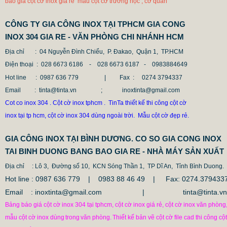
báo giá cột cờ inox giá rẻ mẫu cột cờ trường học , cơ quan
CÔNG TY GIA CÔNG INOX TẠI TPHCM GIA CONG
INOX 304 GIA RE - VĂN PHÒNG CHI NHÁNH HCM
Địa chỉ
: 04 Nguyễn Đình Chiểu, P. Đakao, Quận 1, TP.HCM
Điện thoại
: 028 6673 6186 - 028 6673 6187 -
0983884649
Hot line
: 0987 636 779 | Fax :
0274 3794337
Email
: tinta@tinta.vn ; inoxtinta@gmail.com
Cot co inox 304 . Cột cờ inox tphcm . TinTa thiết kế thi công cột cờ
inox tại tp hcm, cột cờ inox 304 dùng ngoài trời. Mẫu cột cờ đẹp rẻ.
GIA CÔNG INOX TẠI BÌNH DƯƠNG. CO SO GIA CONG INOX
TAI BINH DUONG BANG BAO GIA RE - NHÀ MÁY SẢN XUẤT
Địa chỉ
: Lô 3, Đường số 10, KCN Sóng Thần 1, TP Dĩ An, Tỉnh Bình Duong.
Hot line : 0987 636 779 | 0983 88 46 49 |
Fax: 0274.379433
Email : inoxtinta@gmail.com | tinta@tinta.vn
Bảng báo giá cột cờ inox 304 tại tphcm, cột cờ inox giá rẻ, cột cờ inox văn phòng
mẫu cột cờ inox dùng
trong
văn phòng.
Thiết kế bản vẽ cột cờ file cad thi công cột