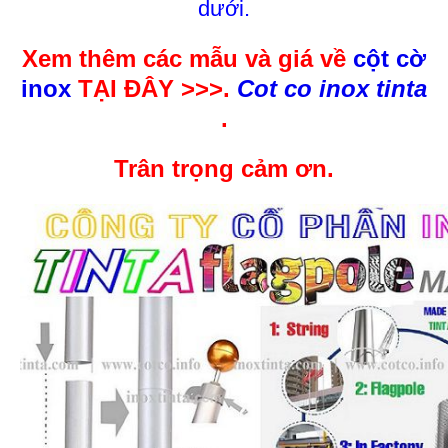
dưới.
Xem thêm các mẫu và giá về
cột cờ
inox
TẠI ĐÂY >>>.
Cot co inox tinta
.
Trân trọng cảm ơn.