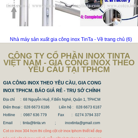
Nhà máy sản xuất gia công inox TinTa - Về trang chủ
(6)
CÔNG TY CỔ PHẦN INOX TINTA
VIỆT NAM - GIA CÔNG INOX THEO
YÊU CẦU TẠI TPHCM
GIA CÔNG INOX THEO YÊU CẦU, GIA CONG
INOX TPHCM. BÁO GIÁ RẺ - TRỤ SỞ CHÍNH
Địa chỉ : 68 Nguyễn Huệ, F.Bến Nghé, Quận 1, TPHCM
Điện thoại : 028 6673 6186
Liên hệ : 028 6673 6187
Hotline : 0987 636 779 Fax
: 0274 3794 337
Email : tinta@tinta.vn ;
inoxtinta@gmail.com
Cot co inox 304 hcm thi công cột cờ inox tphcm thiết kế đẹp