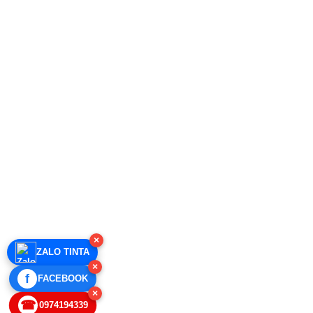
×
ZALO TINTA
×
f
FACEBOOK
×
☎
0974194339