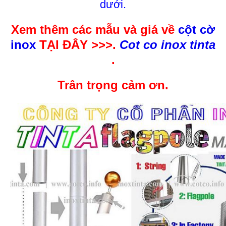
dưới.
Xem thêm các mẫu và giá về
cột cờ
inox
TẠI ĐÂY >>>.
Cot co inox tinta
.
Trân trọng cảm ơn.