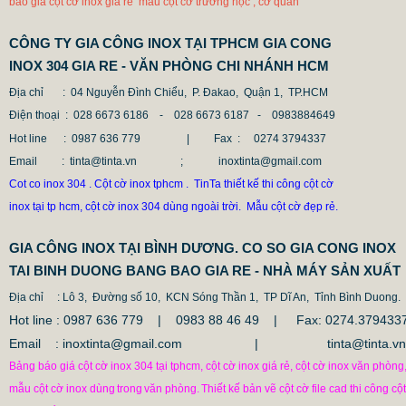
báo giá cột cờ inox giá rẻ mẫu cột cờ trường học , cơ quan
CÔNG TY GIA CÔNG INOX TẠI TPHCM GIA CONG
INOX 304 GIA RE - VĂN PHÒNG CHI NHÁNH HCM
Địa chỉ
: 04 Nguyễn Đình Chiểu, P. Đakao, Quận 1, TP.HCM
Điện thoại
: 028 6673 6186 - 028 6673 6187 -
0983884649
Hot line
: 0987 636 779 | Fax :
0274 3794337
Email
: tinta@tinta.vn ; inoxtinta@gmail.com
Cot co inox 304 . Cột cờ inox tphcm . TinTa thiết kế thi công cột cờ
inox tại tp hcm, cột cờ inox 304 dùng ngoài trời. Mẫu cột cờ đẹp rẻ.
GIA CÔNG INOX TẠI BÌNH DƯƠNG. CO SO GIA CONG INOX
TAI BINH DUONG BANG BAO GIA RE - NHÀ MÁY SẢN XUẤT
Địa chỉ
: Lô 3, Đường số 10, KCN Sóng Thần 1, TP Dĩ An, Tỉnh Bình Duong.
Hot line : 0987 636 779 | 0983 88 46 49 |
Fax: 0274.379433
Email : inoxtinta@gmail.com | tinta@tinta.vn
Bảng báo giá cột cờ inox 304 tại tphcm, cột cờ inox giá rẻ, cột cờ inox văn phòng
mẫu cột cờ inox dùng
trong
văn phòng.
Thiết kế bản vẽ cột cờ file cad thi công cột