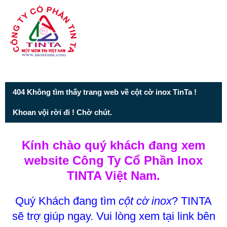
Từ mục này trở xuống là mã nguồn Zalo
404 Không tìm thấy trang web về cột cờ inox TinTa !
Khoan vội rời đi ! Chờ chút.
Kính chào quý khách đang xem
website Công Ty Cổ Phần Inox
TINTA Việt Nam.
Quý Khách đang tìm
cột cờ inox
? TINTA
sẽ trợ giúp ngay. Vui lòng xem tại link bên