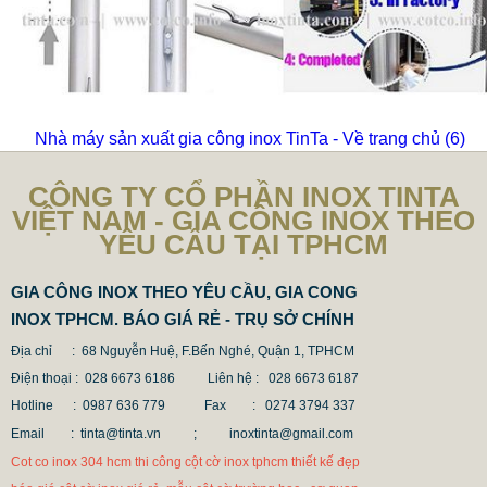
Nhà máy sản xuất gia công inox TinTa - Về trang chủ
(5)
CÔNG TY CỔ PHẦN INOX TINTA
VIỆT NAM - GIA CÔNG INOX THEO
YÊU CẦU TẠI TPHCM
GIA CÔNG INOX THEO YÊU CẦU, GIA CONG
INOX TPHCM. BÁO GIÁ RẺ - TRỤ SỞ CHÍNH
Địa chỉ : 68 Nguyễn Huệ, F.Bến Nghé, Quận 1, TPHCM
Điện thoại : 028 6673 6186
Liên hệ : 028 6673 6187
Hotline : 0987 636 779 Fax
: 0274 3794 337
Email : tinta@tinta.vn ;
inoxtinta@gmail.com
Cot co inox 304 hcm thi công cột cờ inox tphcm thiết kế đẹp