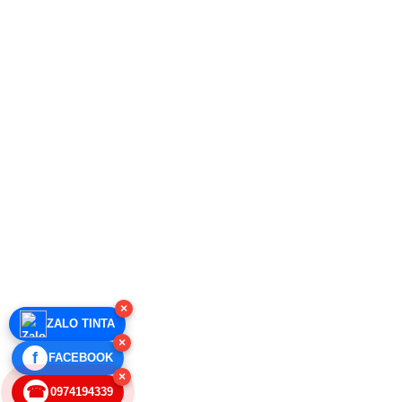
×
ZALO TINTA
×
f
FACEBOOK
×
☎
0974194339