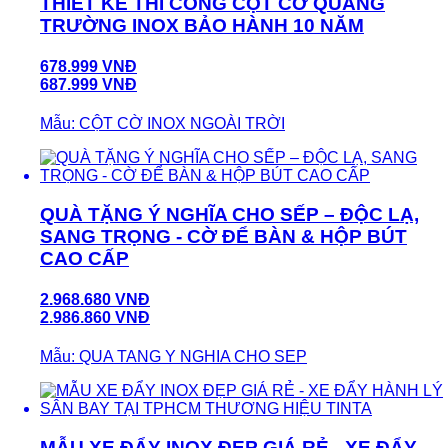
THIẾT KẾ THI CÔNG CỘT CỜ QUẢNG
TRƯỜNG INOX BẢO HÀNH 10 NĂM
678.999 VNĐ
687.999 VNĐ
Mẫu: CỘT CỜ INOX NGOÀI TRỜI
QUÀ TẶNG Ý NGHĨA CHO SẾP – ĐỘC LẠ,
SANG TRỌNG - CỜ ĐỂ BÀN & HỘP BÚT
CAO CẤP
2.968.680 VNĐ
2.986.860 VNĐ
Mẫu: QUA TANG Y NGHIA CHO SEP
MẪU XE ĐẨY INOX ĐẸP GIÁ RẺ - XE ĐẨY