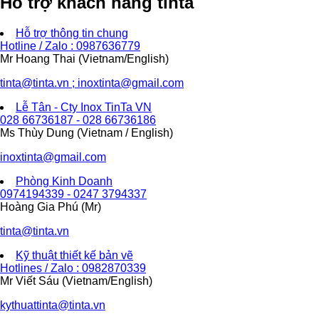
Hỗ trợ khách hàng tinta
Hỗ trợ thông tin chung
Hotline / Zalo : 0987636779
Mr Hoang Thai (Vietnam/English)
tinta@tinta.vn ; inoxtinta@gmail.com
Lễ Tân - Cty Inox TinTa VN
028 66736187 - 028 66736186
Ms Thùy Dung (Vietnam / English)
inoxtinta@gmail.com
Phòng Kinh Doanh
0974194339 - 0247 3794337
Hoàng Gia Phú (Mr)
tinta@tinta.vn
Kỹ thuật thiết kế bản vẽ
Hotlines / Zalo : 0982870339
Mr Viết Sáu (Vietnam/English)
kythuattinta@tinta.vn