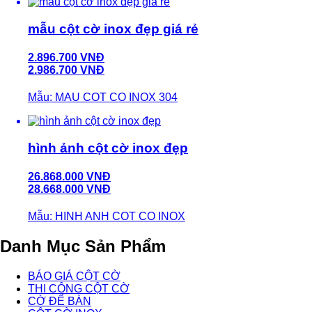
mẫu cột cờ inox đẹp giá rẻ
2.896.700 VNĐ
2.986.700 VNĐ
Mẫu: MAU COT CO INOX 304
hình ảnh cột cờ inox đẹp
26.868.000 VNĐ
28.668.000 VNĐ
Mẫu: HINH ANH COT CO INOX
Danh Mục Sản Phẩm
BÁO GIÁ CỘT CỜ
THI CÔNG CỘT CỜ
CỜ ĐỂ BÀN