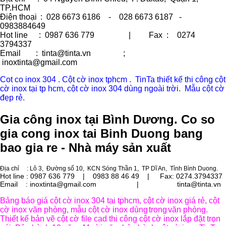
TP.HCM
Điện thoại
: 028 6673 6186 - 028 6673 6187 -
0983884649
Hot line
: 0987 636 779 | Fax :
0274
3794337
Email
: tinta@tinta.vn ;
inoxtinta@gmail.com
Cot co inox 304 . Cột cờ inox tphcm . TinTa thiết kế thi công cột
cờ inox tại tp hcm, cột cờ inox 304 dùng ngoài trời. Mẫu cột cờ
đẹp rẻ.
Gia công inox tại Bình Dương. Co so
gia cong inox tai Binh Duong bang
bao gia re - Nhà máy sản xuất
Địa chỉ
: Lô 3, Đường số 10, KCN Sóng Thần 1, TP Dĩ An, Tỉnh Bình Duong.
Hot line : 0987 636 779 | 0983 88 46 49 |
Fax: 0274.3794337
Email : inoxtinta@gmail.com | tinta@tinta.vn
Bảng báo giá cột cờ inox 304 tại tphcm, cột cờ inox giá rẻ, cột
cờ inox văn phòng, mẫu cột cờ inox dùng
trong
văn phòng.
Thiết kế bản vẽ cột cờ file cad thi công cột cờ inox lắp đặt trọn