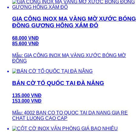
GIA CÔNG INOX MẠ VÀNG MỜ XƯỚC BÓNG
ĐỒNG GƯƠNG HÔNG XÁM ĐỎ
68.000 VNĐ
85.600 VNĐ
Mẫu: GIA CÔNG INOX MẠ VÀNG XƯỚC BÓNG MỜ
ĐỒNG
BÁN CỜ TỔ QUỐC TẠI ĐÀ NẴNG
135.000 VNĐ
153.000 VNĐ
Mẫu: 4002 BAN CO TO QUOC TAI DA NANG GIA RE
CHAT LUONG CAO CAP