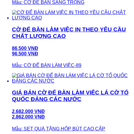
Mẫu: CỜ ĐỂ BÀN SANG TRỌNG
CỜ ĐỂ BÀN LÀM VIỆC IN THEO YÊU CẦU
CHẤT LƯỢNG CAO
86.500 VNĐ
96.500 VNĐ
Mẫu: CỜ ĐỂ BÀN LÀM VIỆC-89
GIÁ BÁN CỜ ĐỂ BÀN LÀM VIỆC LÁ CỜ TỔ
QUỐC ĐẢNG CÁC NƯỚC
2.682.000 VNĐ
2.862.000 VNĐ
Mẫu: SET QUÀ TẶNG HỘP BÚT CAO CẤP