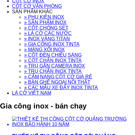
CỘT CỜ INOX
CỘT CỜ VĂN PHÒNG
SẢN PHẨM KHÁC
» PHỤ KIỆN INOX
» SẢN PHẨM INOX
» CỘT CHÓNG SÉT
» LÁ CỜ CÁC NƯỚC
» INOX VÀNG TITAN
» GIA CÔNG INOX TINTA
» MÁNG XỐI INOX
» CỘT ĐÈN CHIẾU SÁNG
» CỘT CHẮN INOX TINTA
» TRỤ GẮN CAMERA INOX
» TRỤ CHẮN INOX TINTA
» CẨM NANG CỘT CỜ GIÁ RẺ
» BÀN GHẾ NGOẠI NỘI THẤT
» CÁC MẪU XE ĐẨY INOX TINTA
LÁ CỜ VIỆT NAM
Gia công inox - bán chạy