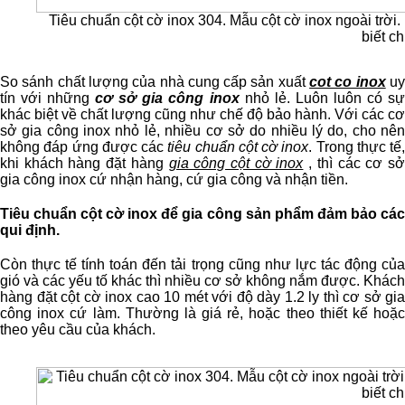
Tiêu chuẩn cột cờ inox 304. Mẫu cột cờ inox ngoài trời
biết chi
So sánh chất lượng của nhà cung cấp sản xuất
cot co inox
u
tín với những
cơ sở gia công inox
nhỏ lẻ. Luôn luôn có s
khác biệt về chất lượng cũng như chế độ bảo hành. Với các cơ
sở gia công inox nhỏ lẻ, nhiều cơ sở do nhiều lý do, cho nên
không đáp ứng được các
tiêu chuẩn cột cờ inox
. Trong thực tế,
khi khách hàng đặt hàng
gia công cột cờ inox
, thì các cơ s
gia công inox cứ nhận hàng, cứ gia công và nhận tiền.
Tiêu chuẩn cột cờ inox để gia công sản phẩm đảm bảo các
qui định.
Còn thực tế tính toán đến tải trọng cũng như lực tác động của
gió và các yếu tố khác thì nhiều cơ sở không nắm được. Khách
hàng đặt cột cờ inox cao 10 mét với độ dày 1.2 ly thì cơ sở gia
công inox cứ làm. Thường là giá rẻ, hoặc theo thiết kế hoặc
theo yêu cầu của khách.