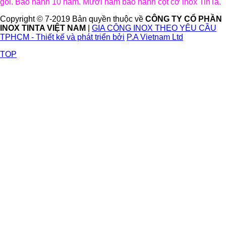
gói. Bảo hành 10 năm. Mười năm bảo hành cột cờ inox TinTa.
Copyright © 7-2019 Bản quyền thuộc về
CÔNG TY CỔ PHẦN
INOX TINTA VIỆT NAM
|
GIA CÔNG INOX THEO YÊU CẦU
TPHCM - Thiết kế và phát triển bởi
P.A Vietnam Ltd
TOP