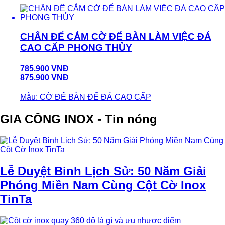
CHÂN ĐẾ CẮM CỜ ĐỂ BÀN LÀM VIỆC ĐÁ
CAO CẤP PHONG THỦY
785.900 VNĐ
875.900 VNĐ
Mẫu: CỜ ĐỂ BÀN ĐẾ ĐÁ CAO CẤP
GIA CÔNG INOX - Tin nóng
Lễ Duyệt Binh Lịch Sử: 50 Năm Giải
Phóng Miền Nam Cùng Cột Cờ Inox
TinTa