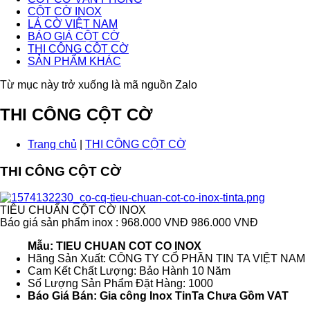
CỘT CỜ INOX
LÁ CỜ VIỆT NAM
BÁO GIÁ CỘT CỜ
THI CÔNG CỘT CỜ
SẢN PHẨM KHÁC
Từ mục này trở xuống là mã nguồn Zalo
THI CÔNG CỘT CỜ
Trang chủ
|
THI CÔNG CỘT CỜ
THI CÔNG CỘT CỜ
TIÊU CHUẨN CỘT CỜ INOX
Báo giá sản phẩm inox : 968.000 VNĐ
986.000 VNĐ
Mẫu: TIEU CHUAN COT CO INOX
Hãng Sản Xuất: CÔNG TY CỔ PHẦN TIN TA VIỆT NAM
Cam Kết Chất Lượng: Bảo Hành 10 Năm
Số Lượng Sản Phẩm Đặt Hàng: 1000
Báo Giá Bán: Gia công Inox TinTa Chưa Gồm VAT