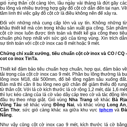
gió rung thân cột càng lớn, lâu ngày vài tháng là đứt gãy các
bu lông và nhiều trường hợp gãy đổ cột cờ dẫn đến tai nạn. Về
tâm linh thì việc gãy đỗ cột cờ là điều không nên để xảy ra.
Đối với những nhà cung cấp lớn và uy tín. Không những từ
khâu thiết kế mà còn trong khâu sản xuất gia công. Sản phẩm
cột cờ inox luôn được tính toán và thiết kế gia công theo tiêu
chuẩn phù hợp nhất với sức gió của từng vùng. Xin trích dẫn
sự tính toán với cột cờ inox cao 8 mét hoặc 9 mét.
Chứng chỉ xuất xưởng, tiêu chuẩn cột cờ inox và CO / CQ -
cot co inox TinTa.
Thiết kế đảm bảo tiêu chuẩn hợp chuẩn, hợp qui, đảm bảo về
tải trọng của cột cờ inox cao 9 mét. Phần bu lông thường là bu
lông inox M18, dài 500mm, đổ bê tông ngậm sâu xuống đất.
Bản mã thì cần 8 bu lông neo giữ chân để giảm thiểu độ rung
từ thân cột. Với lá cờ kích thước lá cờ rộng 1,2 mét, dài 1,6 mét
thì lực kéo căng của lá cờ vào dây cáp treo cờ và tác động lên
đầu trụ theo nhịp giật. Gió vùng
Nha Trang
sẽ khác
Bà Rị
Vũng Tàu
sẽ khác vùng
Đồng Nai
, và khác vùng
Long An
Cần Thơ
, sức gió càng khác xa giữa khu vực
tphcm
và
Đà
Nẵng
.
Như vậy cũng cột cờ inox cao 9 mét, kích thước lá cờ bằng