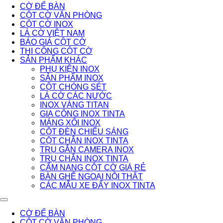
CỜ ĐỂ BÀN
CỘT CỜ VĂN PHÒNG
CỘT CỜ INOX
LÁ CỜ VIỆT NAM
BÁO GIÁ CỘT CỜ
THI CÔNG CỘT CỜ
SẢN PHẨM KHÁC
PHỤ KIỆN INOX
SẢN PHẨM INOX
CỘT CHÓNG SÉT
LÁ CỜ CÁC NƯỚC
INOX VÀNG TITAN
GIA CÔNG INOX TINTA
MÁNG XỐI INOX
CỘT ĐÈN CHIẾU SÁNG
CỘT CHẮN INOX TINTA
TRỤ GẮN CAMERA INOX
TRỤ CHẮN INOX TINTA
CẨM NANG CỘT CỜ GIÁ RẺ
BÀN GHẾ NGOẠI NỘI THẤT
CÁC MẪU XE ĐẨY INOX TINTA
CỜ ĐỂ BÀN
CỘT CỜ VĂN PHÒNG