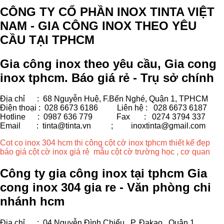
CÔNG TY CỔ PHẦN INOX TINTA VIỆT
NAM - GIA CÔNG INOX THEO YÊU
CẦU TẠI TPHCM
Gia công inox theo yêu cầu, Gia cong
inox tphcm. Báo giá rẻ - Trụ sở chính
Địa chỉ : 68 Nguyễn Huệ, F.Bến Nghé, Quận 1, TPHCM
Điện thoại : 028 6673 6186
Liên hệ : 028 6673 6187
Hotline : 0987 636 779 Fax
: 0274 3794 337
Email : tinta@tinta.vn ;
inoxtinta@gmail.com
Cot co inox 304 hcm thi công cột cờ inox tphcm thiết kế đẹp
báo giá cột cờ inox giá rẻ mẫu cột cờ trường học , cơ quan
Công ty gia công inox tại tphcm Gia
cong inox 304 gia re - Văn phòng chi
nhánh hcm
Địa chỉ
: 04 Nguyễn Đình Chiểu, P. Đakao, Quận 1,