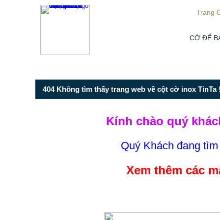
Từ mục này trở xuống là mã nguồn Zalo
Trang 
CỜ ĐỂ B
404 Không tìm thấy trang web về cột cờ inox TinTa !
Kính chào quý khác
Quý Khách đang tì
Xem thêm các mẫ