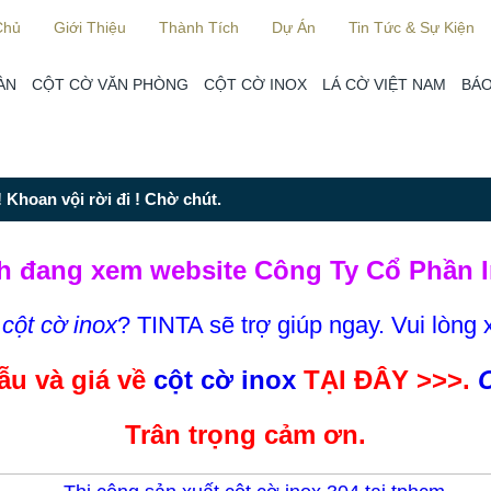
Chủ
Giới Thiệu
Thành Tích
Dự Án
Tin Tức & Sự Kiện
ÀN
CỘT CỜ VĂN PHÒNG
CỘT CỜ INOX
LÁ CỜ VIỆT NAM
BÁO
 Khoan vội rời đi ! Chờ chút.
h đang xem website Công Ty Cổ Phần I
m
cột cờ inox
? TINTA sẽ trợ giúp ngay. Vui lòng 
u và giá về
cột cờ inox
TẠI ĐÂY >>>.
C
Trân trọng cảm ơn.