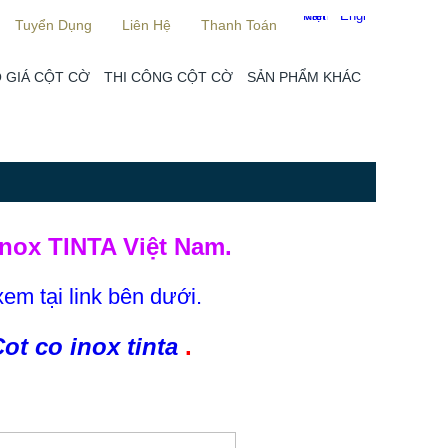
Tuyển Dụng
Liên Hệ
Thanh Toán
 GIÁ CỘT CỜ
THI CÔNG CỘT CỜ
SẢN PHẨM KHÁC
nox TINTA Việt Nam.
xem tại link bên dưới.
ot co inox tinta
.