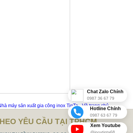
Chat Zalo Chính
0987 36 67 79
Nhà máy sản xuất gia công inox TinTa - Về trang chủ
Hotline Chính
0987 63 67 79
THEO YÊU CẦU TẠI TPHCM
Xem Youtube
@inoxtinta68