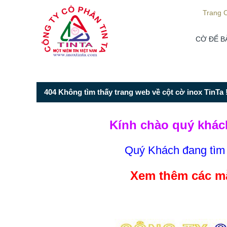
Từ mục này trở xuống là mã nguồn Zalo
Trang 
CỜ ĐỂ B
404 Không tìm thấy trang web về cột cờ inox TinTa !
Kính chào quý khác
Quý Khách đang tì
Xem thêm các mẫ