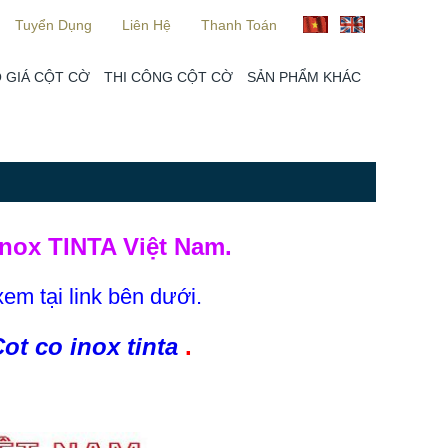
Tuyển Dụng
Liên Hệ
Thanh Toán
 GIÁ CỘT CỜ
THI CÔNG CỘT CỜ
SẢN PHẨM KHÁC
nox TINTA Việt Nam.
xem tại link bên dưới.
ot co inox tinta
.