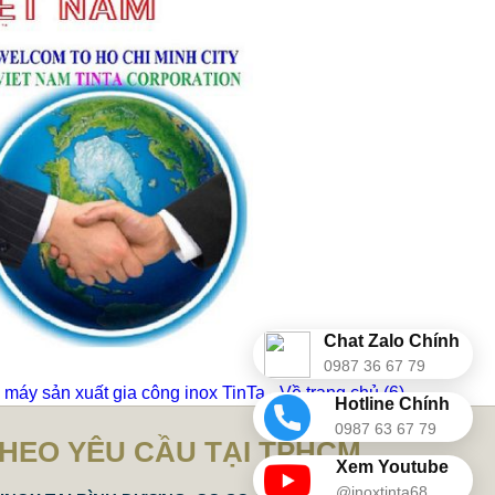
Chat Zalo Chính
0987 36 67 79
máy sản xuất gia công inox TinTa - Về trang chủ
(5)
Hotline Chính
0987 63 67 79
THEO YÊU CẦU TẠI TPHCM
Xem Youtube
@inoxtinta68