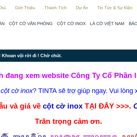
Chủ
Giới Thiệu
Thành Tích
Dự Án
Tin Tức & Sự Kiện
ÀN
CỘT CỜ VĂN PHÒNG
CỘT CỜ INOX
LÁ CỜ VIỆT NAM
BÁO
 Khoan vội rời đi ! Chờ chút.
h đang xem website Công Ty Cổ Phần I
m
cột cờ inox
? TINTA sẽ trợ giúp ngay. Vui lòng 
u và giá về
cột cờ inox
TẠI ĐÂY >>>.
C
Trân trọng cảm ơn.