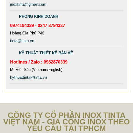
MẪU CỘT CỜ INOX ĐẸP GIÁ RẺ
inoxtinta@gmail.com
2.896.700 VNĐ
2.986.700 VNĐ
PHÒNG KINH DOANH
Mẫu: MAU COT CO INOX 304
0974194339 - 0247 3794337
Hoàng Gia Phú (Mr)
tinta@tinta.vn
KỸ THUẬT THIẾT KẾ BẢN VẼ
Hotlines / Zalo : 0982870339
Mr Viết Sáu (Vietnam/English)
kythuattinta@tinta.vn
CÔNG TY CỔ PHẦN INOX TINTA
VIỆT NAM - GIA CÔNG INOX THEO
YÊU CẦU TẠI TPHCM