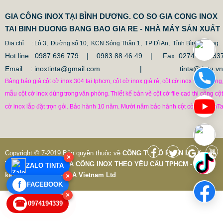
GIA CÔNG INOX TẠI BÌNH DƯƠNG. CO SO GIA CONG INOX
TAI BINH DUONG BANG BAO GIA RE - NHÀ MÁY SẢN XUẤT
Địa chỉ
: Lô 3, Đường số 10, KCN Sóng Thần 1, TP Dĩ An, Tỉnh Bình Duong.
Hot line : 0987 636 779 | 0983 88 46 49 |
Fax: 0274.379433
Email : inoxtinta@gmail.com | tinta@tinta.vn
CỘT CHỐNG VA ĐẬP INOX
Bảng báo giá cột cờ inox 304 tại tphcm, cột cờ inox giá rẻ, cột cờ inox văn phòng
1.682.500 VNĐ
1.862.500 VNĐ
mẫu cột cờ inox dùng
trong
văn phòng.
Thiết kế bản vẽ cột cờ file cad thi công cột
Mẫu: COT CHONG VA DAP INOX
cờ inox lắp đặt trọn gói. Bảo hành 10 năm. Mười năm bảo hành cột cờ inox TinTa
Copyright © 7-2019 Bản quyền thuộc về
CÔNG TY CỔ PHẦN INOX
×
TINTA VIỆT NAM
|
GIA CÔNG INOX THEO YÊU CẦU TPHCM - Thiết
ZALO TINTA
kế và phát triển bởi
P.A Vietnam Ltd
×
f
FACEBOOK
×
☎
0974194339