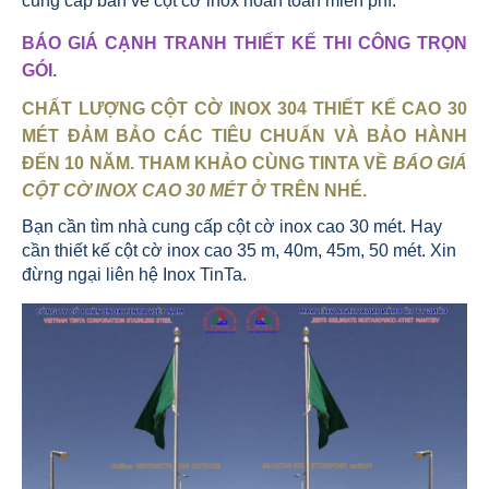
cung cấp bản vẽ cột cờ inox hoàn toàn miễn phí.
BÁO GIÁ CẠNH TRANH THIẾT KẾ THI CÔNG TRỌN
GÓI.
CHẤT LƯỢNG
CỘT CỜ INOX 304
THIẾT KẾ CAO 30
MÉT ĐẢM BẢO CÁC TIÊU CHUẨN VÀ BẢO HÀNH
ĐẾN 10 NĂM. THAM KHẢO CÙNG TINTA VỀ
BÁO GIÁ
CỘT CỜ INOX CAO 30 MÉT
Ở TRÊN NHÉ.
Bạn cần tìm nhà cung cấp cột cờ inox cao 30 mét. Hay
cần thiết kế cột cờ inox cao 35 m, 40m, 45m, 50 mét. Xin
đừng ngại liên hệ Inox TinTa.