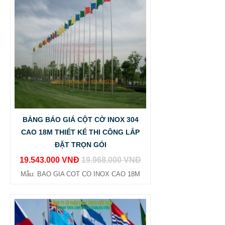
BẢNG BÁO GIÁ CỘT CỜ INOX 304
CAO 18M THIẾT KẾ THI CÔNG LẮP
ĐẶT TRỌN GÓI
19.543.000 VNĐ
19.968.000 VNĐ
Mẫu: BAO GIA COT CO INOX CAO 18M