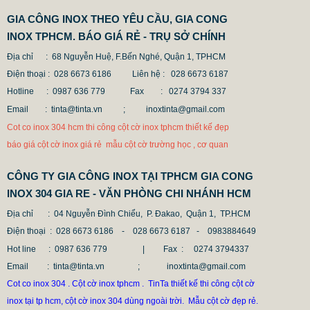
GIA CÔNG INOX THEO YÊU CẦU, GIA CONG
INOX TPHCM. BÁO GIÁ RẺ - TRỤ SỞ CHÍNH
Địa chỉ : 68 Nguyễn Huệ, F.Bến Nghé, Quận 1, TPHCM
CỘT INOX 304 NÂNG HẠ
Điện thoại : 028 6673 6186
Liên hệ : 028 6673 6187
685.700 VNĐ
865.700 VNĐ
Hotline : 0987 636 779 Fax
: 0274 3794 337
Mẫu: COT INOX 304 SUS
Email : tinta@tinta.vn ;
inoxtinta@gmail.com
Cot co inox 304 hcm thi công cột cờ inox tphcm thiết kế đẹp
báo giá cột cờ inox giá rẻ mẫu cột cờ trường học , cơ quan
CÔNG TY GIA CÔNG INOX TẠI TPHCM GIA CONG
INOX 304 GIA RE - VĂN PHÒNG CHI NHÁNH HCM
Địa chỉ
: 04 Nguyễn Đình Chiểu, P. Đakao, Quận 1, TP.HCM
Điện thoại
: 028 6673 6186 - 028 6673 6187 -
0983884649
Hot line
: 0987 636 779 | Fax :
0274 3794337
Email
: tinta@tinta.vn ; inoxtinta@gmail.com
Cot co inox 304 . Cột cờ inox tphcm . TinTa thiết kế thi công cột cờ
inox tại tp hcm, cột cờ inox 304 dùng ngoài trời. Mẫu cột cờ đẹp rẻ.