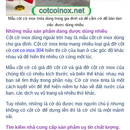
Mẫu cột cờ inox tinta dùng trong gia đình và đế cắm cờ để bàn làm
việc được dùng nhiều
Những mẫu sản phẩm đang được dùng nhiều
Cột cờ inox dùng ngoài trời hay là mẫu cột cờ inox dùng
cho gia đình. Cột cờ inox tinta mang nhiều loại giá đỡ cột
cờ
cot co inox 304
hiển thị cờ của bạn ở các góc độ khác
nhau và để hiển thị nhiều cờ cùng một lúc.
Mẫu cột cờ có giá đỡ cột cờ và giá đỡ cột cờ inox của
chúng tôi có nhiều kích thước và biến thể khác nhau mà
bạn sẽ tìm thấy trong phần này. Cờ cờ inox tinta là một
cách tuyệt vời để thể hiện niềm tự hào về đất nước của
bạn, các dịch vụ vũ trang và nhiều thứ khác.
Tuy nhiên, những lá cờ dù được mọi người chú ý nhưng
không có cột cờ để dựng lên thì lá cờ chỉ là một mảnh
vải.
Tìm kiếm nhà cung cấp sản phẩm uy tín chất lượng.