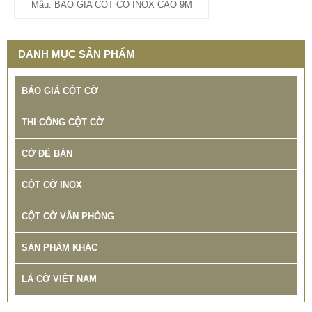
Mẫu: BAO GIA COT CO INOX CAO 9M
DANH MỤC SẢN PHẨM
BÁO GIÁ CỘT CỜ
THI CÔNG CỘT CỜ
CỜ ĐỂ BÀN
CỘT CỜ INOX
CỘT CỜ VĂN PHÒNG
SẢN PHẨM KHÁC
THIẾT KẾ THI CÔNG CỘT CỜ QUẢNG TRƯỜNG INOX
LÁ CỜ VIỆT NAM
BẢO HÀNH 10 NĂM
678.999 VNĐ
687.999 VNĐ