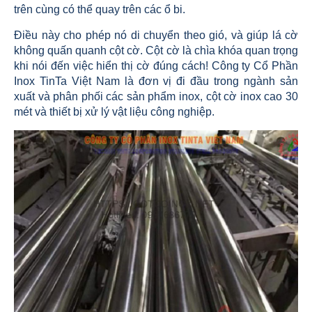
trên cùng có thể quay trên các ổ bi.
Điều này cho phép nó di chuyển theo gió, và giúp lá cờ
không quấn quanh cột cờ. Cột cờ là chìa khóa quan trọng
khi nói đến việc hiển thị cờ đúng cách! Công ty Cổ Phần
Inox TinTa Việt Nam là đơn vị đi đầu trong ngành sản
xuất và phân phối các sản phẩm inox, cột cờ inox cao 30
mét và thiết bị xử lý vật liệu công nghiệp.