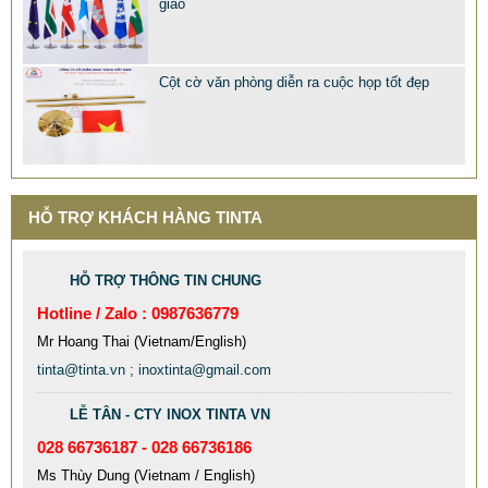
giao
MẪU XE ĐẨY INOX ĐẸP GIÁ RẺ - XE ĐẨY HÀNH LÝ SÂN
BAY TẠI TPHCM THƯƠNG HIỆU TINTA
Cột cờ văn phòng diễn ra cuộc họp tốt đẹp
9.577.900 VNĐ
9.757.900 VNĐ
Mẫu: MAU XE DAY INOX 304 GIA RE
HỖ TRỢ KHÁCH HÀNG TINTA
HỖ TRỢ THÔNG TIN CHUNG
Hotline / Zalo : 0987636779
Mr Hoang Thai (Vietnam/English)
tinta@tinta.vn ; inoxtinta@gmail.com
LỄ TÂN - CTY INOX TINTA VN
028 66736187 - 028 66736186
Ms Thùy Dung (Vietnam / English)