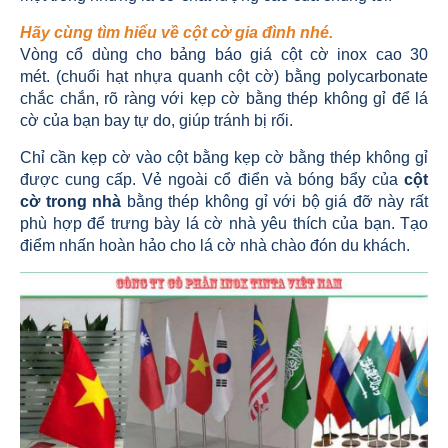
Hãy cùng tìm hiểu về cột cờ gia đình nhé.
Vòng cổ dùng cho bảng báo giá cột cờ inox cao 30
mét. (chuổi hạt nhựa quanh cột cờ) bằng polycarbonate
chắc chắn, rõ ràng với kẹp cờ bằng thép không gỉ để lá
cờ của bạn bay tự do, giúp tránh bị rối.
Chỉ cần kẹp cờ vào cột bằng kẹp cờ bằng thép không gỉ
được cung cấp. Vẻ ngoài cổ điển và bóng bẩy của
cột
cờ trong nhà
bằng thép không gỉ với bộ giá đỡ này rất
phù hợp để trưng bày lá cờ nhà yêu thích của bạn. Tạo
điểm nhấn hoàn hảo cho lá cờ nhà chào đón du khách.