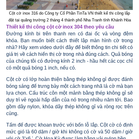
Cột cờ inox 316 do Công ty Cổ Phần TinTa VN thiết kế thi công lắp
đặt tại quãng trường 2 tháng 4 thành phố Nha Tranh tỉnh Khánh Hòa
Thiết kế thi công cột cờ inox 304 theo yêu cầu
Đường kính bi trên thanh ren có đai ốc và vòng đệm
khóa. Bạn muốn biết cách thiết lập màn hình cờ trong
nhà? Hãy xem video dưới đây để biết thông tin chi tiết có
giá trị về cách hiển thị cờ trong nhà đúng cách. Quả bóng
của chúng tôi có đường kính 2 inch - hầu hết các cọc chỉ
có một quả bóng 1 inch, nếu có.
Cột cờ có lớp hoàn thiện bằng thép không gỉ được đánh
bóng sáng để trưng bày một cách trang nhã lá cờ mà bạn
lựa chọn. Cấu trúc côn một mảnh bằng thép không gỉ sẽ
duy trì vẻ ngoài hấp dẫn của nó trong nhiều năm tới. Bao
gồm dây nylon, khóa dây thép không gỉ và ròng rọc trên
cùng.
Tấm đế được khoan trước với bốn lỗ lắp. Cột cờ có định
mức gió là 60 dặm / giờ khi không có cờ và 50 dặm / giờ
với cờ 3'x6 '. Cờ Hoa Kỳ được làm bằng vải nylon bền.