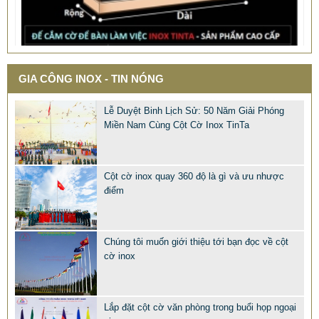
QUÀ TẶNG Ý NGHĨA CHO SẾP – ĐỘC LẠ, SANG TRỌNG -
CỜ ĐỂ BÀN & HỘP BÚT CAO CẤP
2.968.680 VNĐ
2.986.860 VNĐ
GIA CÔNG INOX - TIN NÓNG
Mẫu: QUA TANG Y NGHIA CHO SEP
Lễ Duyệt Binh Lịch Sử: 50 Năm Giải Phóng
Miền Nam Cùng Cột Cờ Inox TinTa
Cột cờ inox quay 360 độ là gì và ưu nhược
điểm
Chúng tôi muốn giới thiệu tới bạn đọc về cột
cờ inox
Lắp đặt cột cờ văn phòng trong buổi họp ngoại