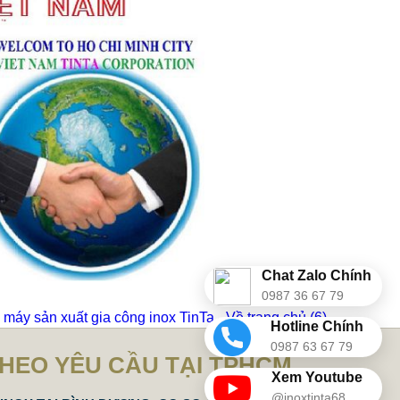
Chat Zalo Chính
0987 36 67 79
máy sản xuất gia công inox TinTa - Về trang chủ
(6)
Hotline Chính
0987 63 67 79
THEO YÊU CẦU TẠI TPHCM
Xem Youtube
@inoxtinta68