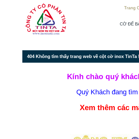
Từ mục này trở xuống là mã nguồn Zalo
Trang 
CỜ ĐỂ B
404 Không tìm thấy trang web về cột cờ inox TinTa !
Kính chào quý khác
Quý Khách đang tì
Xem thêm các mẫ