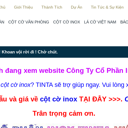
Chủ
Giới Thiệu
Thành Tích
Dự Án
Tin Tức & Sự Kiện
ÀN
CỘT CỜ VĂN PHÒNG
CỘT CỜ INOX
LÁ CỜ VIỆT NAM
BÁO
 Khoan vội rời đi ! Chờ chút.
h đang xem website Công Ty Cổ Phần I
m
cột cờ inox
? TINTA sẽ trợ giúp ngay. Vui lòng 
u và giá về
cột cờ inox
TẠI ĐÂY >>>.
C
Trân trọng cảm ơn.