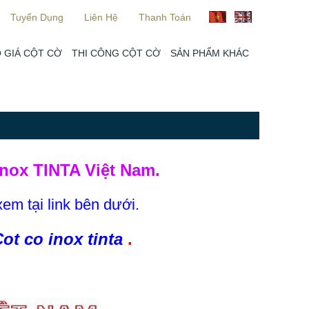
Tuyển Dụng
Liên Hệ
Thanh Toán
 GIÁ CỘT CỜ
THI CÔNG CỘT CỜ
SẢN PHẨM KHÁC
nox TINTA Việt Nam.
xem tại link bên dưới.
ot co inox tinta
.