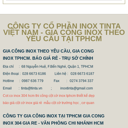
2.896.700 VNĐ
2.986.700 VNĐ
Mẫu: MAU COT CO INOX 304
CÔNG TY CỔ PHẦN INOX TINTA
VIỆT NAM - GIA CÔNG INOX THEO
YÊU CẦU TẠI TPHCM
GIA CÔNG INOX THEO YÊU CẦU, GIA CONG
INOX TPHCM. BÁO GIÁ RẺ - TRỤ SỞ CHÍNH
Địa chỉ : 68 Nguyễn Huệ, F.Bến Nghé, Quận 1, TPHCM
Điện thoại : 028 6673 6186
Liên hệ : 028 6673 6187
Hotline : 0987 636 779 Fax
: 0274 3794 337
Email : tinta@tinta.vn ;
inoxtinta@gmail.com
Cot co inox 304 hcm thi công cột cờ inox tphcm thiết kế đẹp
báo giá cột cờ inox giá rẻ mẫu cột cờ trường học , cơ quan
CÔNG TY GIA CÔNG INOX TẠI TPHCM GIA CONG
INOX 304 GIA RE - VĂN PHÒNG CHI NHÁNH HCM