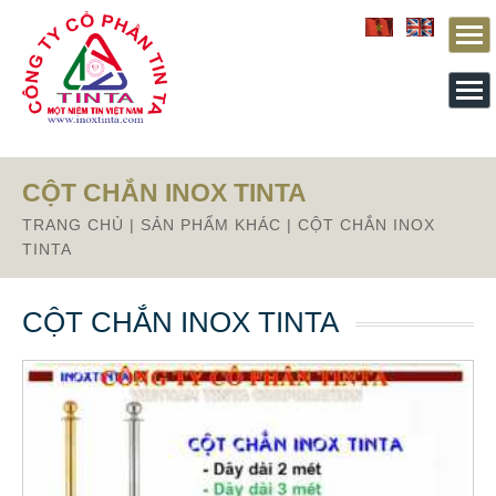
Từ mục này trở xuống là mã nguồn Zalo
CỘT CHẮN INOX TINTA
TRANG CHỦ
|
SẢN PHẨM KHÁC
|
CỘT CHẮN INOX
TINTA
CỘT CHẮN INOX TINTA