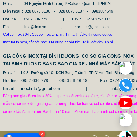
Địa chỉ
: 04 Nguyễn Đình Chiểu, P. Đakao, Quận 1, TP.HCM
Điện thoại
: 028 6673 6186 - 028 6673 6187 -
0983884649
CỘT INOX 304 NÂNG HẠ
Hot line
: 0987 636 779 | Fax :
0274 3794337
Email
: tinta@tinta.vn ; inoxtinta@gmail.com
685.700 VNĐ
865.700 VNĐ
Cot co inox 304 . Cột cờ inox tphcm . TinTa thiết kế thi công cột cờ
Mẫu: COT INOX 304 SUS
inox tại tp hcm, cột cờ inox 304 dùng ngoài trời. Mẫu cột cờ đẹp rẻ.
GIA CÔNG INOX TẠI BÌNH DƯƠNG. CO SO GIA CONG INOX
TAI BINH DUONG BANG BAO GIA RE - NHÀ MÁY SẢN XUẤT
Địa chỉ
: Lô 3, Đường số 10, KCN Sóng Thần 1, TP Dĩ An, Tỉnh Bình Duong.
Hot line : 0987 636 779 | 0983 88 46 49 |
Fax: 0274.379433
Email : inoxtinta@gmail.com | tinta@tinta.vn
Bảng báo giá cột cờ inox 304 tại tphcm, cột cờ inox giá rẻ, cột cờ inox văn phòng
mẫu cột cờ inox dùng
trong
văn phòng.
Thiết kế bản vẽ cột cờ file cad thi công cột
cờ inox lắp đặt trọn gói. Bảo hành 10 năm. Mười năm bảo hành cột cờ inox TinTa
×