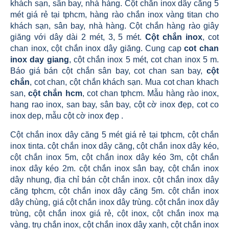
khách sạn, sân bay, nhà hàng. Cột chắn inox dây căng 5
mét giá rẻ tại tphcm, hàng rào chắn inox vàng titan cho
khách sạn, sân bay, nhà hàng. Cột chắn hàng rào giây
giăng với dây dài 2 mét, 3, 5 mét.
Cột chắn inox
, cot
chan inox, cột chắn inox dây giăng. Cung cap
cot chan
inox day giang
, cột chắn inox 5 mét, cot chan inox 5 m.
Báo giá bán cột chắn sân bay, cot chan san bay,
cột
chắn
, cot chan, cột chắn khách sạn. Mua cot chan khach
san,
cột chắn hcm
, cot chan tphcm. Mẫu hàng rào inox,
hang rao inox, san bay, sân bay, cột cờ inox đẹp, cot co
inox dep, mẫu cột cờ inox đẹp .
Cột chắn inox dây căng 5 mét giá rẻ tại tphcm, cột chắn
inox tinta. cột chắn inox dây căng, cột chắn inox dây kéo,
cột chắn inox 5m, cột chắn inox dây kéo 3m, cột chắn
inox dây kéo 2m. cột chắn inox sân bay, cột chắn inox
dây nhung, địa chỉ bán cột chắn inox. cột chắn inox dây
căng tphcm, cột chắn inox dây căng 5m. cột chắn inox
dây chùng, giá cột chắn inox dây trùng. cột chắn inox dây
trùng, cột chắn inox giá rẻ, cột inox, cột chắn inox mạ
vàng. trụ chắn inox, cột chắn inox dây xanh, cột chắn inox