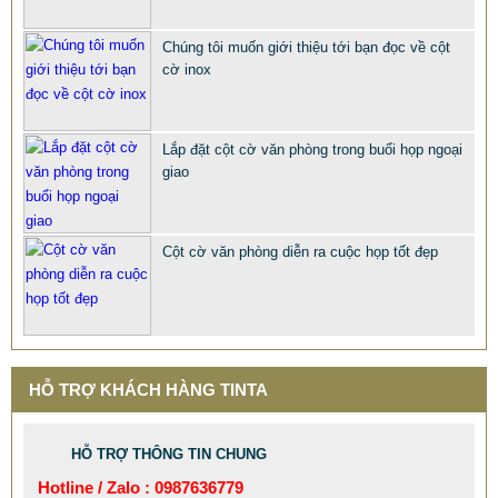
QUÀ TẶNG Ý NGHĨA CHO SẾP – ĐỘC LẠ, SANG TRỌNG -
Chúng tôi muốn giới thiệu tới bạn đọc về cột
CỜ ĐỂ BÀN & HỘP BÚT CAO CẤP
cờ inox
2.968.680 VNĐ
2.986.860 VNĐ
Mẫu: QUA TANG Y NGHIA CHO SEP
Lắp đặt cột cờ văn phòng trong buổi họp ngoại
giao
Cột cờ văn phòng diễn ra cuộc họp tốt đẹp
HỖ TRỢ KHÁCH HÀNG TINTA
HỖ TRỢ THÔNG TIN CHUNG
Hotline / Zalo : 0987636779