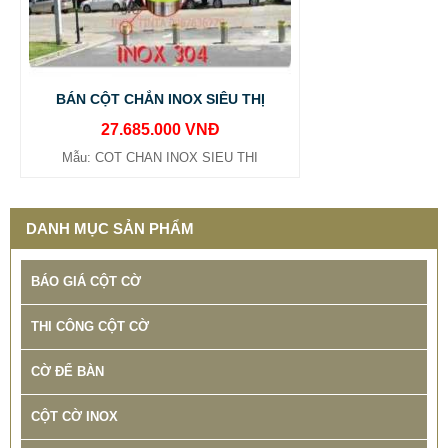
BÁN CỘT CHẮN INOX SIÊU THỊ
27.685.000 VNĐ
Mẫu: COT CHAN INOX SIEU THI
DANH MỤC SẢN PHẨM
BÁO GIÁ CỘT CỜ
THI CÔNG CỘT CỜ
CỜ ĐỂ BÀN
CỘT CỜ INOX