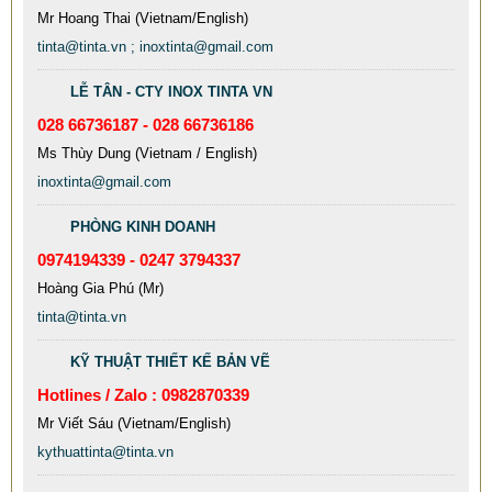
Mr Hoang Thai (Vietnam/English)
MẪU XE ĐẨY INOX ĐẸP GIÁ RẺ - XE ĐẨY HÀNH LÝ SÂN
tinta@tinta.vn ; inoxtinta@gmail.com
BAY TẠI TPHCM THƯƠNG HIỆU TINTA
9.577.900 VNĐ
9.757.900 VNĐ
LỄ TÂN - CTY INOX TINTA VN
Mẫu: MAU XE DAY INOX 304 GIA RE
028 66736187 - 028 66736186
Ms Thùy Dung (Vietnam / English)
inoxtinta@gmail.com
PHÒNG KINH DOANH
0974194339 - 0247 3794337
Hoàng Gia Phú (Mr)
tinta@tinta.vn
KỸ THUẬT THIẾT KẾ BẢN VẼ
Hotlines / Zalo : 0982870339
Mr Viết Sáu (Vietnam/English)
kythuattinta@tinta.vn
MẪU CỘT CỜ INOX ĐẸP GIÁ RẺ