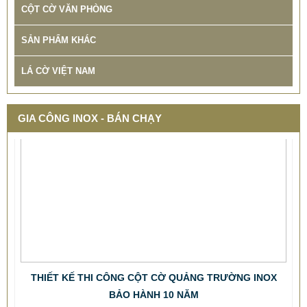
CỘT CỜ VĂN PHÒNG
SẢN PHẨM KHÁC
LÁ CỜ VIỆT NAM
GIA CÔNG INOX - BÁN CHẠY
THIẾT KẾ THI CÔNG CỘT CỜ QUẢNG TRƯỜNG INOX
BẢO HÀNH 10 NĂM
678.999 VNĐ
687.999 VNĐ
Mẫu: CỘT CỜ INOX NGOÀI TRỜI