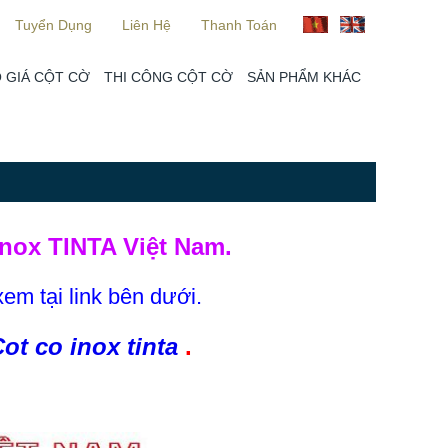
Tuyển Dụng
Liên Hệ
Thanh Toán
 GIÁ CỘT CỜ
THI CÔNG CỘT CỜ
SẢN PHẨM KHÁC
nox TINTA Việt Nam.
xem tại link bên dưới.
ot co inox tinta
.