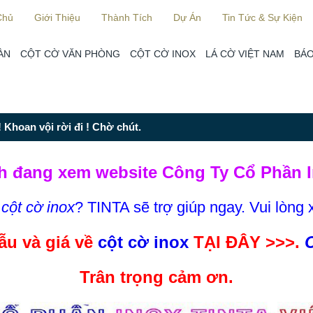
Chủ
Giới Thiệu
Thành Tích
Dự Án
Tin Tức & Sự Kiện
ÀN
CỘT CỜ VĂN PHÒNG
CỘT CỜ INOX
LÁ CỜ VIỆT NAM
BÁO
 Khoan vội rời đi ! Chờ chút.
h đang xem website Công Ty Cổ Phần I
m
cột cờ inox
? TINTA sẽ trợ giúp ngay. Vui lòng 
u và giá về
cột cờ inox
TẠI ĐÂY >>>.
C
Trân trọng cảm ơn.