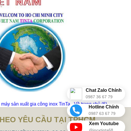
Chat Zalo Chính
0987 36 67 79
máy sản xuất gia công inox TinTa - Về trang chủ
(6)
Hotline Chính
0987 63 67 79
THEO YÊU CẦU TẠI TPHCM
Xem Youtube
@inoxtinta68