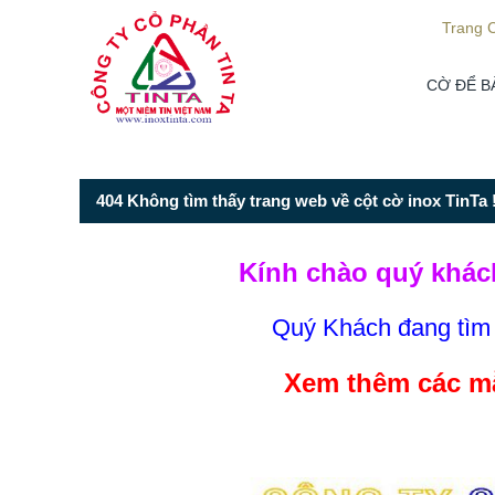
Từ mục này trở xuống là mã nguồn Zalo
Trang 
CỜ ĐỂ B
404 Không tìm thấy trang web về cột cờ inox TinTa !
Kính chào quý khác
Quý Khách đang tì
Xem thêm các mẫ