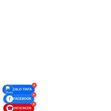
×
ZALO TINTA
×
f
FACEBOOK
×
☎
0974194339