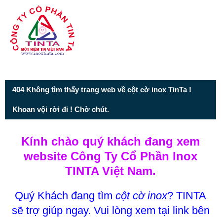
Từ mục này trở xuống là mã nguồn Zalo
404 Không tìm thấy trang web về cột cờ inox TinTa !
Khoan vội rời đi ! Chờ chút.
Kính chào quý khách đang xem
website Công Ty Cổ Phần Inox
TINTA Việt Nam.
Quý Khách đang tìm
cột cờ inox
? TINTA
sẽ trợ giúp ngay. Vui lòng xem tại link bên