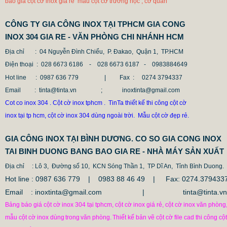
báo giá cột cờ inox giá rẻ mẫu cột cờ trường học , cơ quan
CÔNG TY GIA CÔNG INOX TẠI TPHCM GIA CONG
INOX 304 GIA RE - VĂN PHÒNG CHI NHÁNH HCM
Địa chỉ
: 04 Nguyễn Đình Chiểu, P. Đakao, Quận 1, TP.HCM
Điện thoại
: 028 6673 6186 - 028 6673 6187 -
0983884649
Hot line
: 0987 636 779 | Fax :
0274 3794337
Email
: tinta@tinta.vn ; inoxtinta@gmail.com
Cot co inox 304 . Cột cờ inox tphcm . TinTa thiết kế thi công cột cờ
inox tại tp hcm, cột cờ inox 304 dùng ngoài trời. Mẫu cột cờ đẹp rẻ.
GIA CÔNG INOX TẠI BÌNH DƯƠNG. CO SO GIA CONG INOX
TAI BINH DUONG BANG BAO GIA RE - NHÀ MÁY SẢN XUẤT
Địa chỉ
: Lô 3, Đường số 10, KCN Sóng Thần 1, TP Dĩ An, Tỉnh Bình Duong.
Hot line : 0987 636 779 | 0983 88 46 49 |
Fax: 0274.379433
Email : inoxtinta@gmail.com | tinta@tinta.vn
Bảng báo giá cột cờ inox 304 tại tphcm, cột cờ inox giá rẻ, cột cờ inox văn phòng
mẫu cột cờ inox dùng
trong
văn phòng.
Thiết kế bản vẽ cột cờ file cad thi công cột