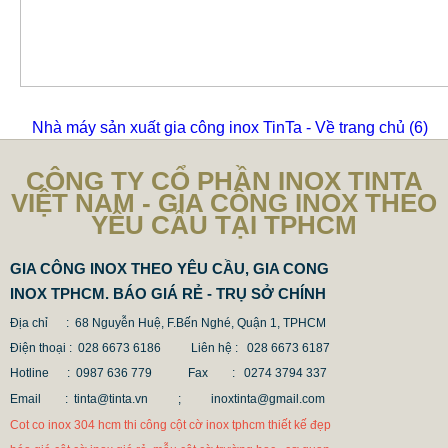
Nhà máy sản xuất gia công inox TinTa - Về trang chủ
(6)
CÔNG TY CỔ PHẦN INOX TINTA
VIỆT NAM - GIA CÔNG INOX THEO
YÊU CẦU TẠI TPHCM
GIA CÔNG INOX THEO YÊU CẦU, GIA CONG
INOX TPHCM. BÁO GIÁ RẺ - TRỤ SỞ CHÍNH
Địa chỉ : 68 Nguyễn Huệ, F.Bến Nghé, Quận 1, TPHCM
Điện thoại : 028 6673 6186
Liên hệ : 028 6673 6187
Hotline : 0987 636 779 Fax
: 0274 3794 337
Email : tinta@tinta.vn ;
inoxtinta@gmail.com
Cot co inox 304 hcm thi công cột cờ inox tphcm thiết kế đẹp