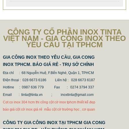
CÔNG TY CỔ PHẦN INOX TINTA
VIỆT NAM - GIA CÔNG INOX THEO
YÊU CẦU TẠI TPHCM
GIA CÔNG INOX THEO YÊU CẦU, GIA CONG
INOX TPHCM. BÁO GIÁ RẺ - TRỤ SỞ CHÍNH
Địa chỉ : 68 Nguyễn Huệ, F.Bến Nghé, Quận 1, TPHCM
Điện thoại : 028 6673 6186
Liên hệ : 028 6673 6187
Hotline : 0987 636 779 Fax
: 0274 3794 337
Email : tinta@tinta.vn ;
inoxtinta@gmail.com
Cot co inox 304 hcm thi công cột cờ inox tphcm thiết kế đẹp
báo giá cột cờ inox giá rẻ mẫu cột cờ trường học , cơ quan
CÔNG TY GIA CÔNG INOX TẠI TPHCM GIA CONG
MẪU CỘT CỜ INOX ĐẸP GIÁ RẺ