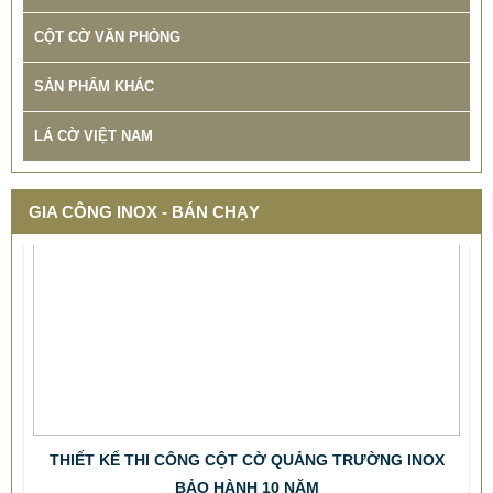
CỘT CỜ VĂN PHÒNG
SẢN PHẨM KHÁC
LÁ CỜ VIỆT NAM
GIA CÔNG INOX - BÁN CHẠY
THIẾT KẾ THI CÔNG CỘT CỜ QUẢNG TRƯỜNG INOX
BẢO HÀNH 10 NĂM
678.999 VNĐ
687.999 VNĐ