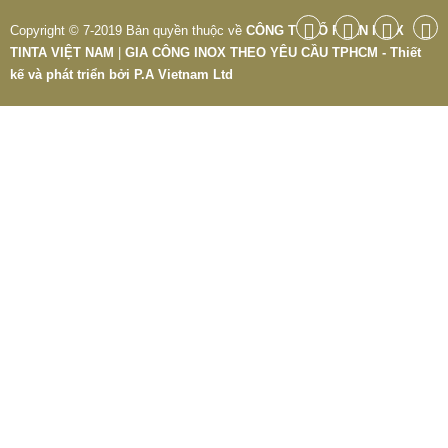
Copyright © 7-2019 Bản quyền thuộc về
CÔNG TY CỔ PHẦN INOX
TINTA VIỆT NAM
|
GIA CÔNG INOX THEO YÊU CẦU TPHCM - Thiết
kế và phát triển bởi
P.A Vietnam Ltd
CỘT INOX 304 NÂNG HẠ
685.700 VNĐ
865.700 VNĐ
Mẫu: COT INOX 304 SUS