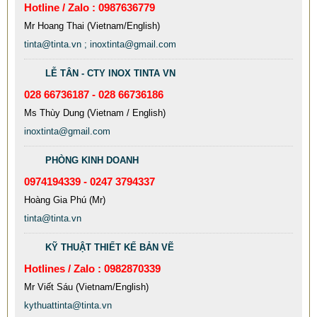
Hotline / Zalo : 0987636779
Mr Hoang Thai (Vietnam/English)
tinta@tinta.vn ; inoxtinta@gmail.com
LỄ TÂN - CTY INOX TINTA VN
028 66736187 - 028 66736186
Ms Thùy Dung (Vietnam / English)
inoxtinta@gmail.com
PHÒNG KINH DOANH
0974194339 - 0247 3794337
MẪU XE ĐẨY INOX ĐẸP GIÁ RẺ - XE ĐẨY HÀNH LÝ SÂN
Hoàng Gia Phú (Mr)
BAY TẠI TPHCM THƯƠNG HIỆU TINTA
tinta@tinta.vn
9.577.900 VNĐ
9.757.900 VNĐ
Mẫu: MAU XE DAY INOX 304 GIA RE
KỸ THUẬT THIẾT KẾ BẢN VẼ
Hotlines / Zalo : 0982870339
Mr Viết Sáu (Vietnam/English)
kythuattinta@tinta.vn