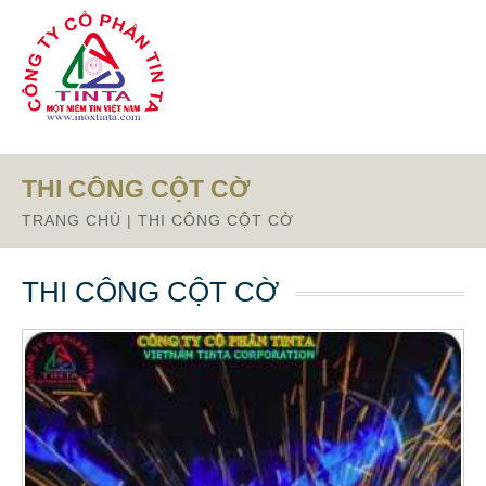
Từ mục này trở xuống là mã nguồn Zalo
THI CÔNG CỘT CỜ
TRANG CHỦ
|
THI CÔNG CỘT CỜ
THI CÔNG CỘT CỜ