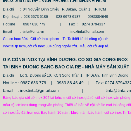
INOX 304 GIA RE - VĂN PHÒNG CHI NHÁNH HCM
2.896.700 VNĐ
2.986.700 VNĐ
Địa chỉ
: 04 Nguyễn Đình Chiểu, P. Đakao, Quận 1, TP.HCM
Mẫu: MAU COT CO INOX 304
Điện thoại
: 028 6673 6186 - 028 6673 6187 -
0983884649
Hot line
: 0987 636 779 | Fax :
0274 3794337
Email
: tinta@tinta.vn ; inoxtinta@gmail.com
Cot co inox 304 . Cột cờ inox tphcm . TinTa thiết kế thi công cột cờ
inox tại tp hcm, cột cờ inox 304 dùng ngoài trời. Mẫu cột cờ đẹp rẻ.
GIA CÔNG INOX TẠI BÌNH DƯƠNG. CO SO GIA CONG INOX
TAI BINH DUONG BANG BAO GIA RE - NHÀ MÁY SẢN XUẤT
Địa chỉ
: Lô 3, Đường số 10, KCN Sóng Thần 1, TP Dĩ An, Tỉnh Bình Duong.
Hot line : 0987 636 779 | 0983 88 46 49 |
Fax: 0274.379433
Email : inoxtinta@gmail.com | tinta@tinta.vn
Bảng báo giá cột cờ inox 304 tại tphcm, cột cờ inox giá rẻ, cột cờ inox văn phòng
mẫu cột cờ inox dùng
trong
văn phòng.
Thiết kế bản vẽ cột cờ file cad thi công cột
cờ inox lắp đặt trọn gói. Bảo hành 10 năm. Mười năm bảo hành cột cờ inox TinTa