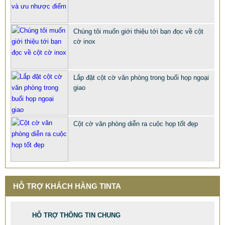
Chúng tôi muốn giới thiệu tới bạn đọc về cột
cờ inox
QUÀ TẶNG Ý NGHĨA CHO SẾP – ĐỘC LẠ, SANG TRỌNG -
CỜ ĐỂ BÀN & HỘP BÚT CAO CẤP
2.968.680 VNĐ
2.986.860 VNĐ
Lắp đặt cột cờ văn phòng trong buổi họp ngoại
giao
Mẫu: QUA TANG Y NGHIA CHO SEP
Cột cờ văn phòng diễn ra cuộc họp tốt đẹp
HỖ TRỢ KHÁCH HÀNG TINTA
HỖ TRỢ THÔNG TIN CHUNG