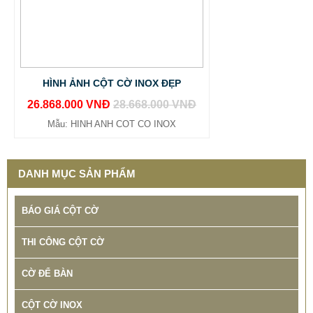
HÌNH ẢNH CỘT CỜ INOX ĐẸP
26.868.000 VNĐ
28.668.000 VNĐ
Mẫu: HINH ANH COT CO INOX
DANH MỤC SẢN PHẨM
BÁO GIÁ CỘT CỜ
THI CÔNG CỘT CỜ
CỜ ĐỂ BÀN
CỘT CỜ INOX