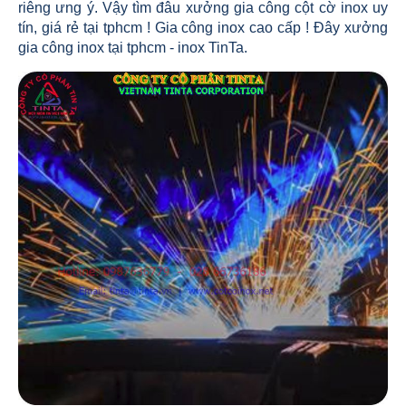
riêng ưng ý. Vậy tìm đâu xưởng gia công cột cờ inox uy
tín, giá rẻ tại tphcm ! Gia công inox cao cấp ! Đây xưởng
gia công inox tại tphcm - inox TinTa.