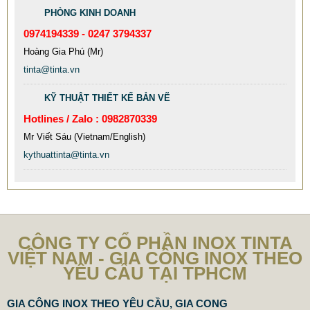
Mẫu: MAU COT CO INOX 304
PHÒNG KINH DOANH
0974194339 - 0247 3794337
Hoàng Gia Phú (Mr)
tinta@tinta.vn
KỸ THUẬT THIẾT KẾ BẢN VẼ
Hotlines / Zalo : 0982870339
Mr Viết Sáu (Vietnam/English)
kythuattinta@tinta.vn
CÔNG TY CỔ PHẦN INOX TINTA
VIỆT NAM - GIA CÔNG INOX THEO
YÊU CẦU TẠI TPHCM
GIA CÔNG INOX THEO YÊU CẦU, GIA CONG