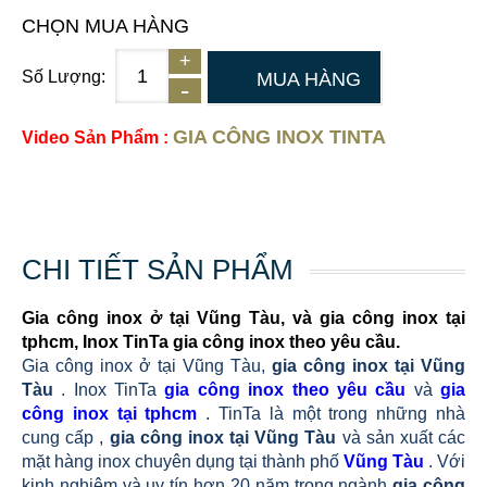
CHỌN MUA HÀNG
Số Lượng:
MUA HÀNG
GIA CÔNG INOX TINTA
Video Sản Phẩm :
CHI TIẾT SẢN PHẨM
Gia công inox ở tại Vũng Tàu, và gia công inox tại
tphcm, Inox TinTa gia công inox theo yêu cầu.
Gia công inox ở tại Vũng Tàu,
gia công inox tại Vũng
Tàu
. Inox TinTa
gia công inox theo yêu cầu
và
gia
công inox tại tphcm
. TinTa là một trong những nhà
cung cấp ,
gia công inox tại Vũng Tàu
và sản xuất các
mặt hàng inox chuyên dụng tại thành phố
Vũng Tàu
. Với
kinh nghiệm và uy tín hơn 20 năm trong ngành
gia công