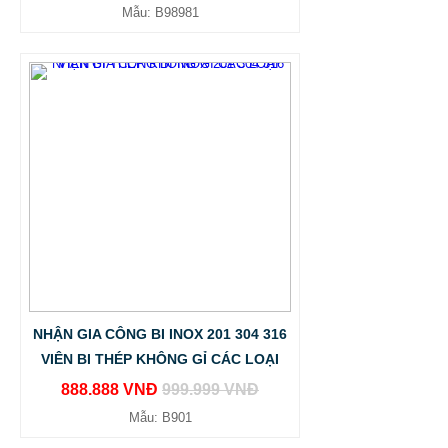
Mẫu: B98981
NHẬN GIA CÔNG BI INOX 201 304 316
THIẾT KẾ THI CÔNG CỘT CỜ QUẢNG TRƯỜNG INOX
VIÊN BI THÉP KHÔNG GỈ CÁC LOẠI
BẢO HÀNH 10 NĂM
888.888 VNĐ
999.999 VNĐ
678.999 VNĐ
687.999 VNĐ
Mẫu: B901
Mẫu: CỘT CỜ INOX NGOÀI TRỜI