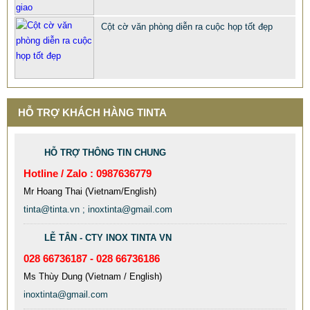
Cột cờ văn phòng diễn ra cuộc họp tốt đẹp
HỖ TRỢ KHÁCH HÀNG TINTA
HỖ TRỢ THÔNG TIN CHUNG
Hotline / Zalo : 0987636779
Mr Hoang Thai (Vietnam/English)
tinta@tinta.vn ; inoxtinta@gmail.com
LỄ TÂN - CTY INOX TINTA VN
028 66736187 - 028 66736186
MẪU CỘT CỜ INOX ĐẸP GIÁ RẺ
Ms Thùy Dung (Vietnam / English)
2.896.700 VNĐ
2.986.700 VNĐ
inoxtinta@gmail.com