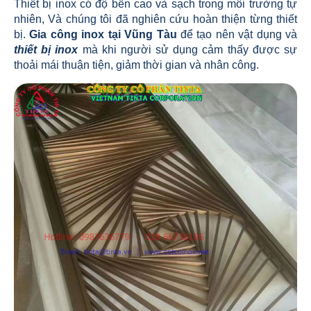
Thiết bị inox có độ bền cao và sạch trong môi trường tự
nhiên, Và chúng tôi đã nghiên cứu hoàn thiện từng thiết
bị.
Gia công inox tại Vũng Tàu
để tạo nên vật dụng và
thiết bị inox
mà khi người sử dụng cảm thấy được sự
thoải mái thuận tiện, giảm thời gian và nhân công.