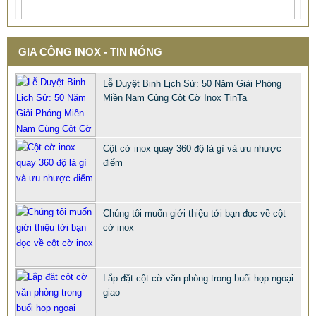
GIA CÔNG INOX - TIN NÓNG
Lễ Duyệt Binh Lịch Sử: 50 Năm Giải Phóng
Miền Nam Cùng Cột Cờ Inox TinTa
Cột cờ inox quay 360 độ là gì và ưu nhược
MẪU XE ĐẨY INOX ĐẸP GIÁ RẺ - XE ĐẨY HÀNH LÝ SÂN
điểm
BAY TẠI TPHCM THƯƠNG HIỆU TINTA
9.577.900 VNĐ
9.757.900 VNĐ
Chúng tôi muốn giới thiệu tới bạn đọc về cột
Mẫu: MAU XE DAY INOX 304 GIA RE
cờ inox
Lắp đặt cột cờ văn phòng trong buổi họp ngoại
giao