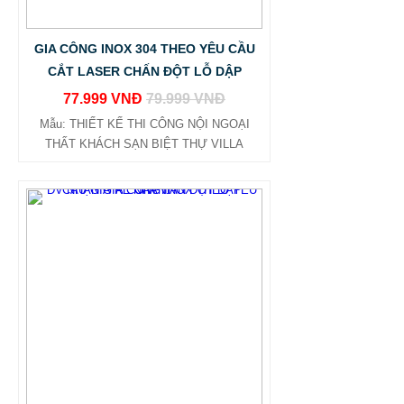
GIA CÔNG INOX 304 THEO YÊU CẦU
CẮT LASER CHẤN ĐỘT LỖ DẬP
77.999 VNĐ
79.999 VNĐ
Mẫu: THIẾT KẾ THI CÔNG NỘI NGOẠI
THẤT KHÁCH SẠN BIỆT THỰ VILLA