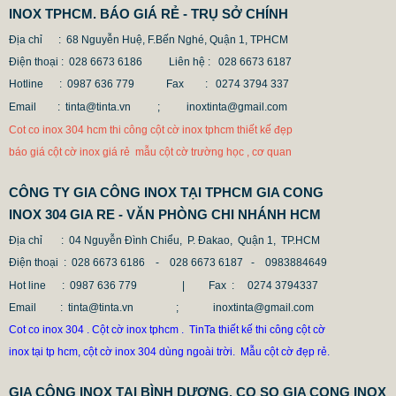
INOX TPHCM. BÁO GIÁ RẺ - TRỤ SỞ CHÍNH
Địa chỉ : 68 Nguyễn Huệ, F.Bến Nghé, Quận 1, TPHCM
Điện thoại : 028 6673 6186
Liên hệ : 028 6673 6187
CỘT INOX 304 NÂNG HẠ
Hotline : 0987 636 779 Fax
: 0274 3794 337
685.700 VNĐ
865.700 VNĐ
Email : tinta@tinta.vn ;
inoxtinta@gmail.com
Mẫu: COT INOX 304 SUS
Cot co inox 304 hcm thi công cột cờ inox tphcm thiết kế đẹp
báo giá cột cờ inox giá rẻ mẫu cột cờ trường học , cơ quan
CÔNG TY GIA CÔNG INOX TẠI TPHCM GIA CONG
INOX 304 GIA RE - VĂN PHÒNG CHI NHÁNH HCM
Địa chỉ
: 04 Nguyễn Đình Chiểu, P. Đakao, Quận 1, TP.HCM
Điện thoại
: 028 6673 6186 - 028 6673 6187 -
0983884649
Hot line
: 0987 636 779 | Fax :
0274 3794337
Email
: tinta@tinta.vn ; inoxtinta@gmail.com
Cot co inox 304 . Cột cờ inox tphcm . TinTa thiết kế thi công cột cờ
inox tại tp hcm, cột cờ inox 304 dùng ngoài trời. Mẫu cột cờ đẹp rẻ.
GIA CÔNG INOX TẠI BÌNH DƯƠNG. CO SO GIA CONG INOX