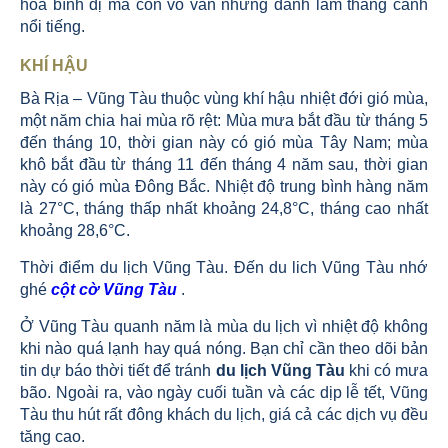
hòa bình dị mà còn vô vàn những danh lam thắng cảnh
nổi tiếng.
KHÍ HẬU
Bà Rịa – Vũng Tàu thuộc vùng khí hậu nhiệt đới gió mùa,
một năm chia hai mùa rõ rệt: Mùa mưa bắt đầu từ tháng 5
đến tháng 10, thời gian này có gió mùa Tây Nam; mùa
khô bắt đầu từ tháng 11 đến tháng 4 năm sau, thời gian
này có gió mùa Đông Bắc. Nhiệt độ trung bình hàng năm
là 27°C, tháng thấp nhất khoảng 24,8°C, tháng cao nhất
khoảng 28,6°C.
Thời điểm du lịch Vũng Tàu. Đến du lich Vũng Tàu nhớ
ghé
cột cờ Vũng Tàu
.
Ở Vũng Tàu quanh năm là mùa du lịch vì nhiệt độ không
khi nào quá lạnh hay quá nóng. Bạn chỉ cần theo dõi bản
tin dự báo thời tiết để tránh
du lịch Vũng Tàu
khi có mưa
bão. Ngoài ra, vào ngày cuối tuần và các dịp lễ tết, Vũng
Tàu thu hút rất đông khách du lịch, giá cả các dịch vụ đều
tăng cao.