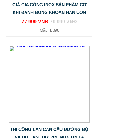
GIÁ GIA CÔNG INOX SẢN PHẨM CƠ
KHÍ ĐÁNH BÓNG KHOAN HÀN UỐN
77.999 VNĐ
79.999 VNĐ
Mẫu: B898
THI CÔNG LAN CAN CẦU ĐƯỜNG BỘ
VÀ HỘ LAN, TAY VIN INOX TIN TA