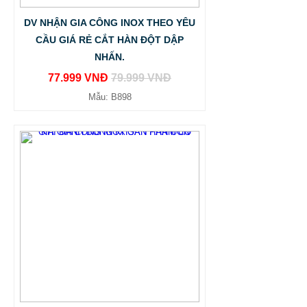
DV NHẬN GIA CÔNG INOX THEO YÊU
CẦU GIÁ RẺ CẮT HÀN ĐỘT DẬP
NHẤN.
77.999 VNĐ
79.999 VNĐ
Mẫu: B898