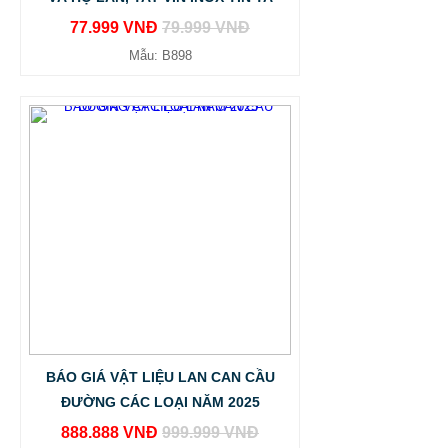
77.999 VNĐ
79.999 VNĐ
Mẫu: B898
BÁO GIÁ VẬT LIỆU LAN CAN CẦU
ĐƯỜNG CÁC LOẠI NĂM 2025
888.888 VNĐ
999.999 VNĐ