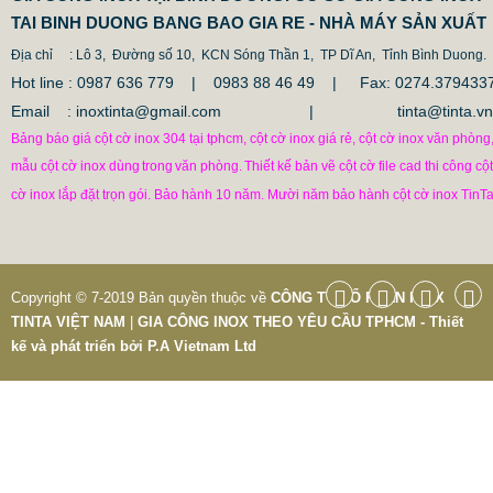
TAI BINH DUONG BANG BAO GIA RE - NHÀ MÁY SẢN XUẤT
Địa chỉ
: Lô 3, Đường số 10, KCN Sóng Thần 1, TP Dĩ An, Tỉnh Bình Duong.
Hot line : 0987 636 779 | 0983 88 46 49 |
Fax: 0274.379433
Email : inoxtinta@gmail.com | tinta@tinta.vn
Bảng báo giá cột cờ inox 304 tại tphcm, cột cờ inox giá rẻ, cột cờ inox văn phòng
mẫu cột cờ inox dùng
trong
văn phòng.
Thiết kế bản vẽ cột cờ file cad thi công cột
cờ inox lắp đặt trọn gói. Bảo hành 10 năm. Mười năm bảo hành cột cờ inox TinTa
CỘT CHỐNG VA ĐẬP INOX
1.682.500 VNĐ
1.862.500 VNĐ
Copyright © 7-2019 Bản quyền thuộc về
CÔNG TY CỔ PHẦN INOX
Mẫu: COT CHONG VA DAP INOX
TINTA VIỆT NAM
|
GIA CÔNG INOX THEO YÊU CẦU TPHCM - Thiết
kế và phát triển bởi
P.A Vietnam Ltd