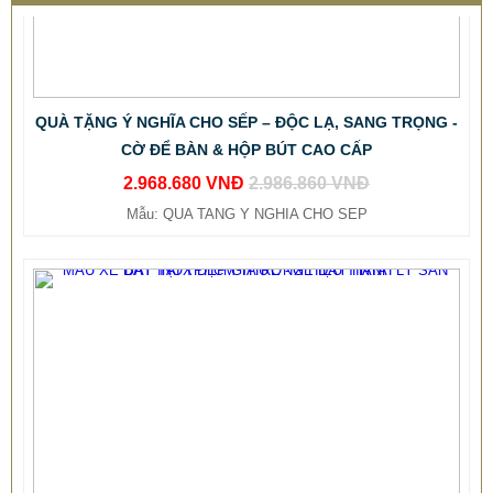
QUÀ TẶNG Ý NGHĨA CHO SẾP – ĐỘC LẠ, SANG TRỌNG -
CỜ ĐỂ BÀN & HỘP BÚT CAO CẤP
2.968.680 VNĐ
2.986.860 VNĐ
Mẫu: QUA TANG Y NGHIA CHO SEP