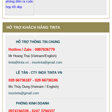
HỖ TRỢ KHÁCH HÀNG TINTA
HỖ TRỢ THÔNG TIN CHUNG
Hotline / Zalo : 0987636779
Mr Hoang Thai (Vietnam/English)
tinta@tinta.vn ; inoxtinta@gmail.com
LỄ TÂN - CTY INOX TINTA VN
028 66736187 - 028 66736186
Ms Thùy Dung (Vietnam / English)
inoxtinta@gmail.com
MẪU XE ĐẨY INOX ĐẸP GIÁ RẺ - XE ĐẨY HÀNH LÝ SÂN
PHÒNG KINH DOANH
BAY TẠI TPHCM THƯƠNG HIỆU TINTA
0974194339 - 0247 3794337