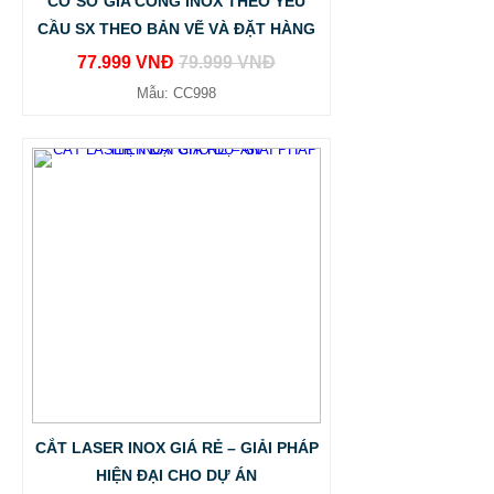
CƠ SỞ GIA CÔNG INOX THEO YÊU
CẦU SX THEO BẢN VẼ VÀ ĐẶT HÀNG
77.999 VNĐ
79.999 VNĐ
Mẫu: CC998
CẮT LASER INOX GIÁ RẺ – GIẢI PHÁP
HIỆN ĐẠI CHO DỰ ÁN