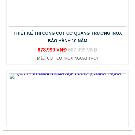
THIẾT KẾ THI CÔNG CỘT CỜ QUẢNG TRƯỜNG INOX
BẢO HÀNH 10 NĂM
678.999 VNĐ
687.999 VNĐ
Mẫu: CỘT CỜ INOX NGOÀI TRỜI