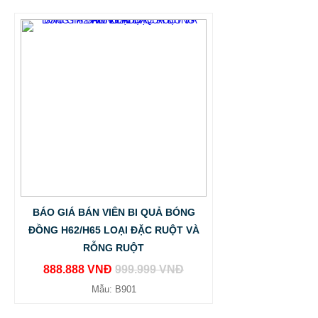
BÁO GIÁ BÁN VIÊN BI QUẢ BÓNG
ĐỒNG H62/H65 LOẠI ĐẶC RUỘT VÀ
RỖNG RUỘT
888.888 VNĐ
999.999 VNĐ
Mẫu: B901