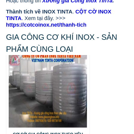
Hoặc thông tin
Xưởng gia Công Inox TinTa
.
Thành tích về INOX TINTA
.
CỘT CỜ INOX
TINTA
. Xem tại đây. >>>
https://cotcoinox.net/thanh-tich
GIA CÔNG CƠ KHÍ INOX - SẢN
PHẨM CÙNG LOẠI