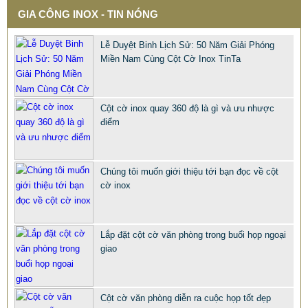
GIA CÔNG INOX - TIN NÓNG
Lễ Duyệt Binh Lịch Sử: 50 Năm Giải Phóng
Miền Nam Cùng Cột Cờ Inox TinTa
Cột cờ inox quay 360 độ là gì và ưu nhược
điểm
QUÀ TẶNG Ý NGHĨA CHO SẾP – ĐỘC LẠ, SANG TRỌNG -
Chúng tôi muốn giới thiệu tới bạn đọc về cột
CỜ ĐỂ BÀN & HỘP BÚT CAO CẤP
cờ inox
2.968.680 VNĐ
2.986.860 VNĐ
Mẫu: QUA TANG Y NGHIA CHO SEP
Lắp đặt cột cờ văn phòng trong buổi họp ngoại
giao
Cột cờ văn phòng diễn ra cuộc họp tốt đẹp