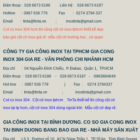
Điện thoại : 028 6673 6186
Liên hệ : 028 6673 6187
Hotline : 0987 636 779 Fax
: 0274 3794 337
Email : tinta@tinta.vn ;
inoxtinta@gmail.com
Cot co inox 304 hcm thi công cột cờ inox tphcm thiết kế đẹp
MẪU CỘT CỜ INOX ĐẸP GIÁ RẺ
báo giá cột cờ inox giá rẻ mẫu cột cờ trường học , cơ quan
2.896.700 VNĐ
2.986.700 VNĐ
CÔNG TY GIA CÔNG INOX TẠI TPHCM GIA CONG
Mẫu: MAU COT CO INOX 304
INOX 304 GIA RE - VĂN PHÒNG CHI NHÁNH HCM
Địa chỉ
: 04 Nguyễn Đình Chiểu, P. Đakao, Quận 1, TP.HCM
Điện thoại
: 028 6673 6186 - 028 6673 6187 -
0983884649
Hot line
: 0987 636 779 | Fax :
0274 3794337
Email
: tinta@tinta.vn ; inoxtinta@gmail.com
Cot co inox 304 . Cột cờ inox tphcm . TinTa thiết kế thi công cột cờ
inox tại tp hcm, cột cờ inox 304 dùng ngoài trời. Mẫu cột cờ đẹp rẻ.
GIA CÔNG INOX TẠI BÌNH DƯƠNG. CO SO GIA CONG INOX
TAI BINH DUONG BANG BAO GIA RE - NHÀ MÁY SẢN XUẤT
Địa chỉ
: Lô 3, Đường số 10, KCN Sóng Thần 1, TP Dĩ An, Tỉnh Bình Duong.