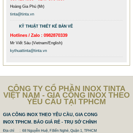
9.577.900 VNĐ
9.757.900 VNĐ
Hoàng Gia Phú (Mr)
Mẫu: MAU XE DAY INOX 304 GIA RE
tinta@tinta.vn
KỸ THUẬT THIẾT KẾ BẢN VẼ
Hotlines / Zalo : 0982870339
Mr Viết Sáu (Vietnam/English)
kythuattinta@tinta.vn
CÔNG TY CỔ PHẦN INOX TINTA
VIỆT NAM - GIA CÔNG INOX THEO
YÊU CẦU TẠI TPHCM
GIA CÔNG INOX THEO YÊU CẦU, GIA CONG
INOX TPHCM. BÁO GIÁ RẺ - TRỤ SỞ CHÍNH
Địa chỉ : 68 Nguyễn Huệ, F.Bến Nghé, Quận 1, TPHCM