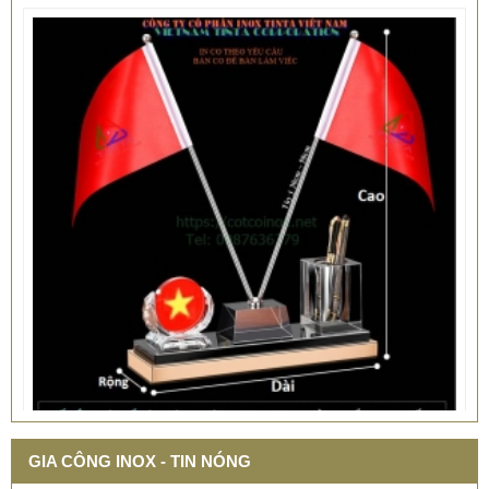
QUÀ TẶNG Ý NGHĨA CHO SẾP – ĐỘC LẠ, SANG TRỌNG -
CỜ ĐỂ BÀN & HỘP BÚT CAO CẤP
GIA CÔNG INOX - TIN NÓNG