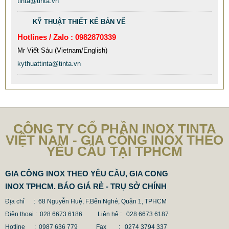
tinta@tinta.vn
KỸ THUẬT THIẾT KẾ BẢN VẼ
Hotlines / Zalo : 0982870339
Mr Viết Sáu (Vietnam/English)
kythuattinta@tinta.vn
CÔNG TY CỔ PHẦN INOX TINTA
VIỆT NAM - GIA CÔNG INOX THEO
YÊU CẦU TẠI TPHCM
GIA CÔNG INOX THEO YÊU CẦU, GIA CONG
INOX TPHCM. BÁO GIÁ RẺ - TRỤ SỞ CHÍNH
Địa chỉ : 68 Nguyễn Huệ, F.Bến Nghé, Quận 1, TPHCM
Điện thoại : 028 6673 6186
Liên hệ : 028 6673 6187
CỘT INOX 304 NÂNG HẠ
Hotline : 0987 636 779 Fax
: 0274 3794 337