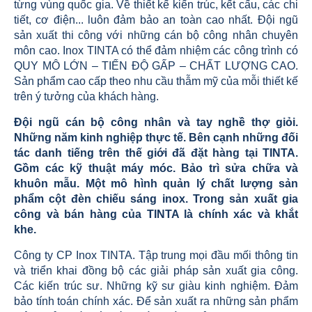
từng vùng quốc gia. Về thiết kế kiến trúc, kết cấu, các chi
tiết, cơ điện... luôn đảm bảo an toàn cao nhất. Đội ngũ
sản xuất thi công với những cán bộ công nhân chuyên
môn cao. Inox TINTA có thể đảm nhiệm các công trình có
QUY MÔ LỚN – TIẾN ĐỘ GẤP – CHẤT LƯỢNG CAO.
Sản phẩm cao cấp theo nhu cầu thẫm mỹ của mỗi thiết kế
trên ý tưởng của khách hàng.
Đội ngũ cán bộ công nhân và tay nghề thợ giỏi.
Những năm kinh nghiệp thực tế. Bên cạnh những đối
tác danh tiếng trên thế giới đã đặt hàng tại TINTA.
Gồm các kỹ thuật máy móc. Bảo trì sửa chữa và
khuôn mẫu. Một mô hình quản lý chất lượng sản
phẩm
cột đèn chiếu sáng
inox. Trong sản xuất gia
công và bán hàng của TINTA là chính xác và khắt
khe.
Công ty CP Inox TINTA. Tập trung mọi đầu mối thông tin
và triển khai đồng bộ các giải pháp sản xuất gia công.
Các kiến trúc sư. Những kỹ sư giàu kinh nghiệm. Đảm
bảo tính toán chính xác. Để sản xuất ra những sản phẩm