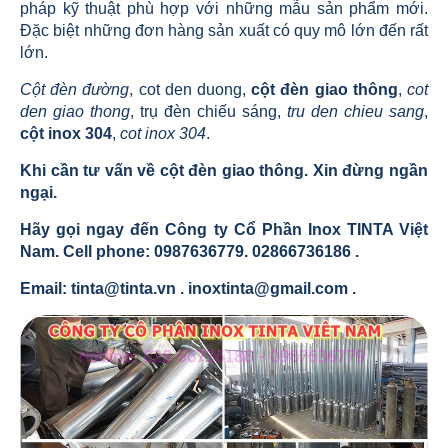
pháp kỹ thuật phù hợp với những mẫu sản phẩm mới.
Đặc biệt những đơn hàng sản xuất có quy mô lớn đến rất
lớn.
Cột đèn đường
,
cot den duong
,
cột đèn giao thông
,
cot
den giao thong
,
trụ đèn chiếu sáng
,
tru den chieu sang
,
cột inox 304
,
cot inox 304
.
Khi cần tư vấn về cột đèn giao thông. Xin đừng ngần
ngại.
Hãy gọi ngay đến Công ty Cổ Phần Inox TINTA Việt
Nam. Cell phone: 0987636779. 02866736186 .
Email: tinta@tinta.vn . inoxtinta@gmail.com .