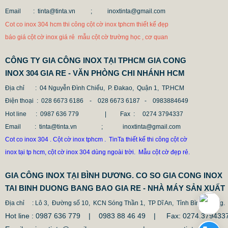
685.700 VNĐ
865.700 VNĐ
Email : tinta@tinta.vn ;
inoxtinta@gmail.com
Mẫu: COT INOX 304 SUS
Cot co inox 304 hcm thi công cột cờ inox tphcm thiết kế đẹp
báo giá cột cờ inox giá rẻ mẫu cột cờ trường học , cơ quan
CÔNG TY GIA CÔNG INOX TẠI TPHCM GIA CONG
INOX 304 GIA RE - VĂN PHÒNG CHI NHÁNH HCM
Địa chỉ
: 04 Nguyễn Đình Chiểu, P. Đakao, Quận 1, TP.HCM
Điện thoại
: 028 6673 6186 - 028 6673 6187 -
0983884649
Hot line
: 0987 636 779 | Fax :
0274 3794337
Email
: tinta@tinta.vn ; inoxtinta@gmail.com
Cot co inox 304 . Cột cờ inox tphcm . TinTa thiết kế thi công cột cờ
inox tại tp hcm, cột cờ inox 304 dùng ngoài trời. Mẫu cột cờ đẹp rẻ.
GIA CÔNG INOX TẠI BÌNH DƯƠNG. CO SO GIA CONG INOX
TAI BINH DUONG BANG BAO GIA RE - NHÀ MÁY SẢN XUẤT
Địa chỉ
: Lô 3, Đường số 10, KCN Sóng Thần 1, TP Dĩ An, Tỉnh Bình Duong.
Hot line : 0987 636 779 | 0983 88 46 49 |
Fax: 0274.379433