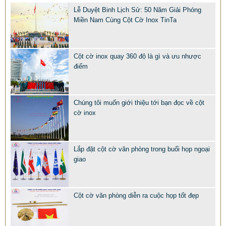
2.968.680 VNĐ
2.986.860 VNĐ
Lễ Duyệt Binh Lịch Sử: 50 Năm Giải Phóng
Mẫu: QUA TANG Y NGHIA CHO SEP
Miền Nam Cùng Cột Cờ Inox TinTa
Cột cờ inox quay 360 độ là gì và ưu nhược
điểm
Chúng tôi muốn giới thiệu tới bạn đọc về cột
cờ inox
Lắp đặt cột cờ văn phòng trong buổi họp ngoại
giao
Cột cờ văn phòng diễn ra cuộc họp tốt đẹp
MẪU XE ĐẨY INOX ĐẸP GIÁ RẺ - XE ĐẨY HÀNH LÝ SÂN
BAY TẠI TPHCM THƯƠNG HIỆU TINTA
9.577.900 VNĐ
9.757.900 VNĐ