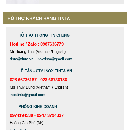
Mẫu: MAU XE DAY INOX 304 GIA RE
HỖ TRỢ KHÁCH HÀNG TINTA
HỖ TRỢ THÔNG TIN CHUNG
Hotline / Zalo : 0987636779
Mr Hoang Thai (Vietnam/English)
tinta@tinta.vn ; inoxtinta@gmail.com
LỄ TÂN - CTY INOX TINTA VN
028 66736187 - 028 66736186
Ms Thùy Dung (Vietnam / English)
inoxtinta@gmail.com
MẪU CỘT CỜ INOX ĐẸP GIÁ RẺ
PHÒNG KINH DOANH
2.896.700 VNĐ
2.986.700 VNĐ
0974194339 - 0247 3794337
Mẫu: MAU COT CO INOX 304
Hoàng Gia Phú (Mr)