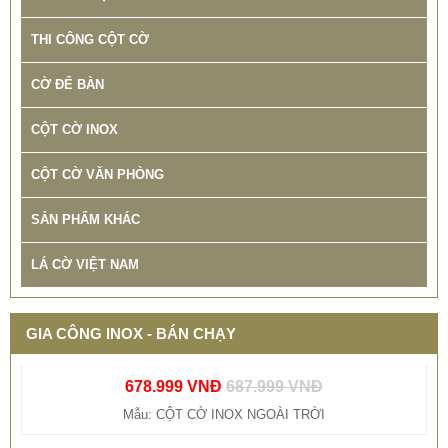
THI CÔNG CỘT CỜ
CỜ ĐỂ BÀN
CỘT CỜ INOX
CỘT CỜ VĂN PHÒNG
SẢN PHẨM KHÁC
LÁ CỜ VIỆT NAM
THIẾT KẾ THI CÔNG CỘT CỜ QUẢNG TRƯỜNG INOX
BẢO HÀNH 10 NĂM
678.999 VNĐ
687.999 VNĐ
GIA CÔNG INOX - BÁN CHẠY
Mẫu: CỘT CỜ INOX NGOÀI TRỜI