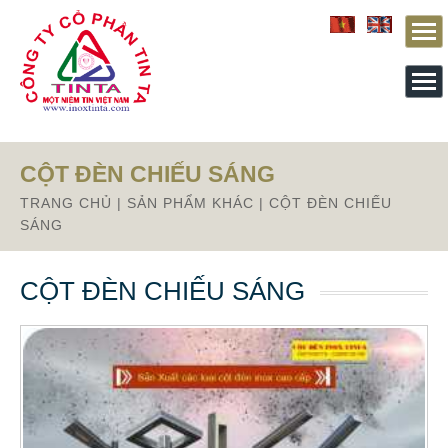
Từ mục này trở xuống là mã nguồn Zalo
CỘT ĐÈN CHIẾU SÁNG
TRANG CHỦ
|
SẢN PHẨM KHÁC
|
CỘT ĐÈN CHIẾU
SÁNG
CỘT ĐÈN CHIẾU SÁNG