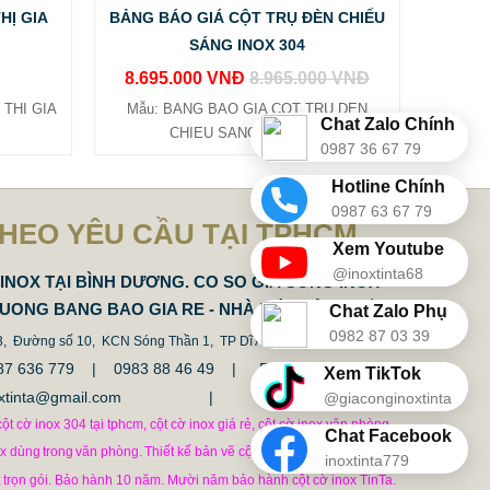
HỊ GIA
BẢNG BÁO GIÁ CỘT TRỤ ĐÈN CHIẾU
SÁNG INOX 304
8.695.000 VNĐ
8.965.000 VNĐ
THI GIA
Mẫu: BANG BAO GIA COT TRU DEN
Chat Zalo Chính
CHIEU SANG INOX 304
0987 36 67 79
Hotline Chính
0987 63 67 79
THEO YÊU CẦU TẠI TPHCM
Xem Youtube
@inoxtinta68
INOX TẠI BÌNH DƯƠNG. CO SO GIA CONG INOX
DUONG BANG BAO GIA RE - NHÀ MÁY SẢN XUẤT
Chat Zalo Phụ
0982 87 03 39
 3, Đường số 10, KCN Sóng Thần 1, TP Dĩ An, Tỉnh Bình Duong.
 0987 636 779 | 0983 88 46 49 |
Fax: 0274.3794337
Xem TikTok
inoxtinta@gmail.com | tinta@tinta.vn
@giaconginoxtinta
ột cờ inox 304 tại tphcm, cột cờ inox giá rẻ, cột cờ inox văn phòng,
Chat Facebook
ox dùng
trong
văn phòng.
Thiết kế bản vẽ cột cờ file cad thi công cột
inoxtinta779
t trọn gói. Bảo hành 10 năm. Mười năm bảo hành cột cờ inox TinTa.