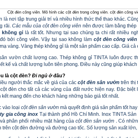
Cột đèn công viên. Mô hình các cột đèn trong công viên. cột đèn công vi
 là nơi tập trung giải trí và nhiều hình thức thể thao khác. Cũ
g rãi.
Các mẫu của cột đèn công viên
nên được làm bằng thép 
p không gỉ
là rất tốt. Nhưng tại sao chúng ta chi rất nhiều 
đó bởi công viên. Vậy tại sao không làm
cột đèn công viên
 mạ vàng. Vàng thép không gỉ là một sản phẩm cao cấp. Giá cả
sân vườn chất lượng cao. Thép không gỉ TINTA luôn được th
iết kế và chất lượng luôn tiên phong. Điều này cũng giúp khác
u là cột đèn?
Đi ngủ ở
đâu?
hiều người thắc mắc về giá của các
cột đèn sân vườn
trên thị
 cột đèn cho tất cả các vùng của đất nước hiện nay. Đặc biệt 
 kết mang đến cho khách hàng những báo giá tốt nhất.
c vào loại
cột đèn sân vườn
mà quyết định giá sản phẩm tốt hay
ty gia công inox
Tại thành phố Hồ Chí Minh. Inox TINTA Sản
 và phân phối nhiều mặt hàng của
cột đèn sân vườn
. Có những
 trên cột đèn đường và đường cao tốc. Số lượng sản xuất lớn, 