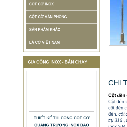
CỘT CỜ INOX
CỘT CỜ VĂN PHÒNG
SẢN PHẨM KHÁC
LÁ CỜ VIỆT NAM
GIA CÔNG INOX - BÁN CHẠY
CHI 
Cột đèn 
Cột đèn 
THIẾT KẾ THI CÔNG CỘT CỜ
cột đèn 
đèn,
cột 
QUẢNG TRƯỜNG INOX BẢO
trụ
316
, 
HÀNH 10 NĂM
inox 304.