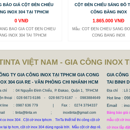
 BÁO GIÁ CỘT ĐÈN CHIẾU
CỘT ĐÈN CHIẾU SÁNG ĐÔ T
NG INOX 304 TẠI TPHCM
CÔNG BẰNG INOX
0 VNĐ
1.865.000 VNĐ
BANG BAO GIA COT ĐEN CHIEU
Mẫu: COT ĐEN CHIEU SANG ĐO 
ANG INOX 304 TAI TPHCM
CONG BANG INOX
TINTA VIỆT NAM - GIA CÔNG INOX 
ÔNG TY GIA CÔNG INOX TẠI TPHCM GIA CONG
GIA CÔNG 
NOX 304 GIA RE - VĂN PHÒNG CHI NHÁNH HCM
TAI BINH 
a chỉ
: 04 Nguyễn Đình Chiểu, P. Đakao, Quận 1, TP.HCM
Địa chỉ
: Lô
Hot line :
ện thoại
: 028 6673 6186 - 028 6673 6187 -
0983884649
Email : 
t line
: 0987 636 779 | Fax :
0274 3794337
mail
: tinta@tinta.vn ; inoxtinta@gmail.com
Bảng báo giá c
t co inox 304 . Cột cờ inox tphcm . TinTa thiết kế thi công cột cờ
mẫu cột cờ in
ox tại tp hcm, cột cờ inox 304 dùng ngoài trời. Mẫu cột cờ đẹp rẻ.
cờ inox lắp đặ