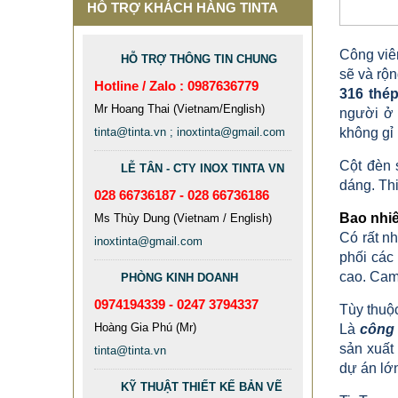
HỖ TRỢ KHÁCH HÀNG TINTA
Công viên
HỖ TRỢ THÔNG TIN CHUNG
sẽ và rộn
Hotline / Zalo : 0987636779
316 thé
Mr Hoang Thai (Vietnam/English)
người ở 
tinta@tinta.vn ; inoxtinta@gmail.com
không gỉ
Cột đèn 
LỄ TÂN - CTY INOX TINTA VN
dáng. Th
028 66736187 - 028 66736186
Bao nhiê
Ms Thùy Dung (Vietnam / English)
Có rất n
inoxtinta@gmail.com
phối các
cao. Cam
PHÒNG KINH DOANH
0974194339 - 0247 3794337
Tùy thuộ
Hoàng Gia Phú (Mr)
Là
công 
sản xuất
tinta@tinta.vn
MẪU XE ĐẨY INOX ĐẸP GIÁ RẺ -
dự án lớn
XE ĐẨY HÀNH LÝ SÂN BAY TẠI
KỸ THUẬT THIẾT KẾ BẢN VẼ
TPHCM THƯƠNG HIỆU TINTA