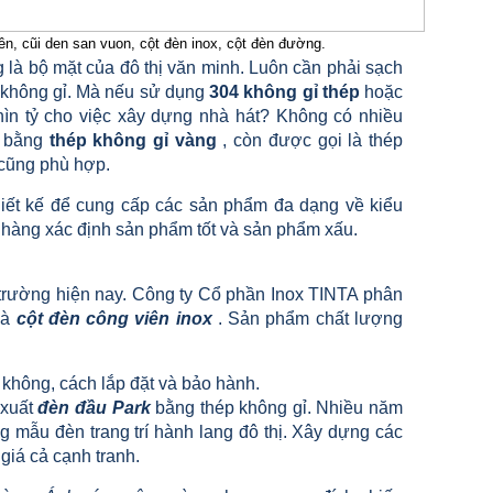
ên, cũi den san vuon, cột đèn inox, cột đèn đường.
ng là bộ mặt của đô thị văn minh. Luôn cần phải sạch
không gỉ. Mà nếu sử dụng
304
không gỉ
thép
hoặc
nghìn tỷ cho việc xây dựng nhà hát? Không có nhiều
bằng
thép không gỉ vàng
, còn được gọi là thép
 cũng phù hợp.
iết kế để cung cấp các sản phẩm đa dạng về kiểu
h hàng xác định sản phẩm tốt và sản phẩm xấu.
 trường hiện nay. Công ty Cổ phần Inox TINTA phân
là
cột đèn công viên inox
. Sản phẩm chất lượng
 không, cách lắp đặt và bảo hành.
 xuất
đèn đầu Park
bằng thép không gỉ. Nhiều năm
 mẫu đèn trang trí hành lang đô thị. Xây dựng các
giá cả cạnh tranh.