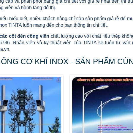
g cấp và phân phối bảng giá chi tiết với giá rẻ nhất trên thị t
g viên và hành lang đô thị.
 thiếu hiểu biết, nhiều khách hàng chỉ cần sản phẩm giá rẻ để
nox TINTA luôn mang đến cho bạn thông tin chi tiết.
các
cột đèn công viên
chất lượng cao với chất liệu thép khô
786. Nhân viên và kỹ thuật viên của TINTA sẽ luôn tư vấn 
ta.vn.
CÔNG CƠ KHÍ INOX - SẢN PHẨM CÙ