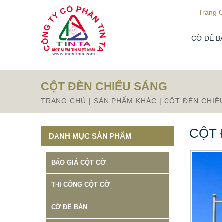
Từ mục này trở xuống là mã nguồn Zalo
Trang 
CỜ ĐỂ B
CỘT ĐÈN CHIẾU SÁNG
TRANG CHỦ
|
SẢN PHẨM KHÁC
|
CỘT ĐÈN CHIẾ
CỘT 
DANH MỤC SẢN PHẨM
BÁO GIÁ CỘT CỜ
THI CÔNG CỘT CỜ
CỜ ĐỂ BÀN