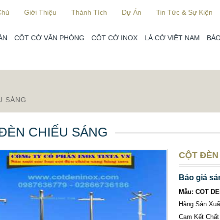
Chủ
Giới Thiệu
Thành Tích
Dự Án
Tin Tức & Sự Kiện
ÀN
CỘT CỜ VĂN PHÒNG
CỘT CỜ INOX
LÁ CỜ VIỆT NAM
BÁO
U SÁNG
ĐÈN CHIẾU SÁNG
CỘT ĐÈN 
Báo giá sả
Mẫu: COT D
Hãng Sản Xu
Cam Kết Chất