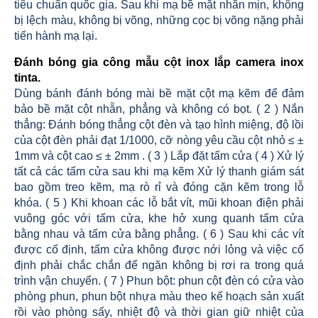
tiêu chuẩn quốc gia. Sau khi mạ bề mặt nhẵn mịn, không
bị lệch màu, không bị võng, những cọc bị võng nặng phải
tiến hành mạ lại.
Đánh bóng gia công mẫu cột inox lắp camera inox
tinta
.
Dùng bánh đánh bóng mài bề mặt cột mạ kẽm để đảm
bảo bề mặt cột nhẵn, phẳng và không có bọt. ( 2 ) Nắn
thẳng: Đánh bóng thẳng cột đèn và tạo hình miệng, độ lồi
của cột đèn phải đạt 1/1000, cỡ nòng yêu cầu cột nhỏ ≤ ±
1mm và cột cao ≤ ± 2mm . ( 3 ) Lắp đặt tấm cửa ( 4 ) Xử lý
tất cả các tấm cửa sau khi mạ kẽm Xử lý thanh giám sát
bao gồm treo kẽm, mạ rò rỉ và đóng cặn kẽm trong lỗ
khóa. ( 5 ) Khi khoan các lỗ bắt vít, mũi khoan điện phải
vuông góc với tấm cửa, khe hở xung quanh tấm cửa
bằng nhau và tấm cửa bằng phẳng. ( 6 ) Sau khi các vít
được cố định, tấm cửa không được nới lỏng và việc cố
định phải chắc chắn để ngăn không bị rơi ra trong quá
trình vận chuyển. ( 7 ) Phun bột: phun cột đèn có cửa vào
phòng phun, phun bột nhựa màu theo kế hoạch sản xuất
rồi vào phòng sấy, nhiệt độ và thời gian giữ nhiệt của