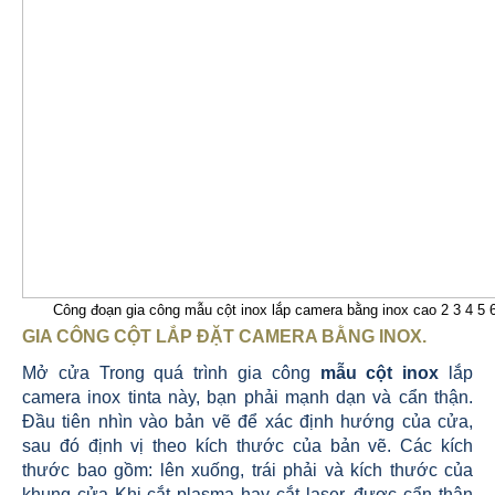
Công đoạn gia công mẫu cột inox lắp camera bằng inox cao 2 3 4 5 
GIA CÔNG CỘT LẮP ĐẶT CAMERA BẰNG INOX
.
Mở cửa Trong quá trình gia công
mẫu cột inox
lắp
camera inox tinta này, bạn phải mạnh dạn và cẩn thận.
Đầu tiên nhìn vào bản vẽ để xác định hướng của cửa,
sau đó định vị theo kích thước của bản vẽ. Các kích
thước bao gồm: lên xuống, trái phải và kích thước của
khung cửa Khi cắt plasma hay cắt laser, được cẩn thận