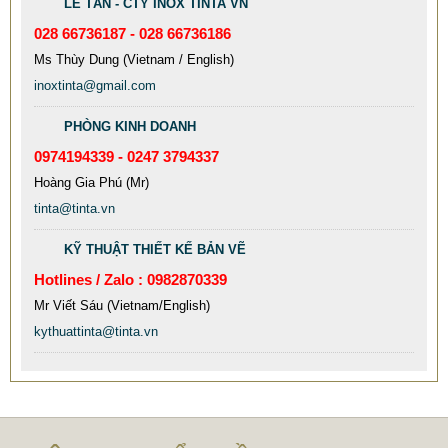
LỄ TÂN - CTY INOX TINTA VN
028 66736187 - 028 66736186
Ms Thùy Dung (Vietnam / English)
inoxtinta@gmail.com
MẪU XE ĐẨY INOX ĐẸP GIÁ RẺ - XE ĐẨY HÀNH LÝ SÂN
PHÒNG KINH DOANH
BAY TẠI TPHCM THƯƠNG HIỆU TINTA
0974194339 - 0247 3794337
9.577.900 VNĐ
9.757.900 VNĐ
Hoàng Gia Phú (Mr)
Mẫu: MAU XE DAY INOX 304 GIA RE
tinta@tinta.vn
KỸ THUẬT THIẾT KẾ BẢN VẼ
Hotlines / Zalo : 0982870339
Mr Viết Sáu (Vietnam/English)
kythuattinta@tinta.vn