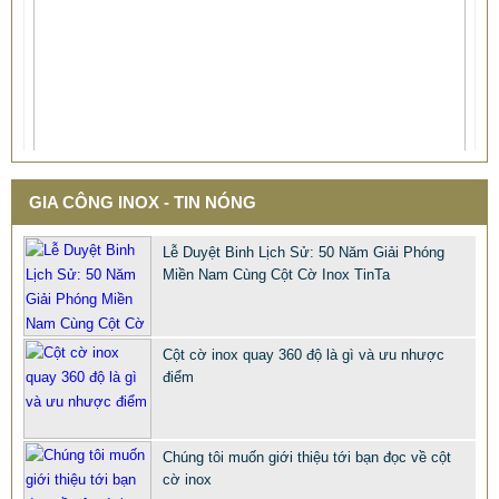
GIA CÔNG INOX - TIN NÓNG
Lễ Duyệt Binh Lịch Sử: 50 Năm Giải Phóng
Miền Nam Cùng Cột Cờ Inox TinTa
Cột cờ inox quay 360 độ là gì và ưu nhược
điểm
QUÀ TẶNG Ý NGHĨA CHO SẾP – ĐỘC LẠ, SANG TRỌNG -
Chúng tôi muốn giới thiệu tới bạn đọc về cột
CỜ ĐỂ BÀN & HỘP BÚT CAO CẤP
cờ inox