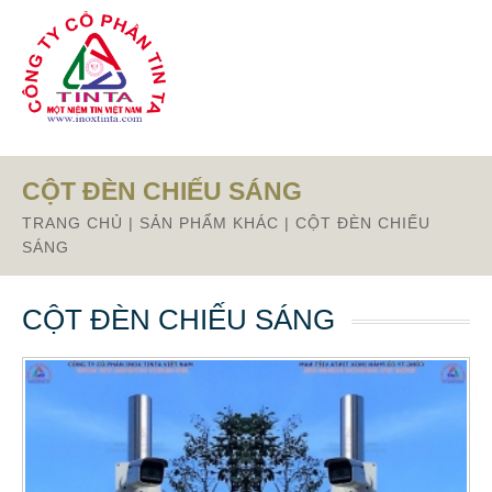
Từ mục này trở xuống là mã nguồn Zalo
CỘT ĐÈN CHIẾU SÁNG
TRANG CHỦ
|
SẢN PHẨM KHÁC
|
CỘT ĐÈN CHIẾU
SÁNG
CỘT ĐÈN CHIẾU SÁNG