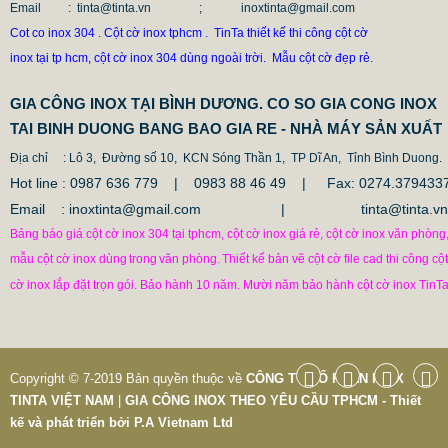
Email
: tinta@tinta.vn ; inoxtinta@gmail.com
Cot co inox 304 . Cột cờ inox tphcm . TinTa thiết kế thi công cột cờ
inox tại tp hcm, cột cờ inox 304 dùng ngoài trời. Mẫu cột cờ đẹp rẻ.
GIA CÔNG INOX TẠI BÌNH DƯƠNG. CO SO GIA CONG INOX
TAI BINH DUONG BANG BAO GIA RE - NHÀ MÁY SẢN XUẤT
Địa chỉ
: Lô 3, Đường số 10, KCN Sóng Thần 1, TP Dĩ An, Tỉnh Bình Duong.
Hot line : 0987 636 779 | 0983 88 46 49 |
Fax: 0274.379433
Email : inoxtinta@gmail.com | tinta@tinta.vn
Bảng báo giá cột cờ inox 304 tại tphcm, cột cờ inox giá rẻ, cột cờ inox văn phòng
mẫu cột cờ inox dùng
trong
văn phòng.
Thiết kế bản vẽ cột cờ file cad thi công cột
cờ inox lắp đặt trọn gói. Bảo hành 10 năm. Mười năm bảo hành cột cờ inox TinTa
Copyright © 7-2019 Bản quyền thuộc về
CÔNG TY CỔ PHẦN INOX
TINTA VIỆT NAM
|
GIA CÔNG INOX THEO YÊU CẦU TPHCM - Thiết
kế và phát triển bởi
P.A Vietnam Ltd
CỘT INOX 304 NÂNG HẠ