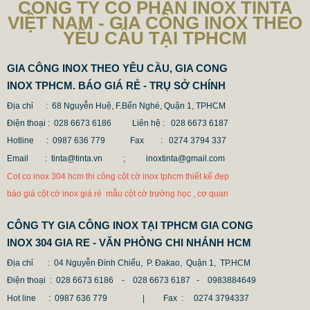
CÔNG TY CỔ PHẦN INOX TINTA
VIỆT NAM - GIA CÔNG INOX THEO
YÊU CẦU TẠI TPHCM
GIA CÔNG INOX THEO YÊU CẦU, GIA CONG
INOX TPHCM. BÁO GIÁ RẺ - TRỤ SỞ CHÍNH
Địa chỉ : 68 Nguyễn Huệ, F.Bến Nghé, Quận 1, TPHCM
Điện thoại : 028 6673 6186
Liên hệ : 028 6673 6187
Hotline : 0987 636 779 Fax
: 0274 3794 337
Email : tinta@tinta.vn ;
inoxtinta@gmail.com
Cot co inox 304 hcm thi công cột cờ inox tphcm thiết kế đẹp
báo giá cột cờ inox giá rẻ mẫu cột cờ trường học , cơ quan
MẪU CỘT CỜ INOX ĐẸP GIÁ RẺ
2.896.700 VNĐ
2.986.700 VNĐ
CÔNG TY GIA CÔNG INOX TẠI TPHCM GIA CONG
INOX 304 GIA RE - VĂN PHÒNG CHI NHÁNH HCM
Mẫu: MAU COT CO INOX 304
Địa chỉ
: 04 Nguyễn Đình Chiểu, P. Đakao, Quận 1, TP.HCM
Điện thoại
: 028 6673 6186 - 028 6673 6187 -
0983884649
Hot line
: 0987 636 779 | Fax :
0274 3794337