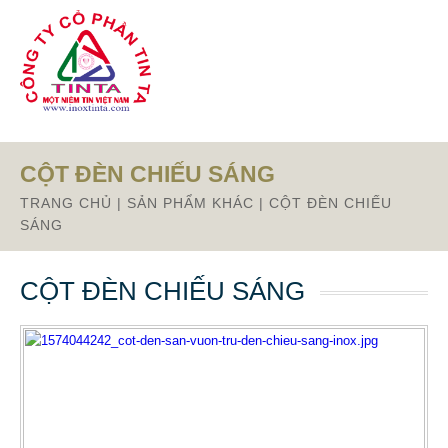
Từ mục này trở xuống là mã nguồn Zalo
CỘT ĐÈN CHIẾU SÁNG
TRANG CHỦ
|
SẢN PHẨM KHÁC
|
CỘT ĐÈN CHIẾU
SÁNG
CỘT ĐÈN CHIẾU SÁNG