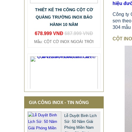
QUẢNG TRƯỜNG INOX BẢO
hiệu đư
HÀNH 10 NĂM
Công ty 
678.999 VNĐ
687.999 VNĐ
sơn theo
304 mẫu c
Mẫu: CỘT CỜ INOX NGOÀI TRỜI
CỘT INO
GIA CÔNG INOX - TIN NÓNG
Lễ Duyệt Binh Lịch
Sử: 50 Năm Giải
Phóng Miền Nam