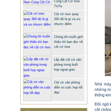
Cùng Cột Cờ Inox
TinTa
Cột cờ inox quay
360 độ là gì và ưu
nhược điểm
Chúng tôi muốn giới
thiệu tới bạn đọc về
cột cờ inox
QUÀ TẶNG Ý NGHĨA CHO SẾP –
Lắp đặt cột cờ văn
ĐỘC LẠ, SANG TRỌNG - CỜ ĐỂ
phòng trong buổi
BÀN & HỘP BÚT CAO CẤP
họp ngoại giao
2.968.680 VNĐ
2.986.860 VNĐ
Mẫu: QUA TANG Y NGHIA CHO SEP
Cột cờ văn phòng
Nhà máy 
diễn ra cuộc họp tốt
những m
đẹp
thống kim
Đội ngũ k
cột chống