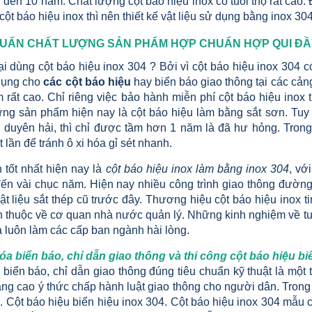
đến 10 năm. Chất lượng cột báo hiệu inox có tuổi thọ rất cao. 
ột báo hiệu inox thì nên thiết kế vật liệu sử dụng bằng inox 304
HUẨN CHẤT LƯỢNG SẢN PHẨM HỢP CHUẨN HỢP QUI ĐẦY
ại dùng cột báo hiệu inox 304 ? Bởi vì cột báo hiệu inox 304 có
dụng cho
các cột báo hiệu
hay biển báo giao thông tại các cản
rất cao. Chỉ riêng việc bảo hành miễn phí cột báo hiệu inox t
ững sản phẩm hiện nay là cột báo hiệu làm bằng sắt sơn. Tuy
n duyên hải, thì chỉ được tầm hơn 1 năm là đã hư hỏng. Tron
 lần để tránh ô xi hóa gỉ sét nhanh.
 tốt nhất hiện nay là
cột báo hiệu inox làm bằng inox 304
, vớ
 đến vài chục năm. Hiện nay nhiều công trình giao thông đườn
ật liệu sắt thép cũ trước đây. Thương hiệu cột báo hiệu inox t
h thuộc về cơ quan nhà nước quản lý. Những kinh nghiệm về tư 
a luôn làm các cấp ban ngành hài lòng.
a biển báo, chỉ dẫn giao thông và thi công cột báo hiệu bi
 biển báo, chỉ dẫn giao thông đúng tiêu chuẩn kỹ thuật là một
ng cao ý thức chấp hành luật giao thông cho người dân. Tron
. Cột báo hiệu biển hiệu inox 304. Cột báo hiệu inox 304 mẫu 