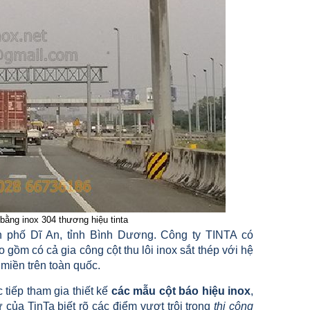
 bằng inox 304 thương hiệu tinta
 phố Dĩ An, tỉnh Bình Dương. Công ty TINTA có
o gồm có cả gia công cột thu lôi inox sắt thép với hệ
 miền trên toàn quốc.
 tiếp tham gia thiết kế
các mẫu cột báo hiệu inox
,
ư của TinTa biết rõ các điểm vượt trội trong
thi công