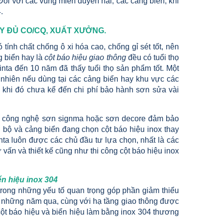
Đối với các vùng miền duyên hải, các cảng biển, khi
.
 ĐỦ CO/CQ, XUẤT XƯỞNG.
 tính chất chống ô xi hóa cao, chống gỉ sét tốt, nên
g biển hay là
cột báo hiệu giao thông
đều có tuổi thọ
inta đến 10 năm đã thấy tuổi thọ sản phẩm tốt. Một
 nhiên nếu dùng tại các cảng biển hay khu vực các
g khi đó chưa kể đến chi phí bảo hành sơn sửa vài
i công nghệ sơn signma hoặc sơn decore đảm bảo
g bộ và cảng biển đang chọn cột báo hiệu inox thay
inta luôn được các chủ đầu tư lựa chọn, nhất là các
vấn và thiết kế cũng như thi công cột báo hiệu inox
ển hiệu inox 304
 trong những yếu tố quan trọng góp phần giảm thiểu
g những năm qua, cùng với hạ tầng giao thông được
cột báo hiệu và biển hiệu làm bằng inox 304 thương