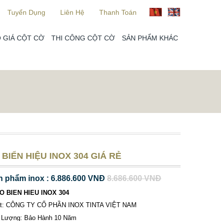
Tuyển Dụng
Liên Hệ
Thanh Toán
 GIÁ CỘT CỜ
THI CÔNG CỘT CỜ
SẢN PHẨM KHÁC
BIỂN HIỆU INOX 304 GIÁ RẺ
n phẩm inox : 6.886.600 VNĐ
8.686.600 VNĐ
O BIEN HIEU INOX 304
ất: CÔNG TY CỔ PHẦN INOX TINTA VIỆT NAM
 Lượng: Bảo Hành 10 Năm