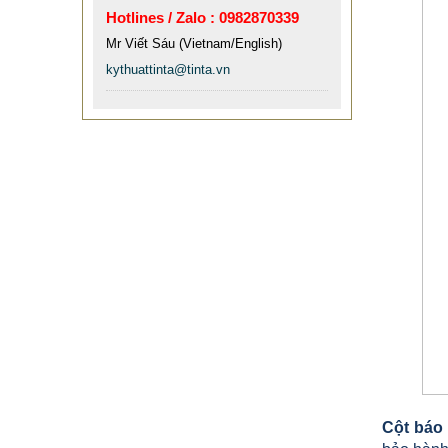
MẪU XE ĐẨY INOX ĐẸP GIÁ RẺ -
Hotlines / Zalo : 0982870339
XE ĐẨY HÀNH LÝ SÂN BAY TẠI
Mr Viết Sáu (Vietnam/English)
TPHCM THƯƠNG HIỆU TINTA
kythuattinta@tinta.vn
9.577.900 VNĐ
9.757.900 VNĐ
Mẫu: MAU XE DAY INOX 304 GIA RE
Cột báo 