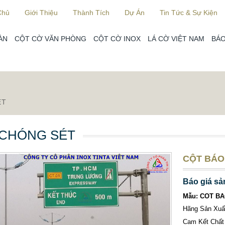
Chủ
Giới Thiệu
Thành Tích
Dự Án
Tin Tức & Sự Kiện
ÀN
CỘT CỜ VĂN PHÒNG
CỘT CỜ INOX
LÁ CỜ VIỆT NAM
BÁO
ÉT
 CHÓNG SÉT
CỘT BÁO 
Báo giá sả
Mẫu: COT BA
Hãng Sản Xu
Cam Kết Chất