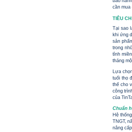
bảo hành 
cần mua c
TIÊU C
Tại sao l
khi ứng 
sản phẩm 
trong nh
tỉnh miề
tháng một
MẪU CỘT CỜ INOX ĐẸP GIÁ RẺ
Lựa chọn
2.896.700 VNĐ
2.986.700 VNĐ
tuổi thọ
thế cho v
Mẫu: MAU COT CO INOX 304
công trìn
của TinT
Chuẩn hó
Hệ thống
TNGT, nâ
nâng cấp