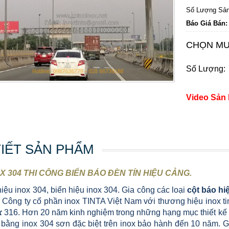
Số Lượng Sản
Báo Giá Bán:
CHỌN MU
Số Lượng:
Video Sản
TIẾT SẢN PHẨM
X 304 THI CÔNG BIỂN BÁO ĐÈN TÍN HIỆU CẢNG
.
iệu inox 304, biển hiệu inox 304. Gia công các loại
cột báo hi
. Công ty cổ phần inox TINTA Việt Nam với thương hiệu inox t
x
316. Hơn 20 năm kinh nghiệm trong những hạng mục thiết kế
bằng inox 304 sơn đặc biệt trên inox bảo hành đến 10 năm. 