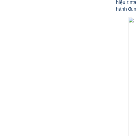
hiệu tin
hành đúng
CỘT INOX 304 NÂNG HẠ
685.700 VNĐ
865.700 VNĐ