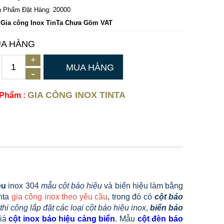
 Phẩm Đặt Hàng: 20000
 Gia công Inox TinTa Chưa Gồm VAT
A HÀNG
MUA HÀNG
GIA CÔNG INOX TINTA
 Phẩm :
ệu
inox 304
mẫu cột báo hiệu
và biển hiệu làm bằng
inta
gia công inox theo yêu cầu
, trong đó có
cột báo
thi công lắp đặt các loại cột báo hiệu inox
,
biển báo
Giá
cột inox báo hiệu cảng biển
. Mẫu
cột đèn báo