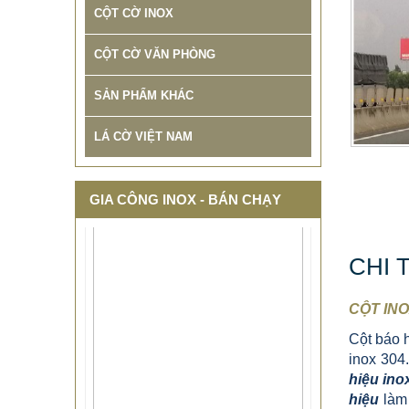
CỘT CỜ INOX
CỘT CỜ VĂN PHÒNG
SẢN PHẨM KHÁC
LÁ CỜ VIỆT NAM
GIA CÔNG INOX - BÁN CHẠY
CHI 
CỘT INO
Cột báo h
inox 304
hiệu ino
THIẾT KẾ THI CÔNG CỘT CỜ
hiệu
làm 