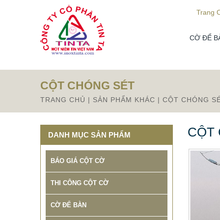
Từ mục này trở xuống là mã nguồn Zalo
Trang 
CỜ ĐỂ B
CỘT CHÓNG SÉT
TRANG CHỦ
|
SẢN PHẨM KHÁC
|
CỘT CHÓNG S
CỘT
DANH MỤC SẢN PHẨM
BÁO GIÁ CỘT CỜ
THI CÔNG CỘT CỜ
CỜ ĐỂ BÀN