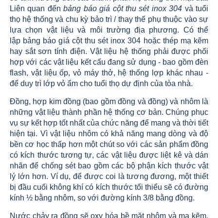
Liên quan đến
bảng báo giá cột thu sét inox 304
và tuổi
thọ hệ thống và chu kỳ bảo trì / thay thế phụ thuộc vào sự
lựa chọn vật liệu và môi trường địa phương. Có thể
lập bảng báo giá cột thu sét inox 304 hoặc thép mạ kẽm
hay sắt sơn tính điện. Vật liệu hệ thống phải được phối
hợp với các vật liệu kết cấu đang sử dụng - bao gồm đèn
flash, vật liệu ốp, vỏ máy thở, hệ thống lợp khác nhau -
để duy trì lớp vỏ ẩm cho tuổi thọ dự định của tòa nhà.
Đồng, hợp kim đồng (bao gồm đồng và đồng) và nhôm là
những vật liệu thành phần hệ thống cơ bản. Chúng phục
vụ sự kết hợp tốt nhất của chức năng để mang và thời tiết
hiện tại. Vì vật liệu nhôm có khả năng mang dòng và độ
bền cơ học thấp hơn một chút so với các sản phẩm đồng
có kích thước tương tự, các vật liệu được liệt kê và dán
nhãn để chống sét bao gồm các bộ phận kích thước vật
lý lớn hơn. Ví dụ, để được coi là tương đương, một thiết
bị đầu cuối không khí có kích thước tối thiểu sẽ có đường
kính ½ bằng nhôm, so với đường kính 3/8 bằng đồng.
Nước chảy ra đồng sẽ oxy hóa bề mặt nhôm và mạ kẽm,