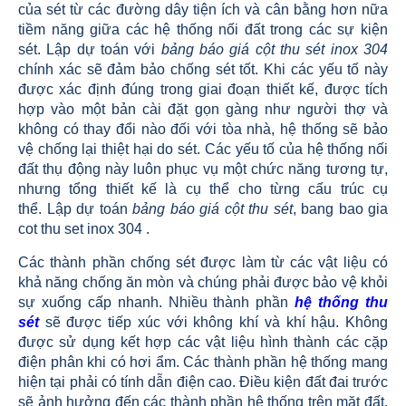
của sét từ các đường dây tiện ích và cân bằng hơn nữa
tiềm năng giữa các hệ thống nối đất trong các sự kiện
sét. Lập dự toán với
bảng báo giá cột thu sét inox 304
chính xác sẽ đảm bảo chống sét tốt. Khi các yếu tố này
được xác định đúng trong giai đoạn thiết kế, được tích
hợp vào một bản cài đặt gọn gàng như người thợ và
không có thay đổi nào đối với tòa nhà, hệ thống sẽ bảo
vệ chống lại thiệt hại do sét. Các yếu tố của hệ thống nối
đất thụ động này luôn phục vụ một chức năng tương tự,
nhưng tổng thiết kế là cụ thể cho từng cấu trúc cụ
thể. Lập dự toán
b
ảng báo giá cột thu sét
,
bang bao gia
cot thu set inox 304
.
Các thành phần chống sét được làm từ các vật liệu có
khả năng chống ăn mòn và chúng phải được bảo vệ khỏi
sự xuống cấp nhanh. Nhiều thành phần
hệ thống thu
sét
sẽ được tiếp xúc với không khí và khí hậu. Không
được sử dụng kết hợp các vật liệu hình thành các cặp
điện phân khi có hơi ẩm. Các thành phần hệ thống mang
hiện tại phải có tính dẫn điện cao. Điều kiện đất đai trước
sẽ ảnh hưởng đến các thành phần hệ thống trên mặt đất.