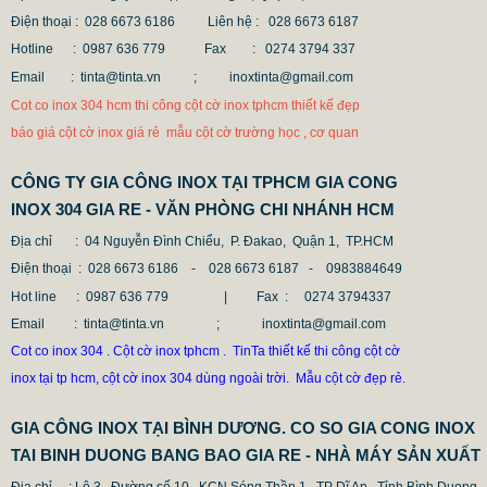
Điện thoại : 028 6673 6186
Liên hệ : 028 6673 6187
Hotline : 0987 636 779 Fax
: 0274 3794 337
Email : tinta@tinta.vn ;
inoxtinta@gmail.com
MẪU CỘT CỜ INOX ĐẸP GIÁ RẺ
Cot co inox 304 hcm thi công cột cờ inox tphcm thiết kế đẹp
2.896.700 VNĐ
2.986.700 VNĐ
báo giá cột cờ inox giá rẻ mẫu cột cờ trường học , cơ quan
Mẫu: MAU COT CO INOX 304
CÔNG TY GIA CÔNG INOX TẠI TPHCM GIA CONG
INOX 304 GIA RE - VĂN PHÒNG CHI NHÁNH HCM
Địa chỉ
: 04 Nguyễn Đình Chiểu, P. Đakao, Quận 1, TP.HCM
Điện thoại
: 028 6673 6186 - 028 6673 6187 -
0983884649
Hot line
: 0987 636 779 | Fax :
0274 3794337
Email
: tinta@tinta.vn ; inoxtinta@gmail.com
Cot co inox 304 . Cột cờ inox tphcm . TinTa thiết kế thi công cột cờ
inox tại tp hcm, cột cờ inox 304 dùng ngoài trời. Mẫu cột cờ đẹp rẻ.
GIA CÔNG INOX TẠI BÌNH DƯƠNG. CO SO GIA CONG INOX
TAI BINH DUONG BANG BAO GIA RE - NHÀ MÁY SẢN XUẤT
Địa chỉ
: Lô 3, Đường số 10, KCN Sóng Thần 1, TP Dĩ An, Tỉnh Bình Duong.