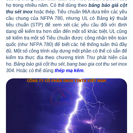
họ trong nhiều năm. Có thể dùng theo
b
ảng báo giá cột
thu sét inox
hoặc thép. Tiêu chuẩn 96A dựa trên các yêu
cầu chung của NFPA 780, nhưng UL có Bảng kỹ thuật
tiêu chuẩn (STP) để xem xét các yêu cầu đối với định
dạng dễ kiểm tra hơn dẫn đến một số khác biệt. UL cũng
sẽ kiểm tra một số Tiêu chuẩn được công nhận trên toàn
quốc (như NFPA 780) để biết các hệ thống tuân thủ đầy
đủ. Một số công trình xây dựng một phần có thể có sẵn để
kiểm tra thực địa theo chương trình Thư phát hiện của
họ.
B
ảng báo giá cột thu sét
,
bang bao gia cot thu set inox
304
. Hoặc có thể dùng
thép mạ kẽm
.