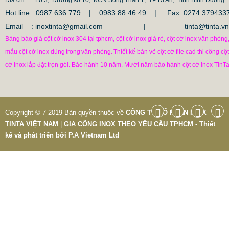
Hot line : 0987 636 779 | 0983 88 46 49 |
Fax: 0274.379433
Email : inoxtinta@gmail.com | tinta@tinta.vn
Bảng báo giá cột cờ inox 304 tại tphcm, cột cờ inox giá rẻ, cột cờ inox văn phòng
mẫu cột cờ inox dùng
trong
văn phòng.
Thiết kế bản vẽ cột cờ file cad thi công cột
cờ inox lắp đặt trọn gói. Bảo hành 10 năm. Mười năm bảo hành cột cờ inox TinTa
CỘT INOX 304 NÂNG HẠ
Copyright © 7-2019 Bản quyền thuộc về
CÔNG TY CỔ PHẦN INOX
TINTA VIỆT NAM
|
GIA CÔNG INOX THEO YÊU CẦU TPHCM - Thiết
685.700 VNĐ
865.700 VNĐ
kế và phát triển bởi
P.A Vietnam Ltd
Mẫu: COT INOX 304 SUS