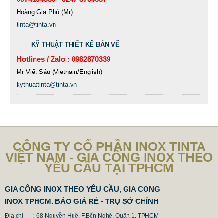
Hoàng Gia Phú (Mr)
tinta@tinta.vn
KỸ THUẬT THIẾT KẾ BẢN VẼ
Hotlines / Zalo : 0982870339
Mr Viết Sáu (Vietnam/English)
kythuattinta@tinta.vn
CÔNG TY CỔ PHẦN INOX TINTA
VIỆT NAM - GIA CÔNG INOX THEO
YÊU CẦU TẠI TPHCM
GIA CÔNG INOX THEO YÊU CẦU, GIA CONG
INOX TPHCM. BÁO GIÁ RẺ - TRỤ SỞ CHÍNH
Địa chỉ : 68 Nguyễn Huệ, F.Bến Nghé, Quận 1, TPHCM