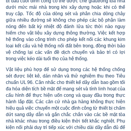
bị đầu cuối đình công có thể được che giấutrong tòa nhà
dưới mức mái nhà trong khi xây dựng hoặc khi có thể
truy cập. Tốc độ của dòng sét và phân chia dòng chảy
giữa nhiều đường sẽ không cho phép các bộ phận làm
nóng đến bất kỳ nhiệt độ đánh lửa tức thời nào nguy
hiểm cho vật liệu xây dựng thông thường. Việc kết hợp
hệ thống vào công trình cho phép kết nối các khung kim
loại kết cấu và hệ thống nối đất bên trong, đồng thời bảo
vệ chống lại các vấn đề dịch chuyển và bảo trì có lợi
trong việc kéo dài tuổi thọ của hệ thống.
Vật liệu phù hợp để sử dụng trong các hệ thống chống
sét được liệt kê, dán nhãn và thử nghiệm thu theo Tiêu
chuẩn UL 96. Cân nhắc cho thiết kế dây dẫn bao gồm tối
đa hóa diện tích bề mặt để mang sét và tính linh hoạt của
cấu hình để thực hiện uốn cong và quay đầu trong thực
hành lắp đặt. Các căn cứ nhà ga hàng không thực hiện
hiệu quả việc chuyển một cuộc đình công từ thiết bị chấm
dứt sang dây dẫn và gắn chắc chắn vào các bề mặt tòa
nhà khác nhau trong điều kiện thời tiết khắc nghiệt. Phụ
kiện nối phải duy trì tiếp xúc với chiều dài dây dẫn đủ để