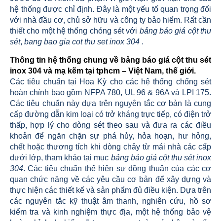
hệ thống được chỉ định. Đây là một yếu tố quan trọng đối
với nhà đầu cơ, chủ sở hữu và công ty bảo hiểm. Rất cần
thiết cho một hệ thống chóng sét với
b
ảng báo giá cột thu
sét
,
bang bao gia cot thu set inox 304
.
Thông tin hệ thống chung về bảng báo giá cột thu sét
inox 304 và mạ kẽm tại tphcm – Việt Nam, thế giới.
Các tiêu chuẩn tại Hoa Kỳ cho các hệ thống chống sét
hoàn chỉnh bao gồm NFPA 780, UL 96 & 96A và LPI 175.
Các tiêu chuẩn này dựa trên nguyên tắc cơ bản là cung
cấp đường dẫn kim loại có trở kháng trực tiếp, có điện trở
thấp, hợp lý cho dòng sét theo sau và đưa ra các điều
khoản để ngăn chặn sự phá hủy, hỏa hoạn, hư hỏng,
chết hoặc thương tích khi dòng chảy từ mái nhà các cấp
dưới lớp, tham khảo tại mục
bảng báo giá cột thu sét inox
304
. Các tiêu chuẩn thể hiện sự đồng thuận của các cơ
quan chức năng về các yêu cầu cơ bản để xây dựng và
thực hiện các thiết kế và sản phẩm đủ điều kiện. Dựa trên
các nguyên tắc kỹ thuật âm thanh, nghiên cứu, hồ sơ
kiểm tra và kinh nghiệm thực địa, một hệ thống bảo vệ