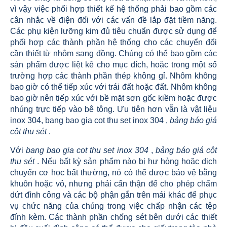
vì vậy việc phối hợp thiết kế hệ thống phải bao gồm các
cân nhắc về điện đối với các vấn đề lắp đặt tiềm năng.
Các phụ kiện lưỡng kim đủ tiêu chuẩn được sử dụng để
phối hợp các thành phần hệ thống cho các chuyển đổi
cần thiết từ nhôm sang đồng. Chúng có thể bao gồm các
sản phẩm được liệt kê cho mục đích, hoặc trong một số
trường hợp các thành phần thép không gỉ. Nhôm không
bao giờ có thể tiếp xúc với trái đất hoặc đất. Nhôm không
bao giờ nên tiếp xúc với bề mặt sơn gốc kiềm hoặc được
nhúng trực tiếp vào bê tông. Ưu tiên hơn vẫn là vật liệu
inox 304,
bang bao gia cot thu set inox 304
,
b
ảng báo giá
cột thu sét
.
Với
bang bao gia cot thu set inox 304
,
b
ảng báo giá cột
thu sét
. Nếu bất kỳ sản phẩm nào bị hư hỏng hoặc dịch
chuyển cơ học bất thường, nó có thể được bảo vệ bằng
khuôn hoặc vỏ, nhưng phải cẩn thận để cho phép chấm
dứt đình công và các bộ phận gắn trên mái khác để phục
vụ chức năng của chúng trong việc chấp nhận các tệp
đính kèm. Các thành phần chống sét bên dưới các thiết