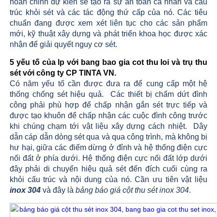
hoàn chỉnh dự kiến ​​sẽ tạo ra sự an toàn cá nhân và cấu
trúc khỏi sét và các tác động thứ cấp của nó. Các tiêu
chuẩn đang được xem xét liên tục cho các sản phẩm
mới, kỹ thuật xây dựng và phát triển khoa học được xác
nhận để giải quyết nguy cơ sét.
5 yếu tố của lp với bang bao gia cot thu loi và trụ thu
sét với công ty CP TINTA VN.
Có năm yếu tố cần được đưa ra để cung cấp một hệ
thống chống sét hiệu quả. Các thiết bị chấm dứt đình
công phải phù hợp để chấp nhận gắn sét trực tiếp và
được tạo khuôn để chấp nhận các cuộc đình công trước
khi chúng chạm tới vật liệu xây dựng cách nhiệt. Dây
dẫn cáp dẫn dòng sét qua và qua công trình, mà không bị
hư hại, giữa các điểm dừng ở đỉnh và hệ thống điện cực
nối đất ở phía dưới. Hệ thống điện cực nối đất lớp dưới
đây phải di chuyển hiệu quả sét đến đích cuối cùng ra
khỏi cấu trúc và nội dung của nó. Cần ưu tiên vật liệu
inox 304
và đây là
bảng báo giá cột thu sét inox 304
.