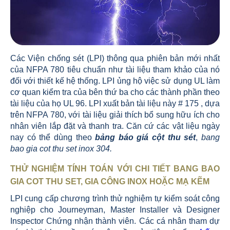
Các Viện chống sét (LPI) thông qua phiên bản mới nhất
của NFPA 780 tiêu chuẩn như tài liệu tham khảo của nó
đối với thiết kế hệ thống. LPI ủng hộ việc sử dụng UL làm
cơ quan kiểm tra của bên thứ ba cho các thành phần theo
tài liệu của họ UL 96. LPI xuất bản tài liệu này # 175 , dựa
trên NFPA 780, với tài liệu giải thích bổ sung hữu ích cho
nhân viên lắp đặt và thanh tra. Căn cứ các vật liệu ngày
nay có thể dùng theo
b
ảng báo giá cột thu sét
,
bang
bao gia cot thu set inox 304.
THỬ NGHIỆM TÍNH TOÁN VỚI CHI TIẾT BANG BAO
GIA COT THU SET, GIA CÔNG INOX HOẶC MẠ KẼM
LPI cung cấp chương trình thử nghiệm tự kiểm soát công
nghiệp cho Journeyman, Master Installer và Designer
Inspector Chứng nhận thành viên. Các cá nhân tham dự