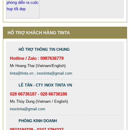
HỖ TRỢ KHÁCH HÀNG TINTA
HỖ TRỢ THÔNG TIN CHUNG
Hotline / Zalo : 0987636779
Mr Hoang Thai (Vietnam/English)
tinta@tinta.vn ; inoxtinta@gmail.com
LỄ TÂN - CTY INOX TINTA VN
028 66736187 - 028 66736186
Ms Thùy Dung (Vietnam / English)
MẪU XE ĐẨY INOX ĐẸP GIÁ RẺ - XE ĐẨY HÀNH LÝ SÂN
inoxtinta@gmail.com
BAY TẠI TPHCM THƯƠNG HIỆU TINTA
9.577.900 VNĐ
9.757.900 VNĐ
PHÒNG KINH DOANH
Mẫu: MAU XE DAY INOX 304 GIA RE
0974194339 - 0247 3794337