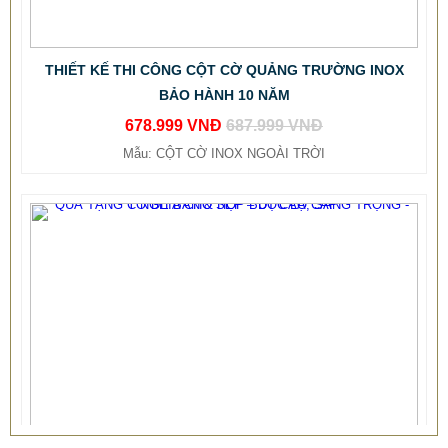
THIẾT KẾ THI CÔNG CỘT CỜ QUẢNG TRƯỜNG INOX
BẢO HÀNH 10 NĂM
678.999 VNĐ
687.999 VNĐ
Mẫu: CỘT CỜ INOX NGOÀI TRỜI