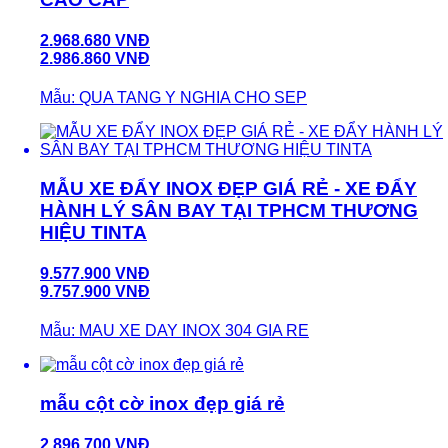
2.968.680 VNĐ
2.986.860 VNĐ
Mẫu: QUA TANG Y NGHIA CHO SEP
MẪU XE ĐẨY INOX ĐẸP GIÁ RẺ - XE ĐẨY
HÀNH LÝ SÂN BAY TẠI TPHCM THƯƠNG
HIỆU TINTA
9.577.900 VNĐ
9.757.900 VNĐ
Mẫu: MAU XE DAY INOX 304 GIA RE
mẫu cột cờ inox đẹp giá rẻ
2.896.700 VNĐ