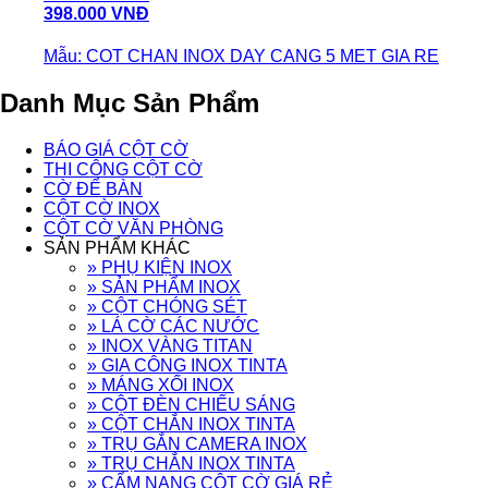
398.000 VNĐ
Mẫu: COT CHAN INOX DAY CANG 5 MET GIA RE
Danh Mục Sản Phẩm
BÁO GIÁ CỘT CỜ
THI CÔNG CỘT CỜ
CỜ ĐỂ BÀN
CỘT CỜ INOX
CỘT CỜ VĂN PHÒNG
SẢN PHẨM KHÁC
» PHỤ KIỆN INOX
» SẢN PHẨM INOX
» CỘT CHÓNG SÉT
» LÁ CỜ CÁC NƯỚC
» INOX VÀNG TITAN
» GIA CÔNG INOX TINTA
» MÁNG XỐI INOX
» CỘT ĐÈN CHIẾU SÁNG
» CỘT CHẮN INOX TINTA
» TRỤ GẮN CAMERA INOX
» TRỤ CHẮN INOX TINTA
» CẨM NANG CỘT CỜ GIÁ RẺ