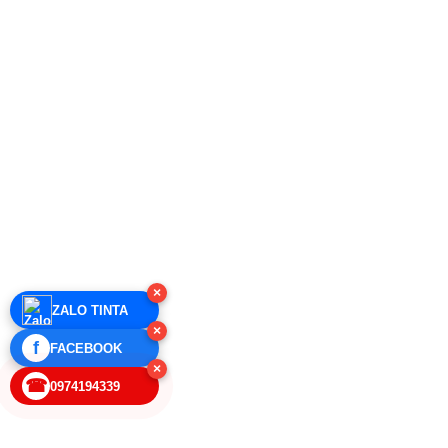
×
ZALO TINTA
×
f
FACEBOOK
×
☎
0974194339