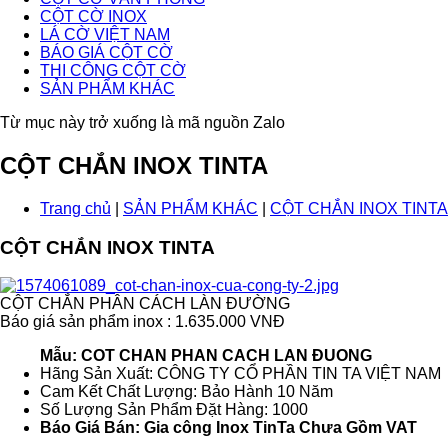
CỘT CỜ INOX
LÁ CỜ VIỆT NAM
BÁO GIÁ CỘT CỜ
THI CÔNG CỘT CỜ
SẢN PHẨM KHÁC
Từ mục này trở xuống là mã nguồn Zalo
CỘT CHẮN INOX TINTA
Trang chủ
|
SẢN PHẨM KHÁC
|
CỘT CHẮN INOX TINTA
CỘT CHẮN INOX TINTA
CỘT CHẮN PHÂN CÁCH LÀN ĐƯỜNG
Báo giá sản phẩm inox : 1.635.000 VNĐ
Mẫu: COT CHAN PHAN CACH LAN ĐUONG
Hãng Sản Xuất: CÔNG TY CỔ PHẦN TIN TA VIỆT NAM
Cam Kết Chất Lượng: Bảo Hành 10 Năm
Số Lượng Sản Phẩm Đặt Hàng: 1000
Báo Giá Bán: Gia công Inox TinTa Chưa Gồm VAT