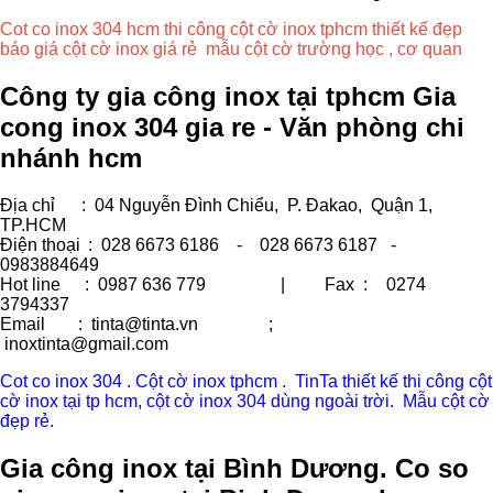
Cot co inox 304 hcm thi công cột cờ inox tphcm thiết kế đẹp
báo giá cột cờ inox giá rẻ mẫu cột cờ trường học , cơ quan
Công ty gia công inox tại tphcm Gia
cong inox 304 gia re - Văn phòng chi
nhánh hcm
Địa chỉ
: 04 Nguyễn Đình Chiểu, P. Đakao, Quận 1,
TP.HCM
Điện thoại
: 028 6673 6186 - 028 6673 6187 -
0983884649
Hot line
: 0987 636 779 | Fax :
0274
3794337
Email
: tinta@tinta.vn ;
inoxtinta@gmail.com
Cot co inox 304 . Cột cờ inox tphcm . TinTa thiết kế thi công cột
cờ inox tại tp hcm, cột cờ inox 304 dùng ngoài trời. Mẫu cột cờ
đẹp rẻ.
Gia công inox tại Bình Dương. Co so