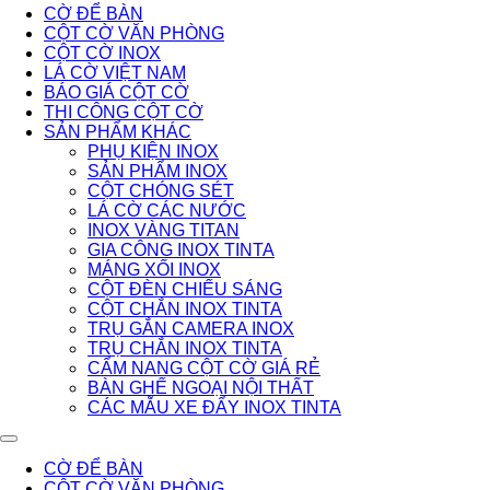
CỜ ĐỂ BÀN
CỘT CỜ VĂN PHÒNG
CỘT CỜ INOX
LÁ CỜ VIỆT NAM
BÁO GIÁ CỘT CỜ
THI CÔNG CỘT CỜ
SẢN PHẨM KHÁC
PHỤ KIỆN INOX
SẢN PHẨM INOX
CỘT CHÓNG SÉT
LÁ CỜ CÁC NƯỚC
INOX VÀNG TITAN
GIA CÔNG INOX TINTA
MÁNG XỐI INOX
CỘT ĐÈN CHIẾU SÁNG
CỘT CHẮN INOX TINTA
TRỤ GẮN CAMERA INOX
TRỤ CHẮN INOX TINTA
CẨM NANG CỘT CỜ GIÁ RẺ
BÀN GHẾ NGOẠI NỘI THẤT
CÁC MẪU XE ĐẨY INOX TINTA
CỜ ĐỂ BÀN
CỘT CỜ VĂN PHÒNG