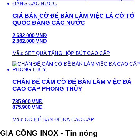
GIÁ BÁN CỜ ĐỂ BÀN LÀM VIỆC LÁ CỜ TỔ
QUỐC ĐẢNG CÁC NƯỚC
2.682.000 VNĐ
2.862.000 VNĐ
Mẫu: SET QUÀ TẶNG HỘP BÚT CAO CẤP
CHÂN ĐẾ CẮM CỜ ĐỂ BÀN LÀM VIỆC ĐÁ
CAO CẤP PHONG THỦY
785.900 VNĐ
875.900 VNĐ
Mẫu: CỜ ĐỂ BÀN ĐẾ ĐÁ CAO CẤP
GIA CÔNG INOX - Tin nóng