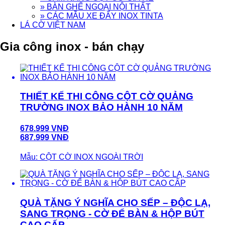
» BÀN GHẾ NGOẠI NỘI THẤT
» CÁC MẪU XE ĐẨY INOX TINTA
LÁ CỜ VIỆT NAM
Gia công inox - bán chạy
THIẾT KẾ THI CÔNG CỘT CỜ QUẢNG
TRƯỜNG INOX BẢO HÀNH 10 NĂM
678.999 VNĐ
687.999 VNĐ
Mẫu: CỘT CỜ INOX NGOÀI TRỜI
QUÀ TẶNG Ý NGHĨA CHO SẾP – ĐỘC LẠ,
SANG TRỌNG - CỜ ĐỂ BÀN & HỘP BÚT
CAO CẤP