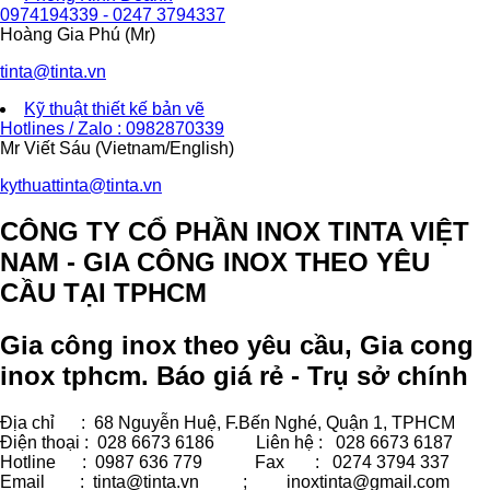
0974194339 - 0247 3794337
Hoàng Gia Phú (Mr)
tinta@tinta.vn
Kỹ thuật thiết kế bản vẽ
Hotlines / Zalo : 0982870339
Mr Viết Sáu (Vietnam/English)
kythuattinta@tinta.vn
CÔNG TY CỔ PHẦN INOX TINTA VIỆT
NAM - GIA CÔNG INOX THEO YÊU
CẦU TẠI TPHCM
Gia công inox theo yêu cầu, Gia cong
inox tphcm. Báo giá rẻ - Trụ sở chính
Địa chỉ : 68 Nguyễn Huệ, F.Bến Nghé, Quận 1, TPHCM
Điện thoại : 028 6673 6186
Liên hệ : 028 6673 6187
Hotline : 0987 636 779 Fax
: 0274 3794 337
Email : tinta@tinta.vn ;
inoxtinta@gmail.com