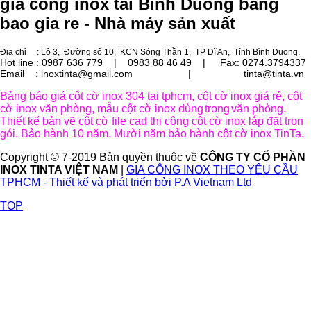
gia cong inox tai Binh Duong bang
bao gia re - Nhà máy sản xuất
Địa chỉ
: Lô 3, Đường số 10, KCN Sóng Thần 1, TP Dĩ An, Tỉnh Bình Duong.
Hot line : 0987 636 779 | 0983 88 46 49 |
Fax: 0274.3794337
Email : inoxtinta@gmail.com | tinta@tinta.vn
Bảng báo giá cột cờ inox 304 tại tphcm, cột cờ inox giá rẻ, cột
cờ inox văn phòng, mẫu cột cờ inox dùng
trong
văn phòng.
Thiết kế bản vẽ cột cờ file cad thi công cột cờ inox lắp đặt trọn
gói. Bảo hành 10 năm. Mười năm bảo hành cột cờ inox TinTa.
Copyright © 7-2019 Bản quyền thuộc về
CÔNG TY CỔ PHẦN
INOX TINTA VIỆT NAM
|
GIA CÔNG INOX THEO YÊU CẦU
TPHCM - Thiết kế và phát triển bởi
P.A Vietnam Ltd
TOP