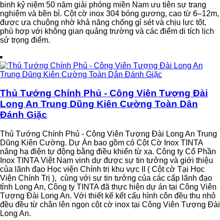
binh kỷ niệm 50 năm giải phóng miền Nam ưu tiên sự trang
nghiêm và bền bỉ. Cột cờ inox 304 bóng gương, cao từ 6–12m,
được ưa chuộng nhờ khả năng chống gỉ sét và chịu lực tốt,
phù hợp với không gian quảng trường và các điểm di tích lịch
sử trọng điểm.
Thủ Tướng Chính Phủ - Công Viên Tượng Đài
Long An Trung Dũng Kiên Cường Toàn Dân
Đánh Giặc
Thủ Tướng Chính Phủ - Công Viên Tượng Đài Long An Trung
Dũng Kiên Cường. Dự Án bao gồm có Cột Cờ Inox TINTA
nâng hạ điện tự động bằng điều khiển từ xa. Công ty Cổ Phần
Inox TINTA Việt Nam vinh dự được sự tin tưởng và giới thiệu
của lãnh đạo Học viện Chính trị khu vực II ( Cột cờ Tại Học
Viện Chính Trị ), cùng với sự tin tưởng của các cấp lãnh đạo
tỉnh Long An, Công ty TINTA đã thực hiện dự án tại Công Viên
Tượng Đài Long An. Với thiết kế kết cấu hình côn đều thu nhỏ
đều đều từ chân lên ngọn cột cờ inox tại Công Viên Tượng Đài
Long An.