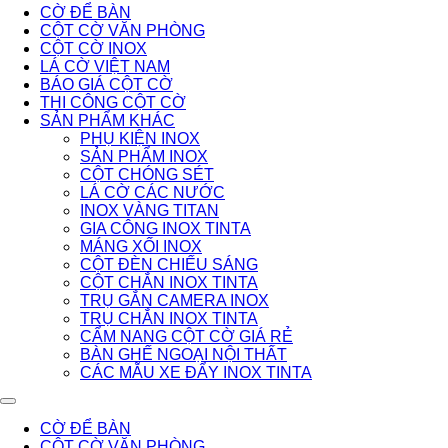
CỜ ĐỂ BÀN
CỘT CỜ VĂN PHÒNG
CỘT CỜ INOX
LÁ CỜ VIỆT NAM
BÁO GIÁ CỘT CỜ
THI CÔNG CỘT CỜ
SẢN PHẨM KHÁC
PHỤ KIỆN INOX
SẢN PHẨM INOX
CỘT CHÓNG SÉT
LÁ CỜ CÁC NƯỚC
INOX VÀNG TITAN
GIA CÔNG INOX TINTA
MÁNG XỐI INOX
CỘT ĐÈN CHIẾU SÁNG
CỘT CHẮN INOX TINTA
TRỤ GẮN CAMERA INOX
TRỤ CHẮN INOX TINTA
CẨM NANG CỘT CỜ GIÁ RẺ
BÀN GHẾ NGOẠI NỘI THẤT
CÁC MẪU XE ĐẨY INOX TINTA
CỜ ĐỂ BÀN
CỘT CỜ VĂN PHÒNG