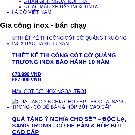
» BÀN GHẾ NGOẠI NỘI THẤT
» CÁC MẪU XE ĐẨY INOX TINTA
LÁ CỜ VIỆT NAM
Gia công inox - bán chạy
THIẾT KẾ THI CÔNG CỘT CỜ QUẢNG
TRƯỜNG INOX BẢO HÀNH 10 NĂM
678.999 VNĐ
687.999 VNĐ
Mẫu: CỘT CỜ INOX NGOÀI TRỜI
QUÀ TẶNG Ý NGHĨA CHO SẾP – ĐỘC LẠ,
SANG TRỌNG - CỜ ĐỂ BÀN & HỘP BÚT
CAO CẤP