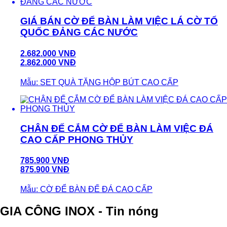
GIÁ BÁN CỜ ĐỂ BÀN LÀM VIỆC LÁ CỜ TỔ
QUỐC ĐẢNG CÁC NƯỚC
2.682.000 VNĐ
2.862.000 VNĐ
Mẫu: SET QUÀ TẶNG HỘP BÚT CAO CẤP
CHÂN ĐẾ CẮM CỜ ĐỂ BÀN LÀM VIỆC ĐÁ
CAO CẤP PHONG THỦY
785.900 VNĐ
875.900 VNĐ
Mẫu: CỜ ĐỂ BÀN ĐẾ ĐÁ CAO CẤP
GIA CÔNG INOX - Tin nóng