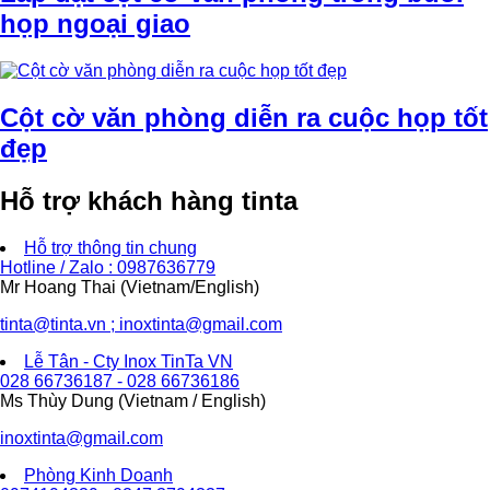
họp ngoại giao
Cột cờ văn phòng diễn ra cuộc họp tốt
đẹp
Hỗ trợ khách hàng tinta
Hỗ trợ thông tin chung
Hotline / Zalo : 0987636779
Mr Hoang Thai (Vietnam/English)
tinta@tinta.vn ; inoxtinta@gmail.com
Lễ Tân - Cty Inox TinTa VN
028 66736187 - 028 66736186
Ms Thùy Dung (Vietnam / English)
inoxtinta@gmail.com
Phòng Kinh Doanh