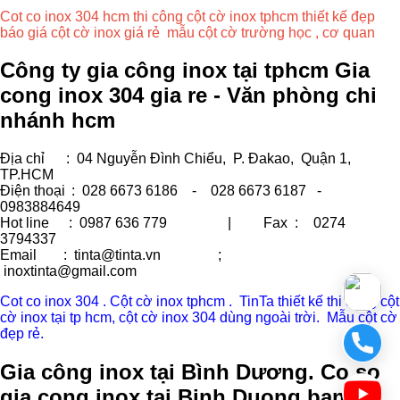
Cot co inox 304 hcm thi công cột cờ inox tphcm thiết kế đẹp
báo giá cột cờ inox giá rẻ mẫu cột cờ trường học , cơ quan
Công ty gia công inox tại tphcm Gia
cong inox 304 gia re - Văn phòng chi
nhánh hcm
Địa chỉ
: 04 Nguyễn Đình Chiểu, P. Đakao, Quận 1,
TP.HCM
Điện thoại
: 028 6673 6186 - 028 6673 6187 -
0983884649
Hot line
: 0987 636 779 | Fax :
0274
3794337
Email
: tinta@tinta.vn ;
inoxtinta@gmail.com
Cot co inox 304 . Cột cờ inox tphcm . TinTa thiết kế thi công cột
cờ inox tại tp hcm, cột cờ inox 304 dùng ngoài trời. Mẫu cột cờ
đẹp rẻ.
Gia công inox tại Bình Dương. Co so
gia cong inox tai Binh Duong bang