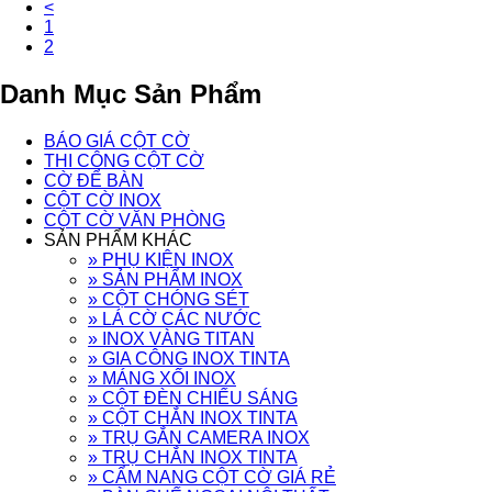
<
1
2
Danh Mục Sản Phẩm
BÁO GIÁ CỘT CỜ
THI CÔNG CỘT CỜ
CỜ ĐỂ BÀN
CỘT CỜ INOX
CỘT CỜ VĂN PHÒNG
SẢN PHẨM KHÁC
» PHỤ KIỆN INOX
» SẢN PHẨM INOX
» CỘT CHÓNG SÉT
» LÁ CỜ CÁC NƯỚC
» INOX VÀNG TITAN
» GIA CÔNG INOX TINTA
» MÁNG XỐI INOX
» CỘT ĐÈN CHIẾU SÁNG
» CỘT CHẮN INOX TINTA
» TRỤ GẮN CAMERA INOX
» TRỤ CHẮN INOX TINTA
» CẨM NANG CỘT CỜ GIÁ RẺ