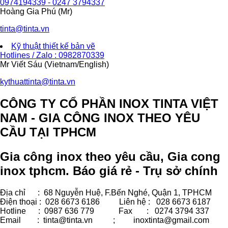
0974194339 - 0247 3794337
Hoàng Gia Phú (Mr)
tinta@tinta.vn
Kỹ thuật thiết kế bản vẽ
Hotlines / Zalo : 0982870339
Mr Viết Sáu (Vietnam/English)
kythuattinta@tinta.vn
CÔNG TY CỔ PHẦN INOX TINTA VIỆT
NAM - GIA CÔNG INOX THEO YÊU
CẦU TẠI TPHCM
Gia công inox theo yêu cầu, Gia cong
inox tphcm. Báo giá rẻ - Trụ sở chính
Địa chỉ : 68 Nguyễn Huệ, F.Bến Nghé, Quận 1, TPHCM
Điện thoại : 028 6673 6186
Liên hệ : 028 6673 6187
Hotline : 0987 636 779 Fax
: 0274 3794 337
Email : tinta@tinta.vn ;
inoxtinta@gmail.com