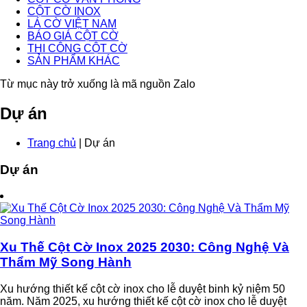
CỘT CỜ INOX
LÁ CỜ VIỆT NAM
BÁO GIÁ CỘT CỜ
THI CÔNG CỘT CỜ
SẢN PHẨM KHÁC
Từ mục này trở xuống là mã nguồn Zalo
Dự án
Trang chủ
| Dự án
Dự án
Xu Thế Cột Cờ Inox 2025 2030: Công Nghệ Và
Thẩm Mỹ Song Hành
Xu hướng thiết kế cột cờ inox cho lễ duyệt binh kỷ niệm 50
năm. Năm 2025, xu hướng thiết kế cột cờ inox cho lễ duyệt