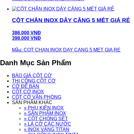
CỘT CHẮN INOX DÂY CĂNG 5 MÉT GIÁ RẺ
386.000 VNĐ
398.000 VNĐ
Mẫu: COT CHAN INOX DAY CANG 5 MET GIA RE
Danh Mục Sản Phẩm
BÁO GIÁ CỘT CỜ
THI CÔNG CỘT CỜ
CỜ ĐỂ BÀN
CỘT CỜ INOX
CỘT CỜ VĂN PHÒNG
SẢN PHẨM KHÁC
» PHỤ KIỆN INOX
» SẢN PHẨM INOX
» CỘT CHÓNG SÉT
» LÁ CỜ CÁC NƯỚC
» INOX VÀNG TITAN