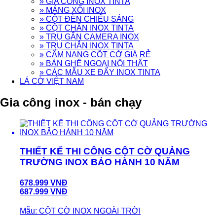
» GIA CÔNG INOX TINTA
» MÁNG XỐI INOX
» CỘT ĐÈN CHIẾU SÁNG
» CỘT CHẮN INOX TINTA
» TRỤ GẮN CAMERA INOX
» TRỤ CHẮN INOX TINTA
» CẨM NANG CỘT CỜ GIÁ RẺ
» BÀN GHẾ NGOẠI NỘI THẤT
» CÁC MẪU XE ĐẨY INOX TINTA
LÁ CỜ VIỆT NAM
Gia công inox - bán chạy
THIẾT KẾ THI CÔNG CỘT CỜ QUẢNG
TRƯỜNG INOX BẢO HÀNH 10 NĂM
678.999 VNĐ
687.999 VNĐ
Mẫu: CỘT CỜ INOX NGOÀI TRỜI