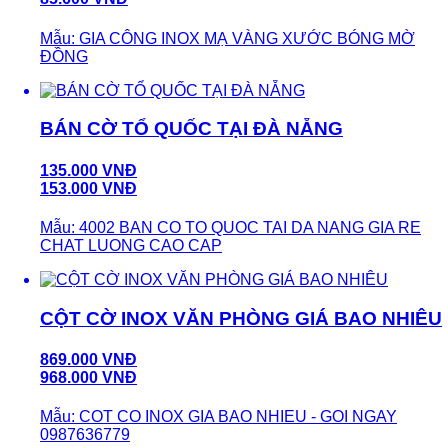
Mẫu: GIA CÔNG INOX MẠ VÀNG XƯỚC BÓNG MỜ
ĐỒNG
BÁN CỜ TỔ QUỐC TẠI ĐÀ NẴNG
135.000 VNĐ
153.000 VNĐ
Mẫu: 4002 BAN CO TO QUOC TAI DA NANG GIA RE
CHAT LUONG CAO CAP
CỘT CỜ INOX VĂN PHÒNG GIÁ BAO NHIÊU
869.000 VNĐ
968.000 VNĐ
Mẫu: COT CO INOX GIA BAO NHIEU - GOI NGAY
0987636779