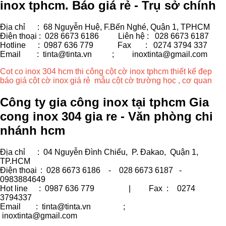
inox tphcm. Báo giá rẻ - Trụ sở chính
Địa chỉ : 68 Nguyễn Huệ, F.Bến Nghé, Quận 1, TPHCM
Điện thoại : 028 6673 6186
Liên hệ : 028 6673 6187
Hotline : 0987 636 779 Fax
: 0274 3794 337
Email : tinta@tinta.vn ;
inoxtinta@gmail.com
Cot co inox 304 hcm thi công cột cờ inox tphcm thiết kế đẹp
báo giá cột cờ inox giá rẻ mẫu cột cờ trường học , cơ quan
Công ty gia công inox tại tphcm Gia
cong inox 304 gia re - Văn phòng chi
nhánh hcm
Địa chỉ
: 04 Nguyễn Đình Chiểu, P. Đakao, Quận 1,
TP.HCM
Điện thoại
: 028 6673 6186 - 028 6673 6187 -
0983884649
Hot line
: 0987 636 779 | Fax :
0274
3794337
Email
: tinta@tinta.vn ;
inoxtinta@gmail.com