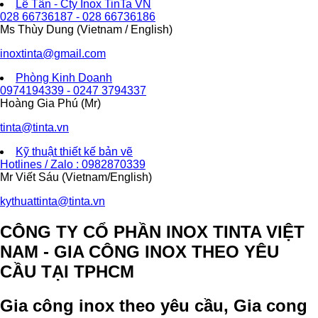
Lễ Tân - Cty Inox TinTa VN
028 66736187 - 028 66736186
Ms Thùy Dung (Vietnam / English)
inoxtinta@gmail.com
Phòng Kinh Doanh
0974194339 - 0247 3794337
Hoàng Gia Phú (Mr)
tinta@tinta.vn
Kỹ thuật thiết kế bản vẽ
Hotlines / Zalo : 0982870339
Mr Viết Sáu (Vietnam/English)
kythuattinta@tinta.vn
CÔNG TY CỔ PHẦN INOX TINTA VIỆT
NAM - GIA CÔNG INOX THEO YÊU
CẦU TẠI TPHCM
Gia công inox theo yêu cầu, Gia cong