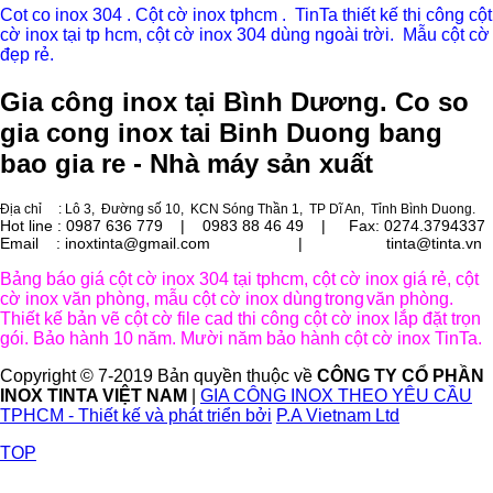
Cot co inox 304 . Cột cờ inox tphcm . TinTa thiết kế thi công cột
cờ inox tại tp hcm, cột cờ inox 304 dùng ngoài trời. Mẫu cột cờ
đẹp rẻ.
Gia công inox tại Bình Dương. Co so
gia cong inox tai Binh Duong bang
bao gia re - Nhà máy sản xuất
Địa chỉ
: Lô 3, Đường số 10, KCN Sóng Thần 1, TP Dĩ An, Tỉnh Bình Duong.
Hot line : 0987 636 779 | 0983 88 46 49 |
Fax: 0274.3794337
Email : inoxtinta@gmail.com | tinta@tinta.vn
Bảng báo giá cột cờ inox 304 tại tphcm, cột cờ inox giá rẻ, cột
cờ inox văn phòng, mẫu cột cờ inox dùng
trong
văn phòng.
Thiết kế bản vẽ cột cờ file cad thi công cột cờ inox lắp đặt trọn
gói. Bảo hành 10 năm. Mười năm bảo hành cột cờ inox TinTa.
Copyright © 7-2019 Bản quyền thuộc về
CÔNG TY CỔ PHẦN
INOX TINTA VIỆT NAM
|
GIA CÔNG INOX THEO YÊU CẦU
TPHCM - Thiết kế và phát triển bởi
P.A Vietnam Ltd
TOP