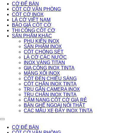
CỜ ĐỂ BÀN
CỘT CỜ VĂN PHÒNG
CỘT CỜ INOX
LÁ CỜ VIỆT NAM
BÁO GIÁ CỘT CỜ
THI CÔNG CỘT CỜ
SẢN PHẨM KHÁC
PHỤ KIỆN INOX
SẢN PHẨM INOX
CỘT CHÓNG SÉT
LÁ CỜ CÁC NƯỚC
INOX VÀNG TITAN
GIA CÔNG INOX TINTA
MÁNG XỐI INOX
CỘT ĐÈN CHIẾU SÁNG
CỘT CHẮN INOX TINTA
TRỤ GẮN CAMERA INOX
TRỤ CHẮN INOX TINTA
CẨM NANG CỘT CỜ GIÁ RẺ
BÀN GHẾ NGOẠI NỘI THẤT
CÁC MẪU XE ĐẨY INOX TINTA
CỜ ĐỂ BÀN
CỘT CỜ VĂN PHÒNG