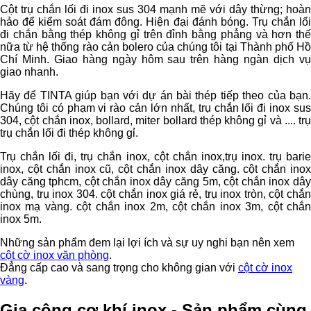
Cột trụ chắn lối đi inox sus 304 mạnh mẽ với dây thừng; hoàn
hảo để kiểm soát đám đông. Hiện đại đánh bóng. Trụ chắn lối
đi chắn bằng thép không gỉ trên đỉnh bằng phẳng và hơn thế
nữa từ hệ thống rào cản bolero của chúng tôi tại Thành phố Hồ
Chí Minh. Giao hàng ngày hôm sau trên hàng ngàn dịch vụ
giao nhanh.
Hãy để TINTA giúp bạn với dự án bài thép tiếp theo của bạn.
Chúng tôi có phạm vi rào cản lớn nhất, trụ chắn lối đi inox sus
304, cột chắn inox, bollard, miter bollard thép không gỉ và .... trụ
trụ chắn lối đi thép không gỉ.
Trụ chắn lối đi, trụ chắn inox, cột chắn inox,trụ inox. trụ barie
inox, cột chắn inox cũ, cột chắn inox dây căng. cột chắn inox
dây căng tphcm, cột chắn inox dây căng 5m, cột chắn inox dây
chùng, trụ inox 304. cột chắn inox giá rẻ, trụ inox tròn, cột chắn
inox mạ vàng. cột chắn inox 2m, cột chắn inox 3m, cột chắn
inox 5m.
Những sản phẩm đem lại lợi ích và sự uy nghi bạn nên xem
cột cờ inox văn phòng
.
Đẳng cấp cao và sang trọng cho không gian với
cột cờ inox
vàng
.
Gia công cơ khí inox - Sản phẩm cùng