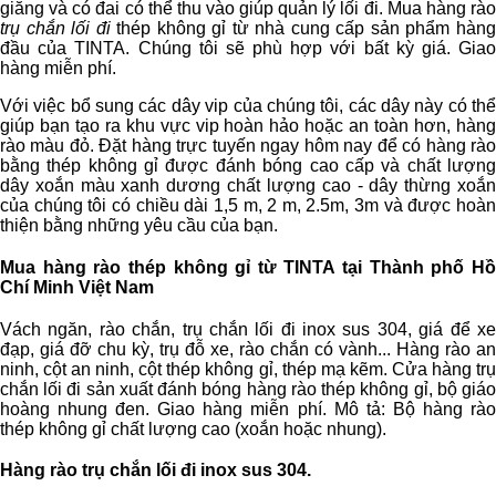
giăng và có đai có thể thu vào giúp quản lý lối đi. Mua hàng rào
trụ chắn lối đi
thép không gỉ từ nhà cung cấp sản phẩm hàn
đầu của TINTA. Chúng tôi sẽ phù hợp với bất kỳ giá. Giao
hàng miễn phí.
Với việc bổ sung các dây vip của chúng tôi, các dây này có thể
giúp bạn tạo ra khu vực vip hoàn hảo hoặc an toàn hơn, hàng
rào màu đỏ. Đặt hàng trực tuyến ngay hôm nay để có hàng rào
bằng thép không gỉ được đánh bóng cao cấp và chất lượng
dây xoắn màu xanh dương chất lượng cao - dây thừng xoắn
của chúng tôi có chiều dài 1,5 m, 2 m, 2.5m, 3m và được hoàn
thiện bằng những yêu cầu của bạn.
Mua hàng rào thép không gỉ từ TINTA tại Thành phố Hồ
Chí Minh Việt Nam
Vách ngăn, rào chắn, trụ chắn lối đi inox sus 304, giá để xe
đạp, giá đỡ chu kỳ, trụ đỗ xe, rào chắn có vành... Hàng rào an
ninh, cột an ninh, cột thép không gỉ, thép mạ kẽm. Cửa hàng trụ
chắn lối đi sản xuất đánh bóng hàng rào thép không gỉ, bộ giáo
hoàng nhung đen. Giao hàng miễn phí. Mô tả: Bộ hàng rào
thép không gỉ chất lượng cao (xoắn hoặc nhung).
Hàng rào trụ chắn lối đi inox sus 304
.