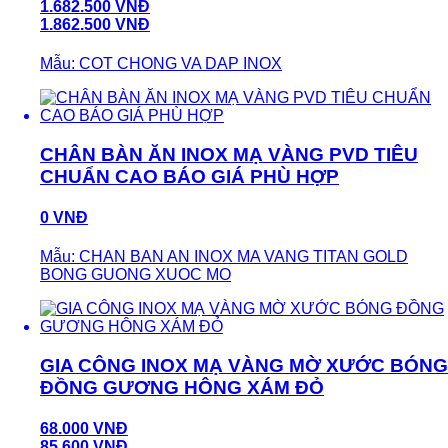
1.682.500 VNĐ
1.862.500 VNĐ
Mẫu: COT CHONG VA DAP INOX
CHÂN BÀN ĂN INOX MẠ VÀNG PVD TIÊU
CHUẨN CAO BÁO GIÁ PHÙ HỢP
0 VNĐ
Mẫu: CHAN BAN AN INOX MA VANG TITAN GOLD
BONG GUONG XUOC MO
GIA CÔNG INOX MẠ VÀNG MỜ XƯỚC BÓNG
ĐỒNG GƯƠNG HÔNG XÁM ĐỎ
68.000 VNĐ
85.600 VNĐ