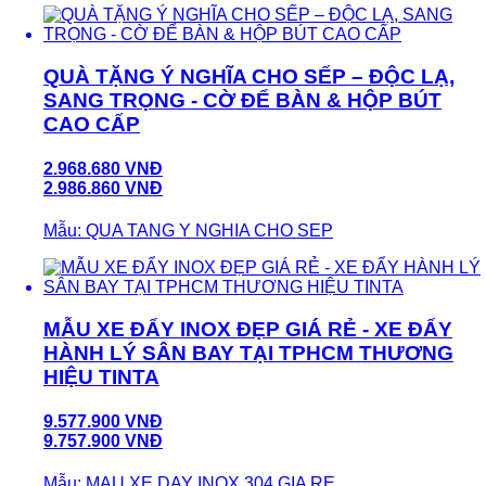
QUÀ TẶNG Ý NGHĨA CHO SẾP – ĐỘC LẠ,
SANG TRỌNG - CỜ ĐỂ BÀN & HỘP BÚT
CAO CẤP
2.968.680 VNĐ
2.986.860 VNĐ
Mẫu: QUA TANG Y NGHIA CHO SEP
MẪU XE ĐẨY INOX ĐẸP GIÁ RẺ - XE ĐẨY
HÀNH LÝ SÂN BAY TẠI TPHCM THƯƠNG
HIỆU TINTA
9.577.900 VNĐ
9.757.900 VNĐ
Mẫu: MAU XE DAY INOX 304 GIA RE