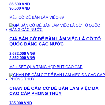
86.500 VNĐ
96.500 VNĐ
Mẫu: CỜ ĐỂ BÀN LÀM VIỆC-89
GIÁ BÁN CỜ ĐỂ BÀN LÀM VIỆC LÁ CỜ TỔ
QUỐC ĐẢNG CÁC NƯỚC
2.682.000 VNĐ
2.862.000 VNĐ
Mẫu: SET QUÀ TẶNG HỘP BÚT CAO CẤP
CHÂN ĐẾ CẮM CỜ ĐỂ BÀN LÀM VIỆC ĐÁ
CAO CẤP PHONG THỦY
785.900 VNĐ