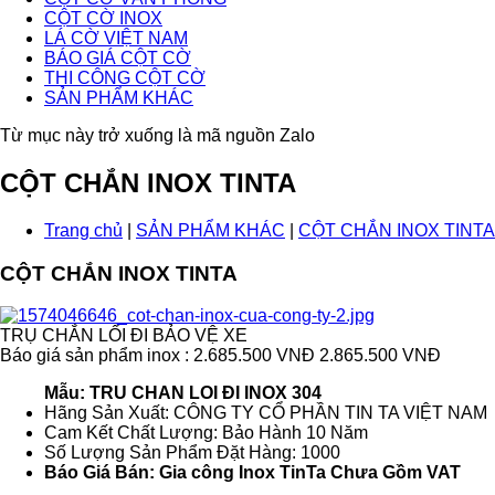
CỘT CỜ INOX
LÁ CỜ VIỆT NAM
BÁO GIÁ CỘT CỜ
THI CÔNG CỘT CỜ
SẢN PHẨM KHÁC
Từ mục này trở xuống là mã nguồn Zalo
CỘT CHẮN INOX TINTA
Trang chủ
|
SẢN PHẨM KHÁC
|
CỘT CHẮN INOX TINTA
CỘT CHẮN INOX TINTA
TRỤ CHẮN LỐI ĐI BẢO VỆ XE
Báo giá sản phẩm inox : 2.685.500 VNĐ
2.865.500 VNĐ
Mẫu: TRU CHAN LOI ĐI INOX 304
Hãng Sản Xuất: CÔNG TY CỔ PHẦN TIN TA VIỆT NAM
Cam Kết Chất Lượng: Bảo Hành 10 Năm
Số Lượng Sản Phẩm Đặt Hàng: 1000
Báo Giá Bán: Gia công Inox TinTa Chưa Gồm VAT