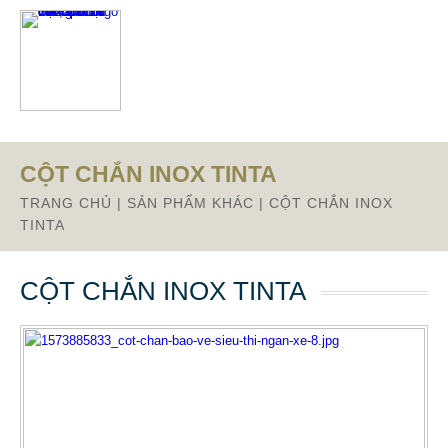
Từ mục này trở xuống là mã nguồn Zalo
CỘT CHẮN INOX TINTA
TRANG CHỦ
|
SẢN PHẨM KHÁC
|
CỘT CHẮN INOX
TINTA
CỘT CHẮN INOX TINTA